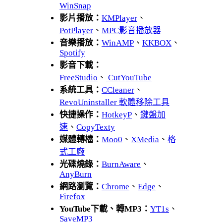
WinSnap
影片播放：
KMPlayer
、
PotPlayer
、
MPC影音播放器
音樂播放：
WinAMP
、
KKBOX
、
Spotify
影音下載：
FreeStudio
、
CutYouTube
系統工具：
CCleaner
、
RevoUninstaller 軟體移除工具
快捷操作：
HotkeyP
、
鍵盤加
速
、
CopyTexty
媒體轉檔：
Moo0
、
XMedia
、
格
式工廠
光碟燒錄：
BurnAware
、
AnyBurn
網路瀏覽：
Chrome
、
Edge
、
Firefox
YouTube下載、轉MP3：
YT1s
、
SaveMP3