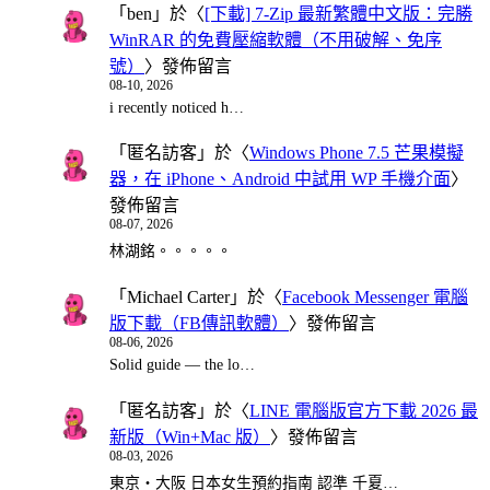
「
ben
」於〈
[下載] 7-Zip 最新繁體中文版：完勝
WinRAR 的免費壓縮軟體（不用破解、免序
號）
〉發佈留言
08-10, 2026
i recently noticed h…
「
匿名訪客
」於〈
Windows Phone 7.5 芒果模擬
器，在 iPhone、Android 中試用 WP 手機介面
〉
發佈留言
08-07, 2026
林湖銘。。。。。
「
Michael Carter
」於〈
Facebook Messenger 電腦
版下載（FB傳訊軟體）
〉發佈留言
08-06, 2026
Solid guide — the lo…
「
匿名訪客
」於〈
LINE 電腦版官方下載 2026 最
新版（Win+Mac 版）
〉發佈留言
08-03, 2026
東京・大阪 日本女生預約指南 認準 千夏…