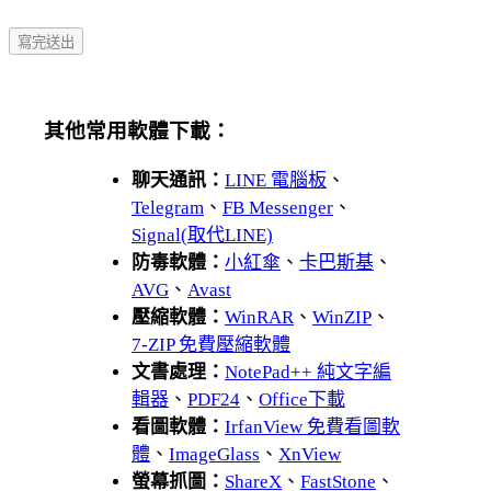
其他常用軟體下載：
聊天通訊：
LINE 電腦板
、
Telegram
、
FB Messenger
、
Signal(取代LINE)
防毒軟體：
小紅傘
、
卡巴斯基
、
AVG
、
Avast
壓縮軟體：
WinRAR
、
WinZIP
、
7-ZIP 免費壓縮軟體
文書處理：
NotePad++ 純文字編
輯器
、
PDF24
、
Office下載
看圖軟體：
IrfanView 免費看圖軟
體
、
ImageGlass
、
XnView
螢幕抓圖：
ShareX
、
FastStone
、