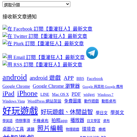
全
部
接收新文章通知
文
章
分
類
android
android 遊戲
APP
BBS
Facebook
Google Chrome 瀏覽器
Google Chrome
Google 與其他 Google 應用
iPhone
iPad
PDF
widget
LINE
Mac OS X
Windows 7
免費圖庫
Windows Vista
WordPress 網站架設
動作遊戲
動態桌布
好玩遊戲
好玩遊戲、休閒益智
學英文
學日文
播放器
拍照app
待辦事項
手機桌布
學英語
日文學習
桌布
照片編輯
桌面小工具
環境音
濾鏡
療癒
物理遊戲