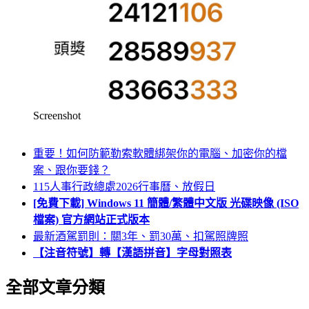
Screenshot
重要！如何防範勒索軟體綁架你的電腦、加密你的檔
案、跟你要錢？
115人事行政總處2026行事曆、放假日
[免費下載] Windows 11 簡體/繁體中文版 光碟映像 (ISO
檔案) 官方網站正式版本
最新酒駕罰則：關3年、罰30萬、扣駕照牌照
【注音符號】轉【漢語拼音】字母對照表
全部文章分類