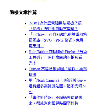
隨機文章推薦
[Vista] 為什麼電腦無法關機？按
「關機」按鈕卻自動重開機？
「unDraw」可自訂顏色的雙重風格
插圖庫，SVG、PNG 格式、免費
可商用！
Hide Tabbar 自動隱藏 Firefox「分頁
工具列」，開什麼網站不怕被看
光！
Cutisan 不擋臉鎖屏圖片製作、桌布
精選
用「Noah Camera」自拍超美 der～
還有超多高質感貼圖，貼不完呀～
～
「事件計時器」不論過去還是未
來，都能幫你細算時間至秒數