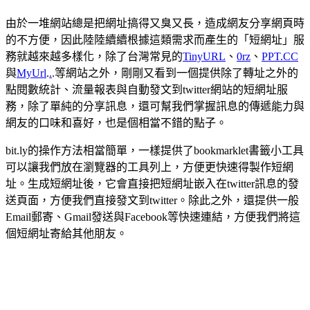
由於一堆網站總是把網址搞得又臭又長，造成網友分享網頁時
的不方便，因此陸陸續續根據這類需求而產生的「短網址」服
務就越來越多樣化，除了台灣常見的
TinyURL
、
0rz
、
PPT.CC
與
MyUrl
.
.
.等網站之外，剛剛又看到一個提供除了轉址之外的
點閱數統計、流量報表與自動發文到twitter網站的短網址服
務，除了單純的分享訊息，還可幫我們掌握訊息的傳遞能力與
網友的口味和喜好，也是個相當不錯的點子。
bit.ly的操作方法相當簡單，一樣提供了bookmarklet書籤小工具
可以讓我們放在瀏覽器的工具列上，方便更快速得製作短網
址。生成短網址後，它會直接把短網址嵌入在twitter訊息的發
送頁面，方便我們直接發文到twitter。除此之外，還提供一般
Email郵寄、Gmail發送與Facebook等快速連結，方便我們將這
個短網址寄給其他朋友。