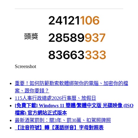
Screenshot
重要！如何防範勒索軟體綁架你的電腦、加密你的檔
案、跟你要錢？
115人事行政總處2026行事曆、放假日
[免費下載] Windows 11 簡體/繁體中文版 光碟映像 (ISO
檔案) 官方網站正式版本
最新酒駕罰則：關3年、罰30萬、扣駕照牌照
【注音符號】轉【漢語拼音】字母對照表