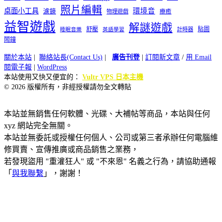
照片編輯
桌面小工具
環境音
濾鏡
療癒
物理遊戲
益智遊戲
解謎遊戲
舒壓
貼圖
計時器
睡眠音樂
英語學習
鬧鐘
關於本站
|
聯絡站長(Contact Us)
|
廣告刊登
|
訂閱新文章
/
用 Email
閱電子報
|
WordPress
本站使用又快又便宜的：
Vultr VPS 日本主機
© 2026 版權所有，非經授權請勿全文轉貼
本站並無銷售任何軟體、光碟、大補帖等商品，本站與任何
xyz 網站完全無關。
本站並無委託或授權任何個人、公司或第三者承辦任何電腦維
修買賣、宣傳推廣或商品銷售之業務，
若發現盜用 "重灌狂人" 或 "不來恩" 名義之行為，請協助通報
「
與我聯繫
」，謝謝！