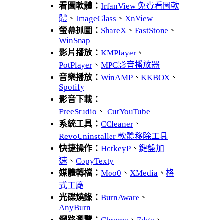
看圖軟體：
IrfanView 免費看圖軟
體
、
ImageGlass
、
XnView
螢幕抓圖：
ShareX
、
FastStone
、
WinSnap
影片播放：
KMPlayer
、
PotPlayer
、
MPC影音播放器
音樂播放：
WinAMP
、
KKBOX
、
Spotify
影音下載：
FreeStudio
、
CutYouTube
系統工具：
CCleaner
、
RevoUninstaller 軟體移除工具
快捷操作：
HotkeyP
、
鍵盤加
速
、
CopyTexty
媒體轉檔：
Moo0
、
XMedia
、
格
式工廠
光碟燒錄：
BurnAware
、
AnyBurn
網路瀏覽：
Chrome
、
Edge
、