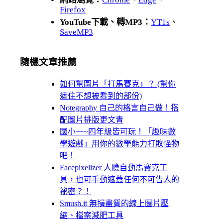
Firefox
YouTube下載、轉MP3：
YT1s
、
SaveMP3
隨機文章推薦
如何幫圖片「打馬賽克」？ (幫你
遮住不想被看到的部份)
Notegraphy 自己的格言自己做！搭
配圖片排版更文青
國小一~四年級皆可玩！「趣味數
學遊戲」用你的數學能力打敗怪物
吧！
Facepixelizer 人臉自動馬賽克工
具，也可手動遮蓋任何不可告人的
祕密？！
Smush.it 無損畫質的線上圖片壓
縮、檔案減肥工具