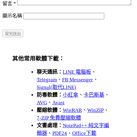
留言
*
顯示名稱
其他常用軟體下載：
聊天通訊：
LINE 電腦板
、
Telegram
、
FB Messenger
、
Signal(取代LINE)
防毒軟體：
小紅傘
、
卡巴斯基
、
AVG
、
Avast
壓縮軟體：
WinRAR
、
WinZIP
、
7-ZIP 免費壓縮軟體
文書處理：
NotePad++ 純文字編
輯器
、
PDF24
、
Office下載