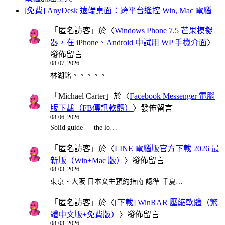
[免費] AnyDesk 遠端桌面：跨平台遙控 Win, Mac 電腦
「
匿名訪客
」於〈
Windows Phone 7.5 芒果模擬
器，在 iPhone、Android 中試用 WP 手機介面
〉
發佈留言
08-07, 2026
林湖銘。。。。。
「
Michael Carter
」於〈
Facebook Messenger 電腦
版下載（FB傳訊軟體）
〉發佈留言
08-06, 2026
Solid guide — the lo…
「
匿名訪客
」於〈
LINE 電腦版官方下載 2026 最
新版（Win+Mac 版）
〉發佈留言
08-03, 2026
東京・大阪 日本女生預約指南 認準 千夏…
「
匿名訪客
」於〈
[下載] WinRAR 壓縮軟體（繁
體中文版+免費版）
〉發佈留言
08-03, 2026