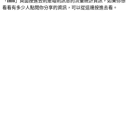
「
Info
」頁面按進去則是每則訊息的流量統計資訊，如果你想
看看有多少人點閱你分享的資訊，可以從這邊按進去看。