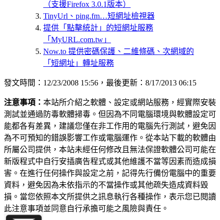
（支援Firefox 3.0.1版本）
TinyUrl、ping.fm…短網址檢視器
提供「點擊統計」的短網址服務
「MyURL.com.tw」
Now.to 提供密碼保護、二維條碼、次網域的
「短網址」轉址服務
發文時間：12/23/2008 15:56，最後更新：8/17/2013 06:15
注意事項：
本站所介紹之軟體、設定或網站服務，經實際安裝
測試並通過防毒軟體掃毒。但因為不同電腦環境與軟體設定可
能都各有差異，建議您僅在非工作用的電腦先行測試，避免因
為不可預知的錯誤影響工作或電腦運作。從本站下載的軟體由
所屬公司提供，本站未經任何修改且無法保證軟體公司可能在
新版程式中自行安插廣告程式或其他維護不當等因素而造成損
害。在進行任何操作與設定之前，記得先行備份電腦中的重要
資料，避免因為未依指示的不當操作或其他疏失造成資料毀
損。當您依照本文所提供之訊息執行各種操作，表示您已閱讀
此注意事項並同意自行承擔可能之風險與責任。