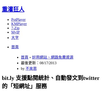
重灌狂人
PotPlayer
KMPlayer
7-Zip
MyIP
大字
Menu
Skip
首頁
to
content
首頁
»
好用網站、網路免費資源
最後更新：08/17/2013
by
不來恩
bit.ly 支援點閱統計、自動發文到twitter
的「短網址」服務