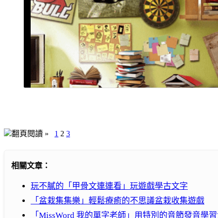
翻頁閱讀 »
1
2
3
相關文章：
玩不膩的「甲骨文連連看」玩遊戲學古文字
「盆栽集集樂」輕鬆療癒的不思議盆栽收集遊戲
「MissWord 我的單字老師」用特別的音節發音學