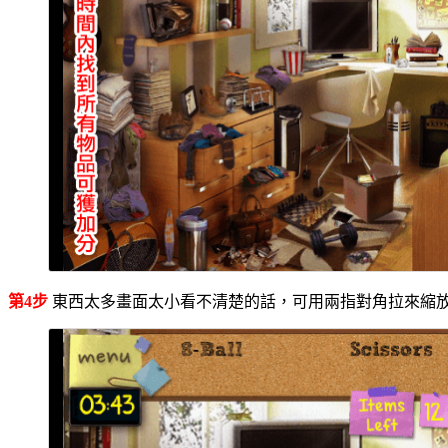
第4步
東西太多畫面太小看不清楚的話，可用兩指對角拉來縮