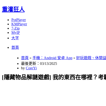
重灌狂人
PotPlayer
KMPlayer
7-Zip
MyIP
大字
Menu
Skip
首頁
to
content
首頁
»
手機：Android 安卓 App
»
好玩遊戲、休閒
最後更新：03/13/2025
by
CoreYi
[隱藏物品解謎遊戲] 我的東西在哪裡？考驗