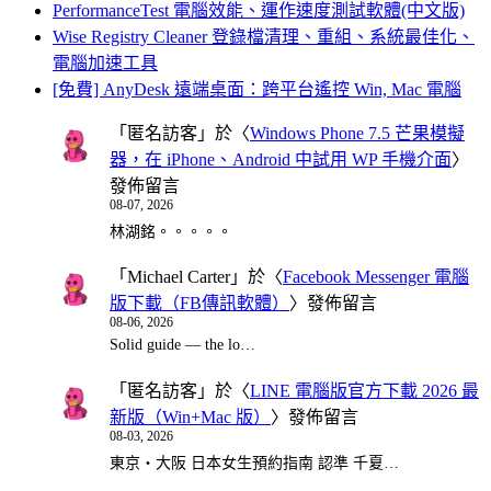
PerformanceTest 電腦效能、運作速度測試軟體(中文版)
Wise Registry Cleaner 登錄檔清理、重組、系統最佳化、
電腦加速工具
[免費] AnyDesk 遠端桌面：跨平台遙控 Win, Mac 電腦
「
匿名訪客
」於〈
Windows Phone 7.5 芒果模擬
器，在 iPhone、Android 中試用 WP 手機介面
〉
發佈留言
08-07, 2026
林湖銘。。。。。
「
Michael Carter
」於〈
Facebook Messenger 電腦
版下載（FB傳訊軟體）
〉發佈留言
08-06, 2026
Solid guide — the lo…
「
匿名訪客
」於〈
LINE 電腦版官方下載 2026 最
新版（Win+Mac 版）
〉發佈留言
08-03, 2026
東京・大阪 日本女生預約指南 認準 千夏…