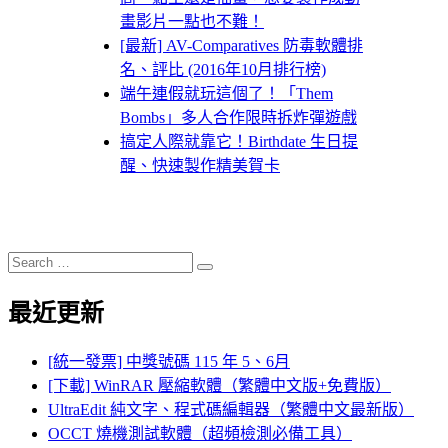
畫影片一點也不難！
[最新] AV-Comparatives 防毒軟體排
名、評比 (2016年10月排行榜)
端午連假就玩這個了！「Them
Bombs」多人合作限時拆炸彈遊戲
搞定人際就靠它！Birthdate 生日提
醒、快速製作精美賀卡
Search
Search
for:
最近更新
[統一發票] 中獎號碼 115 年 5、6月
[下載] WinRAR 壓縮軟體（繁體中文版+免費版）
UltraEdit 純文字、程式碼編輯器（繁體中文最新版）
OCCT 燒機測試軟體（超頻檢測必備工具）