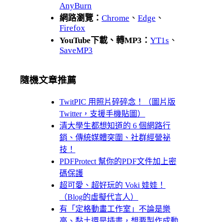
AnyBurn
網路瀏覽：
Chrome
、
Edge
、
Firefox
YouTube下載、轉MP3：
YT1s
、
SaveMP3
隨機文章推薦
TwitPIC 用照片碎碎念！（圖片版
Twitter，支援手機貼圖）
清大學生都想知道的 6 個網路行
銷、傳統媒體突圍、社群經營祕
技！
PDFProtect 幫你的PDF文件加上密
碼保護
超可愛、超好玩的 Voki 娃娃！
（Blog的虛擬代言人）
有「定格動畫工作室」不論是樂
高、黏土還是插畫，想要製作成動