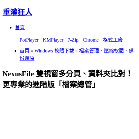
重灌狂人
Menu
Skip
首頁
to
content
PotPlayer
KMPlayer
7-Zip
Chrome
格式工廠
首頁
»
Windows 軟體下載
»
檔案管理、壓縮軟體、備
份還原
NexusFile 雙視窗多分頁、資料夾比對！
更專業的進階版「檔案總管」