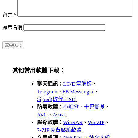
留言
*
顯示名稱
其他常用軟體下載：
聊天通訊：
LINE 電腦板
、
Telegram
、
FB Messenger
、
Signal(取代LINE)
防毒軟體：
小紅傘
、
卡巴斯基
、
AVG
、
Avast
壓縮軟體：
WinRAR
、
WinZIP
、
7-ZIP 免費壓縮軟體
文書處理：
NotePad++ 純文字編