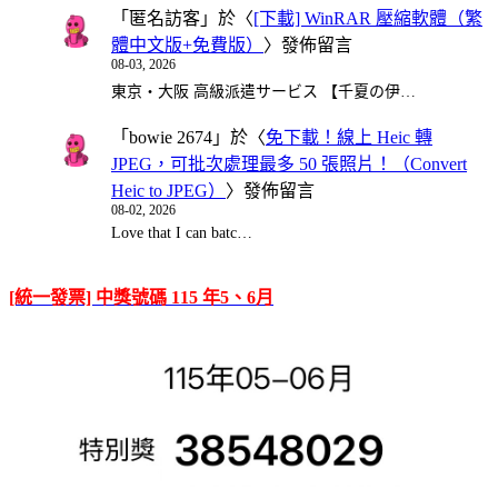
「
匿名訪客
」於〈
[下載] WinRAR 壓縮軟體（繁
體中文版+免費版）
〉發佈留言
08-03, 2026
東京・大阪 高級派遣サービス 【千夏の伊…
「
bowie 2674
」於〈
免下載！線上 Heic 轉
JPEG，可批次處理最多 50 張照片！（Convert
Heic to JPEG）
〉發佈留言
08-02, 2026
Love that I can batc…
[統一發票] 中獎號碼 115 年5、6月