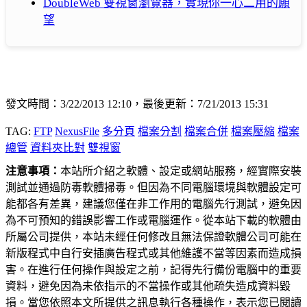
DoubleWeb 雙視窗瀏覽器，實現你一心二用的願
望
發文時間：3/22/2013 12:10，最後更新：7/21/2013 15:31
TAG:
FTP
NexusFile
多分頁
檔案分割
檔案合併
檔案壓縮
檔案
總管
資料夾比對
雙視窗
注意事項：
本站所介紹之軟體、設定或網站服務，經實際安裝
測試並通過防毒軟體掃毒。但因為不同電腦環境與軟體設定可
能都各有差異，建議您僅在非工作用的電腦先行測試，避免因
為不可預知的錯誤影響工作或電腦運作。從本站下載的軟體由
所屬公司提供，本站未經任何修改且無法保證軟體公司可能在
新版程式中自行安插廣告程式或其他維護不當等因素而造成損
害。在進行任何操作與設定之前，記得先行備份電腦中的重要
資料，避免因為未依指示的不當操作或其他疏失造成資料毀
損。當您依照本文所提供之訊息執行各種操作，表示您已閱讀