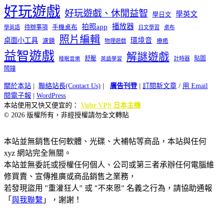
好玩遊戲
好玩遊戲、休閒益智
學英文
學日文
播放器
拍照app
待辦事項
手機桌布
學英語
日文學習
桌布
照片編輯
桌面小工具
環境音
濾鏡
療癒
物理遊戲
益智遊戲
解謎遊戲
舒壓
貼圖
計時器
睡眠音樂
英語學習
鬧鐘
關於本站
|
聯絡站長(Contact Us)
|
廣告刊登
|
訂閱新文章
/
用 Email
閱電子報
|
WordPress
本站使用又快又便宜的：
Vultr VPS 日本主機
© 2026 版權所有，非經授權請勿全文轉貼
本站並無銷售任何軟體、光碟、大補帖等商品，本站與任何
xyz 網站完全無關。
本站並無委託或授權任何個人、公司或第三者承辦任何電腦維
修買賣、宣傳推廣或商品銷售之業務，
若發現盜用 "重灌狂人" 或 "不來恩" 名義之行為，請協助通報
「
與我聯繫
」，謝謝！