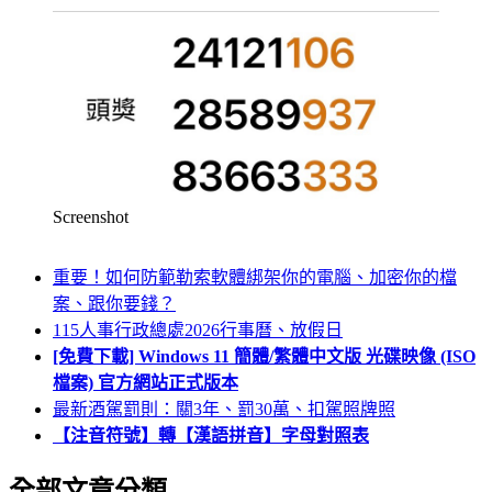
Screenshot
重要！如何防範勒索軟體綁架你的電腦、加密你的檔
案、跟你要錢？
115人事行政總處2026行事曆、放假日
[免費下載] Windows 11 簡體/繁體中文版 光碟映像 (ISO
檔案) 官方網站正式版本
最新酒駕罰則：關3年、罰30萬、扣駕照牌照
【注音符號】轉【漢語拼音】字母對照表
全部文章分類