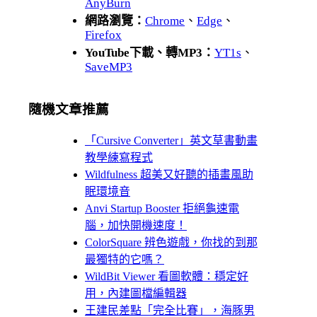
AnyBurn
網路瀏覽：
Chrome
、
Edge
、
Firefox
YouTube下載、轉MP3：
YT1s
、
SaveMP3
隨機文章推薦
「Cursive Converter」英文草書動畫
教學練寫程式
Wildfulness 超美又好聽的插畫風助
眠環境音
Anvi Startup Booster 拒絕龜速電
腦，加快開機速度！
ColorSquare 辨色遊戲，你找的到那
最獨特的它嗎？
WildBit Viewer 看圖軟體：穩定好
用，內建圖檔編輯器
王建民差點「完全比賽」，海豚男