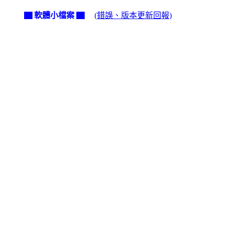
▇ 軟體小檔案 ▇
(錯誤、版本更新回報)