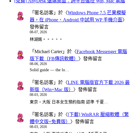
[免費] AnyDesk 遠端桌面：跨平台遙控 Win, Mac 電腦
「
匿名訪客
」於〈
Windows Phone 7.5 芒果模擬
器，在 iPhone、Android 中試用 WP 手機介面
〉
發佈留言
08-07, 2026
林湖銘。。。。。
「
Michael Carter
」於〈
Facebook Messenger 電腦
版下載（FB傳訊軟體）
〉發佈留言
08-06, 2026
Solid guide — the lo…
「
匿名訪客
」於〈
LINE 電腦版官方下載 2026 最
新版（Win+Mac 版）
〉發佈留言
08-03, 2026
東京・大阪 日本女生預約指南 認準 千夏…
「
匿名訪客
」於〈
[下載] WinRAR 壓縮軟體（繁
體中文版+免費版）
〉發佈留言
08-03, 2026