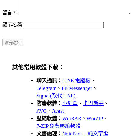
留言
*
顯示名稱
其他常用軟體下載：
聊天通訊：
LINE 電腦板
、
Telegram
、
FB Messenger
、
Signal(取代LINE)
防毒軟體：
小紅傘
、
卡巴斯基
、
AVG
、
Avast
壓縮軟體：
WinRAR
、
WinZIP
、
7-ZIP 免費壓縮軟體
文書處理：
NotePad++ 純文字編