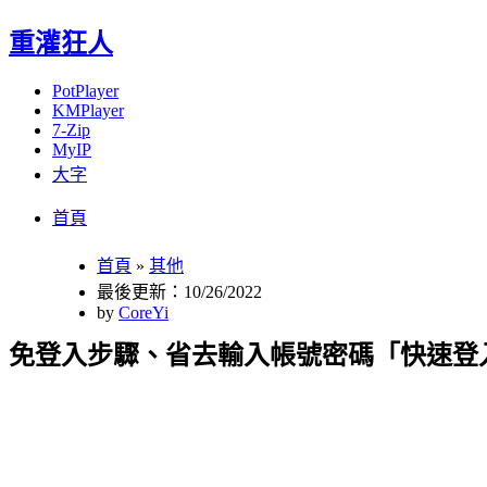
重灌狂人
PotPlayer
KMPlayer
7-Zip
MyIP
大字
Menu
Skip
首頁
to
content
首頁
»
其他
最後更新：10/26/2022
by
CoreYi
免登入步驟、省去輸入帳號密碼「快速登入 W