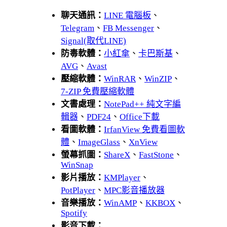
聊天通訊：
LINE 電腦板
、
Telegram
、
FB Messenger
、
Signal(取代LINE)
防毒軟體：
小紅傘
、
卡巴斯基
、
AVG
、
Avast
壓縮軟體：
WinRAR
、
WinZIP
、
7-ZIP 免費壓縮軟體
文書處理：
NotePad++ 純文字編
輯器
、
PDF24
、
Office下載
看圖軟體：
IrfanView 免費看圖軟
體
、
ImageGlass
、
XnView
螢幕抓圖：
ShareX
、
FastStone
、
WinSnap
影片播放：
KMPlayer
、
PotPlayer
、
MPC影音播放器
音樂播放：
WinAMP
、
KKBOX
、
Spotify
影音下載：