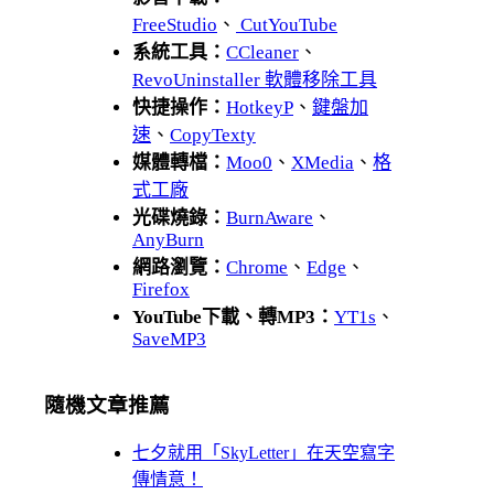
FreeStudio
、
CutYouTube
系統工具：
CCleaner
、
RevoUninstaller 軟體移除工具
快捷操作：
HotkeyP
、
鍵盤加
速
、
CopyTexty
媒體轉檔：
Moo0
、
XMedia
、
格
式工廠
光碟燒錄：
BurnAware
、
AnyBurn
網路瀏覽：
Chrome
、
Edge
、
Firefox
YouTube下載、轉MP3：
YT1s
、
SaveMP3
隨機文章推薦
七夕就用「SkyLetter」在天空寫字
傳情意！