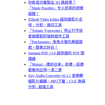
你能成功複製出 3D 路經嗎？
「Made Possible」令人迷惑的視覺
謎題！
Xilisoft Video Editor 超快速影片合
併、分割、裁切工具
「Tomato Typewriter」停止打字就
會被懲罰的強制寫作工具
「Patchmania」兔兔大復仇解謎遊
戲，簡單又好玩！
Sumatra PDF v3.0 超快速的 PDF 閱
讀器
「Mutual – 禮尚往來」收禮、送禮
都幫你記得一清二楚
Any Audio Converter v6.3.1 音樂轉
檔影片編輯、MP3下載、CUE 無損
分割.. 超強工具