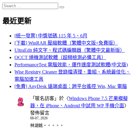
Search
Search
for:
最近更新
[統一發票] 中獎號碼 115 年 5、6月
[下載] WinRAR 壓縮軟體（繁體中文版+免費版）
UltraEdit 純文字、程式碼編輯器（繁體中文最新版）
OCCT 燒機測試軟體（超頻檢測必備工具）
PerformanceTest 電腦效能、運作速度測試軟體(中文版)
Wise Registry Cleaner 登錄檔清理、重組、系統最佳化、
電腦加速工具
[免費] AnyDesk 遠端桌面：跨平台遙控 Win, Mac 電腦
「
匿名訪客
」於〈
Windows Phone 7.5 芒果模擬
器，在 iPhone、Android 中試用 WP 手機介面
〉
發佈留言
08-07, 2026
林湖銘。。。。。