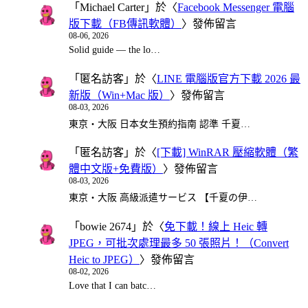
「
Michael Carter
」於〈
Facebook Messenger 電腦
版下載（FB傳訊軟體）
〉發佈留言
08-06, 2026
Solid guide — the lo…
「
匿名訪客
」於〈
LINE 電腦版官方下載 2026 最
新版（Win+Mac 版）
〉發佈留言
08-03, 2026
東京・大阪 日本女生預約指南 認準 千夏…
「
匿名訪客
」於〈
[下載] WinRAR 壓縮軟體（繁
體中文版+免費版）
〉發佈留言
08-03, 2026
東京・大阪 高級派遣サービス 【千夏の伊…
「
bowie 2674
」於〈
免下載！線上 Heic 轉
JPEG，可批次處理最多 50 張照片！（Convert
Heic to JPEG）
〉發佈留言
08-02, 2026
Love that I can batc…