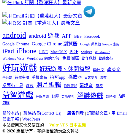
類
android
android 遊戲
APP
BBS
Facebook
Google Chrome 瀏覽器
Google Chrome
Google 與其他 Google 應用
iPhone
iPad
PDF
widget
LINE
Mac OS X
Windows 7
免費圖庫
Windows Vista
WordPress 網站架設
動作遊戲
動態桌布
好玩遊戲
好玩遊戲、休閒益智
學英文
學日文
播放器
拍照app
待辦事項
手機桌布
學英語
日文學習
桌布
照片編輯
桌面小工具
環境音
濾鏡
療癒
物理遊戲
益智遊戲
解謎遊戲
舒壓
貼圖
計時器
睡眠音樂
英語學習
鬧鐘
關於本站
|
聯絡站長(Contact Us)
|
廣告刊登
|
訂閱新文章
/
用 Email
閱電子報
|
WordPress
本站使用又快又便宜的：
Vultr VPS 日本主機
© 2026 版權所有，非經授權請勿全文轉貼