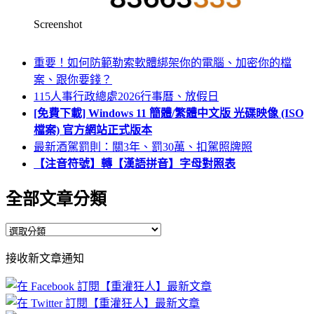
Screenshot
重要！如何防範勒索軟體綁架你的電腦、加密你的檔
案、跟你要錢？
115人事行政總處2026行事曆、放假日
[免費下載] Windows 11 簡體/繁體中文版 光碟映像 (ISO
檔案) 官方網站正式版本
最新酒駕罰則：關3年、罰30萬、扣駕照牌照
【注音符號】轉【漢語拼音】字母對照表
全部文章分類
全
部
接收新文章通知
文
章
分