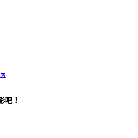
益智
影吧！