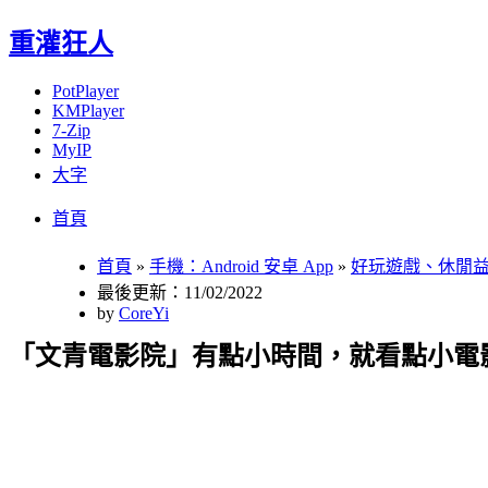
重灌狂人
PotPlayer
KMPlayer
7-Zip
MyIP
大字
Menu
Skip
首頁
to
content
首頁
»
手機：Android 安卓 App
»
好玩遊戲、休閒
最後更新：11/02/2022
by
CoreYi
「文青電影院」有點小時間，就看點小電