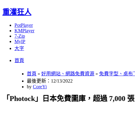
重灌狂人
PotPlayer
KMPlayer
7-Zip
MyIP
大字
Menu
Skip
首頁
to
content
首頁
»
好用網站、網路免費資源
»
免費字型、桌布
最後更新：12/13/2022
by
CoreYi
「Photock」日本免費圖庫，超過 7,00