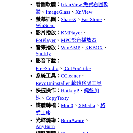
看圖軟體：
IrfanView 免費看圖軟
體
、
ImageGlass
、
XnView
螢幕抓圖：
ShareX
、
FastStone
、
WinSnap
影片播放：
KMPlayer
、
PotPlayer
、
MPC影音播放器
音樂播放：
WinAMP
、
KKBOX
、
Spotify
影音下載：
FreeStudio
、
CutYouTube
系統工具：
CCleaner
、
RevoUninstaller 軟體移除工具
快捷操作：
HotkeyP
、
鍵盤加
速
、
CopyTexty
媒體轉檔：
Moo0
、
XMedia
、
格
式工廠
光碟燒錄：
BurnAware
、
AnyBurn