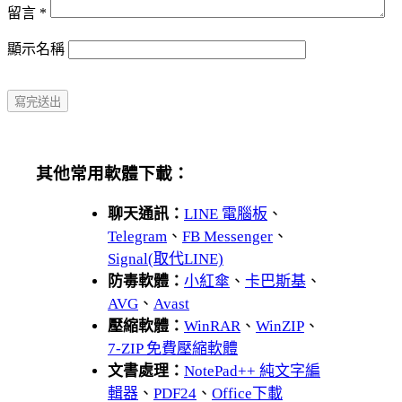
留言
*
顯示名稱
其他常用軟體下載：
聊天通訊：
LINE 電腦板
、
Telegram
、
FB Messenger
、
Signal(取代LINE)
防毒軟體：
小紅傘
、
卡巴斯基
、
AVG
、
Avast
壓縮軟體：
WinRAR
、
WinZIP
、
7-ZIP 免費壓縮軟體
文書處理：
NotePad++ 純文字編
輯器
、
PDF24
、
Office下載