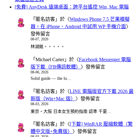
[免費] AnyDesk 遠端桌面：跨平台遙控 Win, Mac 電腦
「
匿名訪客
」於〈
Windows Phone 7.5 芒果模擬
器，在 iPhone、Android 中試用 WP 手機介面
〉
發佈留言
08-07, 2026
林湖銘。。。。。
「
Michael Carter
」於〈
Facebook Messenger 電腦
版下載（FB傳訊軟體）
〉發佈留言
08-06, 2026
Solid guide — the lo…
「
匿名訪客
」於〈
LINE 電腦版官方下載 2026 最
新版（Win+Mac 版）
〉發佈留言
08-03, 2026
東京・大阪 日本女生預約指南 認準 千夏…
「
匿名訪客
」於〈
[下載] WinRAR 壓縮軟體（繁
體中文版+免費版）
〉發佈留言
08-03, 2026