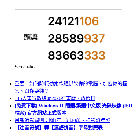
Screenshot
重要！如何防範勒索軟體綁架你的電腦、加密你的檔
案、跟你要錢？
115人事行政總處2026行事曆、放假日
[免費下載] Windows 11 簡體/繁體中文版 光碟映像 (ISO
檔案) 官方網站正式版本
最新酒駕罰則：關3年、罰30萬、扣駕照牌照
【注音符號】轉【漢語拼音】字母對照表