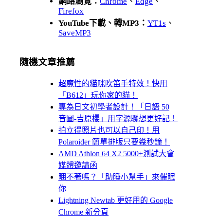
網路瀏覽：
Chrome
、
Edge
、
Firefox
YouTube下載、轉MP3：
YT1s
、
SaveMP3
隨機文章推薦
超魔性的貓咪吹笛手特效！快用
「B612」玩你家的貓！
專為日文初學者設計！「日語 50
音圖-吉原櫻」用字源聯想更好記！
拍立得照片也可以自己印！用
Polaroider 簡單排版只要幾秒鐘！
AMD Athlon 64 X2 5000+測試大會
媒體邀請函
睏不著嗎？「助睡小幫手」來催眠
你
Lightning Newtab 更好用的 Google
Chrome 新分頁