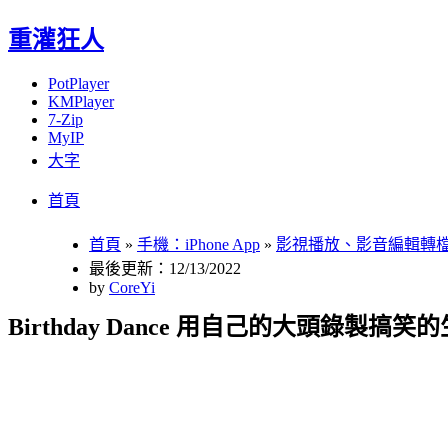
重灌狂人
PotPlayer
KMPlayer
7-Zip
MyIP
大字
Menu
Skip
首頁
to
content
首頁
»
手機：iPhone App
»
影視播放、影音編輯轉
最後更新：12/13/2022
by
CoreYi
Birthday Dance 用自己的大頭錄製