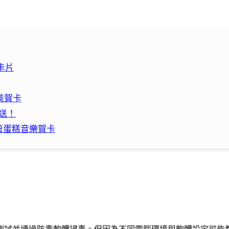
樂卡片
精美賀卡
可送！
生日蛋糕音樂賀卡