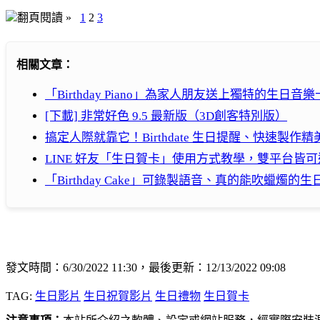
翻頁閱讀 »
1
2
3
相關文章：
「Birthday Piano」為家人朋友送上獨特的生日音
[下載] 非常好色 9.5 最新版（3D創客特別版）
搞定人際就靠它！Birthdate 生日提醒、快速製作
LINE 好友「生日賀卡」使用方式教學，雙平台皆
「Birthday Cake」可錄製語音、真的能吹蠟燭的
發文時間：6/30/2022 11:30，最後更新：12/13/2022 09:08
TAG:
生日影片
生日祝賀影片
生日禮物
生日賀卡