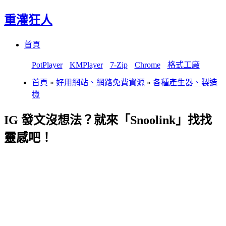
重灌狂人
Menu
Skip
首頁
to
content
PotPlayer
KMPlayer
7-Zip
Chrome
格式工廠
首頁
»
好用網站、網路免費資源
»
各種產生器、製造
機
IG 發文沒想法？就來「Snoolink」找找
靈感吧！