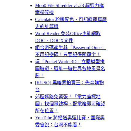
Moo0 File Shredder v1.23 超強力檔
案粉碎機
Calculator 粉嫩配色、可記錄運算歷
史的計算機
Word Reader 免裝Office也能讀取
DOC、DOCX文件
組合密碼產生器「Password Once」
不用記密碼！只要記得關鍵字！
玩「Pocket World 3D」立體模型拼
圖遊戲，還能一遊世界各地風景名
勝！
[KUSO] 黑暗界拍賣王：失森購物
台
郊區迷路免緊張！「電力座標地
圖」找個電線桿、配電箱即可確認
所在位置！
YouTube 將播送奧運比賽，國際奧
委會說：台灣不能看！