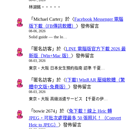
08-07, 2026
林湖銘。。。。。
「
Michael Carter
」於〈
Facebook Messenger 電腦
版下載（FB傳訊軟體）
〉發佈留言
08-06, 2026
Solid guide — the lo…
「
匿名訪客
」於〈
LINE 電腦版官方下載 2026 最
新版（Win+Mac 版）
〉發佈留言
08-03, 2026
東京・大阪 日本女生預約指南 認準 千夏…
「
匿名訪客
」於〈
[下載] WinRAR 壓縮軟體（繁
體中文版+免費版）
〉發佈留言
08-03, 2026
東京・大阪 高級派遣サービス 【千夏の伊…
「
bowie 2674
」於〈
免下載！線上 Heic 轉
JPEG，可批次處理最多 50 張照片！（Convert
Heic to JPEG）
〉發佈留言