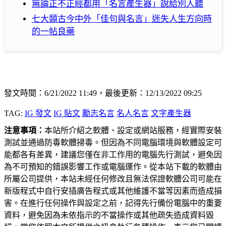
無論正不正經都用「名言產生器」說給別人聽
七大類古今中外「佳句與名言」迷失人生方向時
的一帖良藥
發文時間：6/21/2022 11:49，最後更新：12/13/2022 09:25
TAG:
IG 發文
IG 貼文
勵志名言
名人名言
文字產生器
注意事項：
本站所介紹之軟體、設定或網站服務，經實際安裝
測試並通過防毒軟體掃毒。但因為不同電腦環境與軟體設定可
能都各有差異，建議您僅在非工作用的電腦先行測試，避免因
為不可預知的錯誤影響工作或電腦運作。從本站下載的軟體由
所屬公司提供，本站未經任何修改且無法保證軟體公司可能在
新版程式中自行安插廣告程式或其他維護不當等因素而造成損
害。在進行任何操作與設定之前，記得先行備份電腦中的重要
資料，避免因為未依指示的不當操作或其他疏失造成資料毀