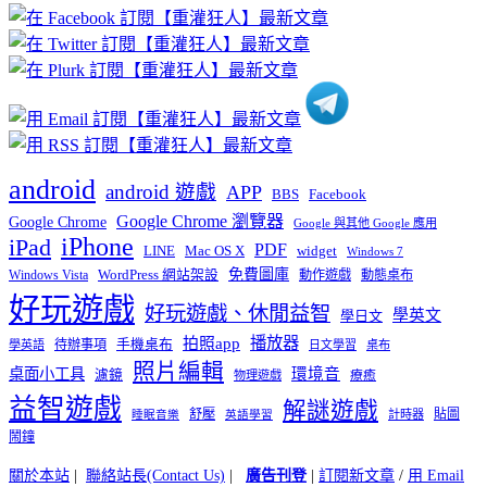
章
分
類
android
android 遊戲
APP
BBS
Facebook
Google Chrome 瀏覽器
Google Chrome
Google 與其他 Google 應用
iPhone
iPad
PDF
widget
LINE
Mac OS X
Windows 7
免費圖庫
Windows Vista
WordPress 網站架設
動作遊戲
動態桌布
好玩遊戲
好玩遊戲、休閒益智
學英文
學日文
播放器
拍照app
待辦事項
手機桌布
學英語
日文學習
桌布
照片編輯
桌面小工具
環境音
濾鏡
療癒
物理遊戲
益智遊戲
解謎遊戲
舒壓
貼圖
計時器
睡眠音樂
英語學習
鬧鐘
關於本站
|
聯絡站長(Contact Us)
|
廣告刊登
|
訂閱新文章
/
用 Email