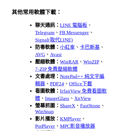
其他常用軟體下載：
聊天通訊：
LINE 電腦板
、
Telegram
、
FB Messenger
、
Signal(取代LINE)
防毒軟體：
小紅傘
、
卡巴斯基
、
AVG
、
Avast
壓縮軟體：
WinRAR
、
WinZIP
、
7-ZIP 免費壓縮軟體
文書處理：
NotePad++ 純文字編
輯器
、
PDF24
、
Office下載
看圖軟體：
IrfanView 免費看圖軟
體
、
ImageGlass
、
XnView
螢幕抓圖：
ShareX
、
FastStone
、
WinSnap
影片播放：
KMPlayer
、
PotPlayer
、
MPC影音播放器