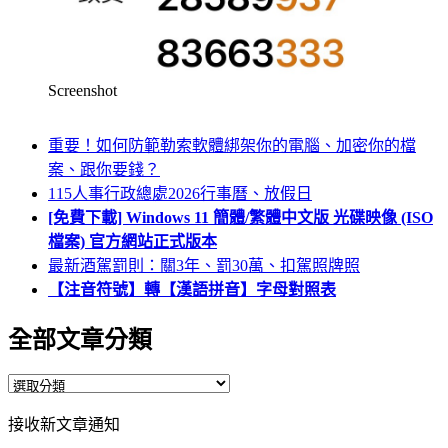
Screenshot
重要！如何防範勒索軟體綁架你的電腦、加密你的檔
案、跟你要錢？
115人事行政總處2026行事曆、放假日
[免費下載] Windows 11 簡體/繁體中文版 光碟映像 (ISO
檔案) 官方網站正式版本
最新酒駕罰則：關3年、罰30萬、扣駕照牌照
【注音符號】轉【漢語拼音】字母對照表
全部文章分類
全
部
接收新文章通知
文