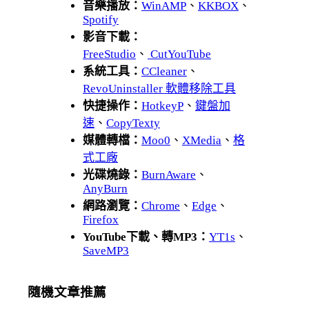
音樂播放：
WinAMP
、
KKBOX
、
Spotify
影音下載：
FreeStudio
、
CutYouTube
系統工具：
CCleaner
、
RevoUninstaller 軟體移除工具
快捷操作：
HotkeyP
、
鍵盤加
速
、
CopyTexty
媒體轉檔：
Moo0
、
XMedia
、
格
式工廠
光碟燒錄：
BurnAware
、
AnyBurn
網路瀏覽：
Chrome
、
Edge
、
Firefox
YouTube下載、轉MP3：
YT1s
、
SaveMP3
隨機文章推薦