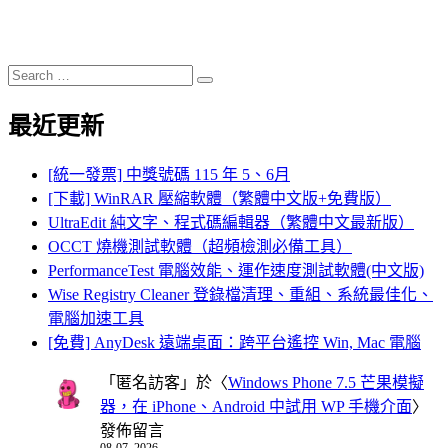
Search
Search
for:
最近更新
[統一發票] 中獎號碼 115 年 5、6月
[下載] WinRAR 壓縮軟體（繁體中文版+免費版）
UltraEdit 純文字、程式碼編輯器（繁體中文最新版）
OCCT 燒機測試軟體（超頻檢測必備工具）
PerformanceTest 電腦效能、運作速度測試軟體(中文版)
Wise Registry Cleaner 登錄檔清理、重組、系統最佳化、
電腦加速工具
[免費] AnyDesk 遠端桌面：跨平台遙控 Win, Mac 電腦
「
匿名訪客
」於〈
Windows Phone 7.5 芒果模擬
器，在 iPhone、Android 中試用 WP 手機介面
〉
發佈留言