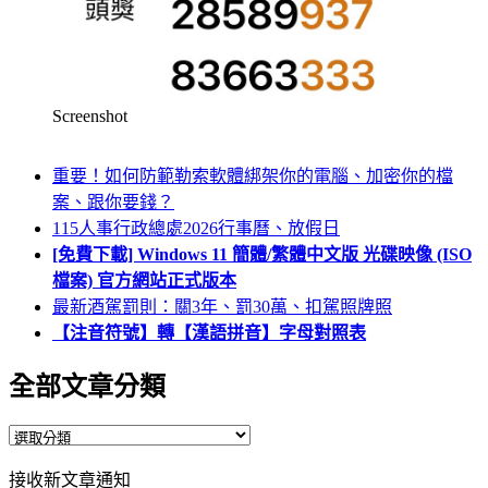
Screenshot
重要！如何防範勒索軟體綁架你的電腦、加密你的檔
案、跟你要錢？
115人事行政總處2026行事曆、放假日
[免費下載] Windows 11 簡體/繁體中文版 光碟映像 (ISO
檔案) 官方網站正式版本
最新酒駕罰則：關3年、罰30萬、扣駕照牌照
【注音符號】轉【漢語拼音】字母對照表
全部文章分類
全
部
接收新文章通知