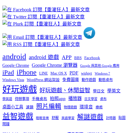
文
章
分
類
android
android 遊戲
APP
BBS
Facebook
Google Chrome 瀏覽器
Google Chrome
Google 與其他 Google 應用
iPhone
iPad
PDF
widget
LINE
Mac OS X
Windows 7
免費圖庫
Windows Vista
WordPress 網站架設
動作遊戲
動態桌布
好玩遊戲
好玩遊戲、休閒益智
學英文
學日文
播放器
拍照app
待辦事項
手機桌布
學英語
日文學習
桌布
照片編輯
桌面小工具
環境音
濾鏡
療癒
物理遊戲
益智遊戲
解謎遊戲
舒壓
貼圖
計時器
睡眠音樂
英語學習
鬧鐘