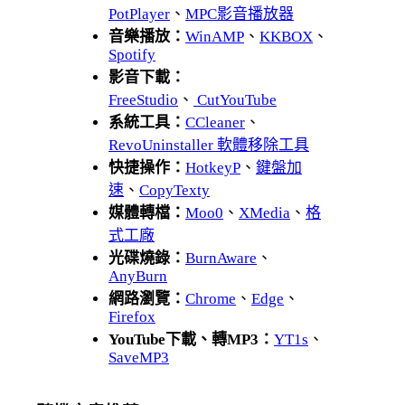
PotPlayer
、
MPC影音播放器
音樂播放：
WinAMP
、
KKBOX
、
Spotify
影音下載：
FreeStudio
、
CutYouTube
系統工具：
CCleaner
、
RevoUninstaller 軟體移除工具
快捷操作：
HotkeyP
、
鍵盤加
速
、
CopyTexty
媒體轉檔：
Moo0
、
XMedia
、
格
式工廠
光碟燒錄：
BurnAware
、
AnyBurn
網路瀏覽：
Chrome
、
Edge
、
Firefox
YouTube下載、轉MP3：
YT1s
、
SaveMP3