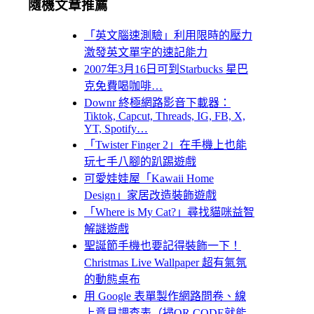
隨機文章推薦
「英文腦速測驗」利用限時的壓力
激發英文單字的速記能力
2007年3月16日可到Starbucks 星巴
克免費喝咖啡…
Downr 終極網路影音下載器：
Tiktok, Capcut, Threads, IG, FB, X,
YT, Spotify…
「Twister Finger 2」在手機上也能
玩七手八腳的趴踢遊戲
可愛娃娃屋「Kawaii Home
Design」家居改造裝飾遊戲
「Where is My Cat?」尋找貓咪益智
解謎遊戲
聖誕節手機也要記得裝飾一下！
Christmas Live Wallpaper 超有氣氛
的動態桌布
用 Google 表單製作網路問卷、線
上意見調查表（掃QR CODE就能