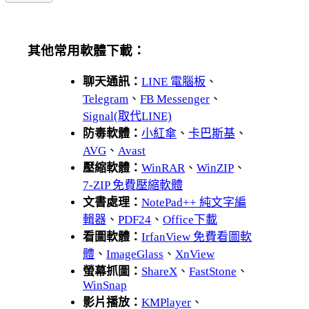
其他常用軟體下載：
聊天通訊：
LINE 電腦板
、
Telegram
、
FB Messenger
、
Signal(取代LINE)
防毒軟體：
小紅傘
、
卡巴斯基
、
AVG
、
Avast
壓縮軟體：
WinRAR
、
WinZIP
、
7-ZIP 免費壓縮軟體
文書處理：
NotePad++ 純文字編
輯器
、
PDF24
、
Office下載
看圖軟體：
IrfanView 免費看圖軟
體
、
ImageGlass
、
XnView
螢幕抓圖：
ShareX
、
FastStone
、
WinSnap
影片播放：
KMPlayer
、