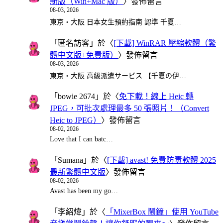
新版（Win+Mac 版）
〉發佈留言
08-03, 2026
東京・大阪 日本女生預約指南 認準 千夏…
「
匿名訪客
」於〈
[下載] WinRAR 壓縮軟體（繁
體中文版+免費版）
〉發佈留言
08-03, 2026
東京・大阪 高級派遣サービス 【千夏の伊…
「
bowie 2674
」於〈
免下載！線上 Heic 轉
JPEG，可批次處理最多 50 張照片！（Convert
Heic to JPEG）
〉發佈留言
08-02, 2026
Love that I can batc…
「
Sumana
」於〈
[下載] avast! 免費防毒軟體 2025
最新繁體中文版
〉發佈留言
08-02, 2026
Avast has been my go…
「
李紹煒
」於〈
「MixerBox 鬧鐘」使用 YouTube