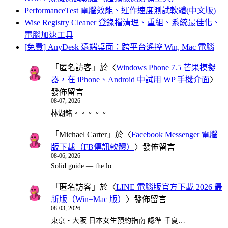
PerformanceTest 電腦效能、運作速度測試軟體(中文版)
Wise Registry Cleaner 登錄檔清理、重組、系統最佳化、
電腦加速工具
[免費] AnyDesk 遠端桌面：跨平台遙控 Win, Mac 電腦
「
匿名訪客
」於〈
Windows Phone 7.5 芒果模擬
器，在 iPhone、Android 中試用 WP 手機介面
〉
發佈留言
08-07, 2026
林湖銘。。。。。
「
Michael Carter
」於〈
Facebook Messenger 電腦
版下載（FB傳訊軟體）
〉發佈留言
08-06, 2026
Solid guide — the lo…
「
匿名訪客
」於〈
LINE 電腦版官方下載 2026 最
新版（Win+Mac 版）
〉發佈留言
08-03, 2026
東京・大阪 日本女生預約指南 認準 千夏…