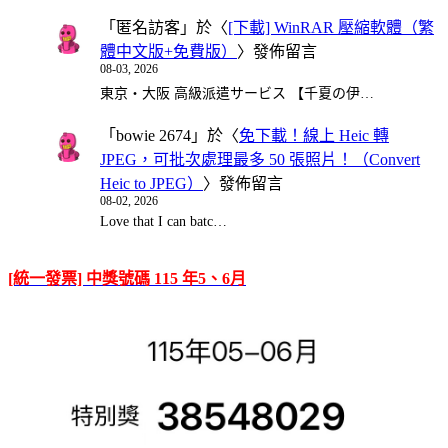
「
匿名訪客
」於〈
[下載] WinRAR 壓縮軟體（繁
體中文版+免費版）
〉發佈留言
08-03, 2026
東京・大阪 高級派遣サービス 【千夏の伊…
「
bowie 2674
」於〈
免下載！線上 Heic 轉
JPEG，可批次處理最多 50 張照片！（Convert
Heic to JPEG）
〉發佈留言
08-02, 2026
Love that I can batc…
[統一發票] 中獎號碼 115 年5、6月