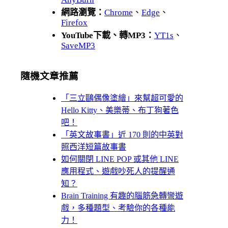
網路瀏覽：
Chrome
、
Edge
、
Firefox
YouTube下載、轉MP3：
YT1s
、
SaveMP3
隨機文章推薦
「三立鷗偶像塗繪」來幫超可愛的
Hello Kitty、美樂蒂、布丁狗著色
吧！
「英文故事書」近 170 則的中英對
照西洋短篇故事書
如何關閉 LINE POP 或其他 LINE
應用程式、遊戲吵死人的提醒通
知？
Brain Training 有趣的腦筋急轉彎遊
戲，多種題型、考驗你的各種能
力！