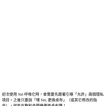
初次使用 Siri 呼喚它時，會需要先跟著引導「允許」兩個隱私
項目。之後只要說「嘿 Siri, 更換桌布」（或其它修改的指
令），就能在數秒內隨機更換桌布囉！