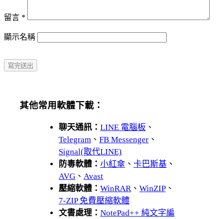
留言
*
顯示名稱
其他常用軟體下載：
聊天通訊：
LINE 電腦板
、
Telegram
、
FB Messenger
、
Signal(取代LINE)
防毒軟體：
小紅傘
、
卡巴斯基
、
AVG
、
Avast
壓縮軟體：
WinRAR
、
WinZIP
、
7-ZIP 免費壓縮軟體
文書處理：
NotePad++ 純文字編