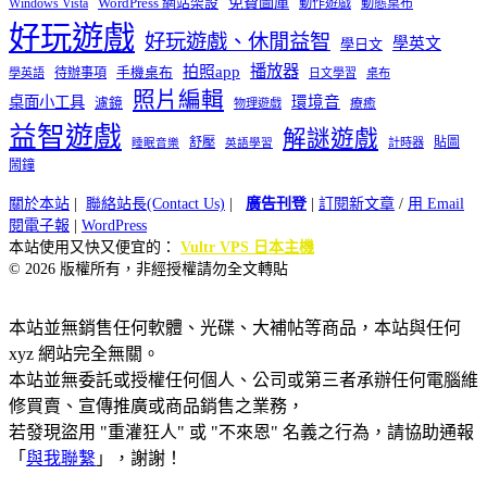
免費圖庫
Windows Vista
WordPress 網站架設
動作遊戲
動態桌布
好玩遊戲
好玩遊戲、休閒益智
學英文
學日文
播放器
拍照app
待辦事項
手機桌布
學英語
日文學習
桌布
照片編輯
桌面小工具
環境音
濾鏡
療癒
物理遊戲
益智遊戲
解謎遊戲
舒壓
貼圖
計時器
睡眠音樂
英語學習
鬧鐘
關於本站
|
聯絡站長(Contact Us)
|
廣告刊登
|
訂閱新文章
/
用 Email
閱電子報
|
WordPress
本站使用又快又便宜的：
Vultr VPS 日本主機
© 2026 版權所有，非經授權請勿全文轉貼
本站並無銷售任何軟體、光碟、大補帖等商品，本站與任何
xyz 網站完全無關。
本站並無委託或授權任何個人、公司或第三者承辦任何電腦維
修買賣、宣傳推廣或商品銷售之業務，
若發現盜用 "重灌狂人" 或 "不來恩" 名義之行為，請協助通報
「
與我聯繫
」，謝謝！