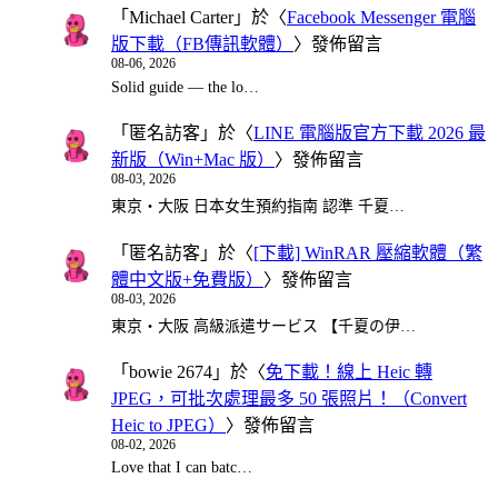
「
Michael Carter
」於〈
Facebook Messenger 電腦
版下載（FB傳訊軟體）
〉發佈留言
08-06, 2026
Solid guide — the lo…
「
匿名訪客
」於〈
LINE 電腦版官方下載 2026 最
新版（Win+Mac 版）
〉發佈留言
08-03, 2026
東京・大阪 日本女生預約指南 認準 千夏…
「
匿名訪客
」於〈
[下載] WinRAR 壓縮軟體（繁
體中文版+免費版）
〉發佈留言
08-03, 2026
東京・大阪 高級派遣サービス 【千夏の伊…
「
bowie 2674
」於〈
免下載！線上 Heic 轉
JPEG，可批次處理最多 50 張照片！（Convert
Heic to JPEG）
〉發佈留言
08-02, 2026
Love that I can batc…