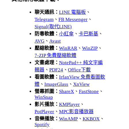
聊天通訊：
LINE 電腦板
、
Telegram
、
FB Messenger
、
Signal(取代LINE)
防毒軟體：
小紅傘
、
卡巴斯基
、
AVG
、
Avast
壓縮軟體：
WinRAR
、
WinZIP
、
7-ZIP 免費壓縮軟體
文書處理：
NotePad++ 純文字編
輯器
、
PDF24
、
Office下載
看圖軟體：
IrfanView 免費看圖軟
體
、
ImageGlass
、
XnView
螢幕抓圖：
ShareX
、
FastStone
、
WinSnap
影片播放：
KMPlayer
、
PotPlayer
、
MPC影音播放器
音樂播放：
WinAMP
、
KKBOX
、
Spotify