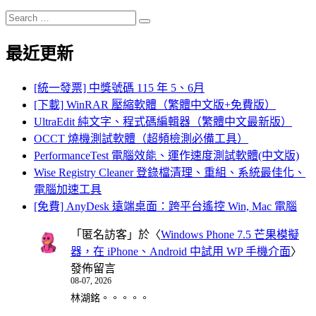
Search
Search
for:
最近更新
[統一發票] 中獎號碼 115 年 5、6月
[下載] WinRAR 壓縮軟體（繁體中文版+免費版）
UltraEdit 純文字、程式碼編輯器（繁體中文最新版）
OCCT 燒機測試軟體（超頻檢測必備工具）
PerformanceTest 電腦效能、運作速度測試軟體(中文版)
Wise Registry Cleaner 登錄檔清理、重組、系統最佳化、
電腦加速工具
[免費] AnyDesk 遠端桌面：跨平台遙控 Win, Mac 電腦
「
匿名訪客
」於〈
Windows Phone 7.5 芒果模擬
器，在 iPhone、Android 中試用 WP 手機介面
〉
發佈留言
08-07, 2026
林湖銘。。。。。