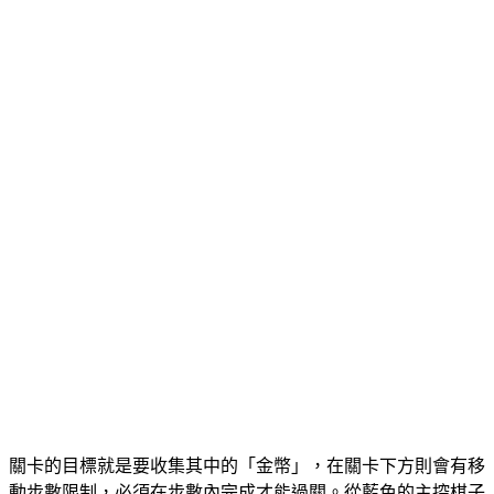
關卡的目標就是要收集其中的「金幣」，在關卡下方則會有移
動步數限制，必須在步數內完成才能過關。從藍色的主控棋子