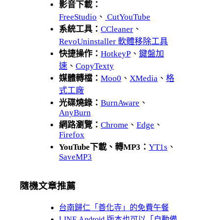
影音下載：
FreeStudio
、
CutYouTube
系統工具：
CCleaner
、
RevoUninstaller 軟體移除工具
快捷操作：
HotkeyP
、
鍵盤加
速
、
CopyTexty
媒體轉檔：
Moo0
、
XMedia
、
格
式工廠
光碟燒錄：
BurnAware
、
AnyBurn
網路瀏覽：
Chrome
、
Edge
、
Firefox
YouTube下載、轉MP3：
YT1s
、
SaveMP3
隨機文章推薦
台南歸仁「善化寺」的免費午餐
LINE Android 版本也可以「自動備