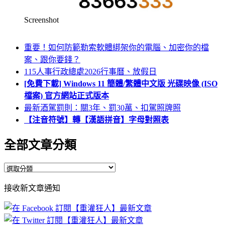
Screenshot
重要！如何防範勒索軟體綁架你的電腦、加密你的檔
案、跟你要錢？
115人事行政總處2026行事曆、放假日
[免費下載] Windows 11 簡體/繁體中文版 光碟映像 (ISO
檔案) 官方網站正式版本
最新酒駕罰則：關3年、罰30萬、扣駕照牌照
【注音符號】轉【漢語拼音】字母對照表
全部文章分類
全
部
接收新文章通知
文
章
分