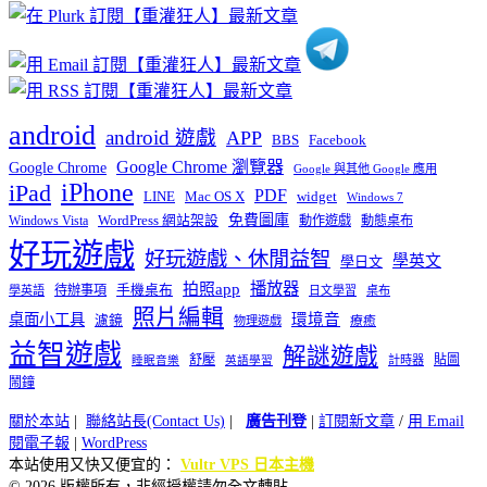
類
android
android 遊戲
APP
BBS
Facebook
Google Chrome 瀏覽器
Google Chrome
Google 與其他 Google 應用
iPhone
iPad
PDF
widget
LINE
Mac OS X
Windows 7
免費圖庫
Windows Vista
WordPress 網站架設
動作遊戲
動態桌布
好玩遊戲
好玩遊戲、休閒益智
學英文
學日文
播放器
拍照app
待辦事項
手機桌布
學英語
日文學習
桌布
照片編輯
桌面小工具
環境音
濾鏡
療癒
物理遊戲
益智遊戲
解謎遊戲
舒壓
貼圖
計時器
睡眠音樂
英語學習
鬧鐘
關於本站
|
聯絡站長(Contact Us)
|
廣告刊登
|
訂閱新文章
/
用 Email
閱電子報
|
WordPress
本站使用又快又便宜的：
Vultr VPS 日本主機
© 2026 版權所有，非經授權請勿全文轉貼