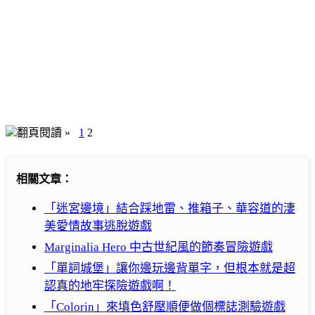
翻頁閱讀 »
1
2
相關文章：
「迷宮邊境」結合踩地雷、推箱子、華容道的淒
美愛情故事逃脫遊戲
Marginalia Hero 中古世紀風的節奏冒險遊戲
「單詞城堡」讓你邊玩邊背單字，但根本就是超
認真的地牢探險遊戲啊！
「Colorin」來填色舒壓順便做個標誌測驗遊戲