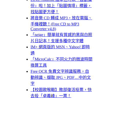
份」啦！加上「貼圖情境」標籤，
找貼圖更方便！
將音樂 CD 轉成 MP3，放在電腦、
手機裡聽！(Free CD to MP3
Converter v4.8)
「neige」簡單就有質感的黑與白照
片日記本！支援多種中文字體
IM+ 網頁版的 MSN、Yahoo! 即時
通
「MicroCalc」不同火力的微波時間
換算工具
Free OCR 免費文字辨識服務，自
動辨識、擷取 JPG、PDF…中的文
字
【校園歌喉戰】敗部復活投票，快
去投「卓義峰」一票！