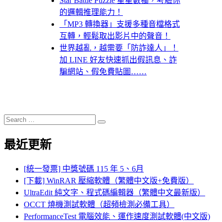
Star Battle Puzzle 星星數獨，考驗你
的邏輯推理能力！
「MP3 轉換器」支援多種音檔格式
互轉，輕鬆取出影片中的聲音！
世界越亂，越需要「防詐達人」！
加 LINE 好友快速抓出假訊息、詐
騙網站、假免費貼圖……
Search
Search
for:
最近更新
[統一發票] 中獎號碼 115 年 5、6月
[下載] WinRAR 壓縮軟體（繁體中文版+免費版）
UltraEdit 純文字、程式碼編輯器（繁體中文最新版）
OCCT 燒機測試軟體（超頻檢測必備工具）
PerformanceTest 電腦效能、運作速度測試軟體(中文版)