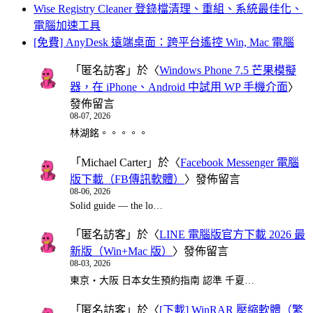
Wise Registry Cleaner 登錄檔清理、重組、系統最佳化、
電腦加速工具
[免費] AnyDesk 遠端桌面：跨平台遙控 Win, Mac 電腦
「
匿名訪客
」於〈
Windows Phone 7.5 芒果模擬
器，在 iPhone、Android 中試用 WP 手機介面
〉
發佈留言
08-07, 2026
林湖銘。。。。。
「
Michael Carter
」於〈
Facebook Messenger 電腦
版下載（FB傳訊軟體）
〉發佈留言
08-06, 2026
Solid guide — the lo…
「
匿名訪客
」於〈
LINE 電腦版官方下載 2026 最
新版（Win+Mac 版）
〉發佈留言
08-03, 2026
東京・大阪 日本女生預約指南 認準 千夏…
「
匿名訪客
」於〈
[下載] WinRAR 壓縮軟體（繁