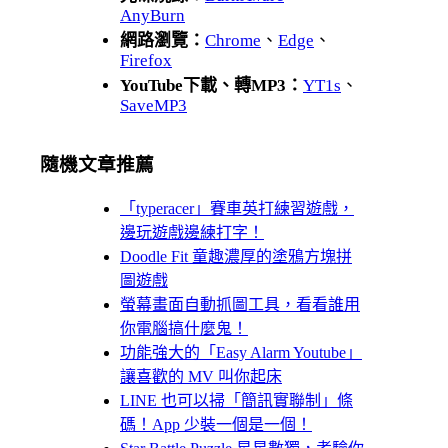
AnyBurn
網路瀏覽：
Chrome
、
Edge
、
Firefox
YouTube下載、轉MP3：
YT1s
、
SaveMP3
隨機文章推薦
「typeracer」賽車英打練習遊戲，
邊玩遊戲邊練打字！
Doodle Fit 童趣濃厚的塗鴉方塊拼
圖遊戲
螢幕畫面自動抓圖工具，看看誰用
你電腦搞什麼鬼！
功能強大的「Easy Alarm Youtube」
讓喜歡的 MV 叫你起床
LINE 也可以掃「簡訊實聯制」條
碼！App 少裝一個是一個！