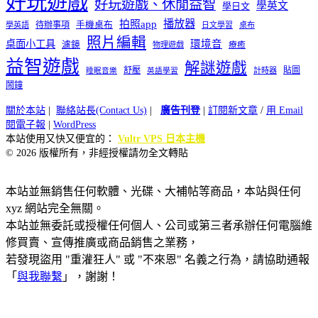
好玩遊戲
好玩遊戲、休閒益智
學英文
學日文
播放器
拍照app
待辦事項
手機桌布
學英語
日文學習
桌布
照片編輯
桌面小工具
環境音
濾鏡
療癒
物理遊戲
益智遊戲
解謎遊戲
舒壓
貼圖
計時器
睡眠音樂
英語學習
鬧鐘
關於本站
|
聯絡站長(Contact Us)
|
廣告刊登
|
訂閱新文章
/
用 Email
閱電子報
|
WordPress
本站使用又快又便宜的：
Vultr VPS 日本主機
© 2026 版權所有，非經授權請勿全文轉貼
本站並無銷售任何軟體、光碟、大補帖等商品，本站與任何
xyz 網站完全無關。
本站並無委託或授權任何個人、公司或第三者承辦任何電腦維
修買賣、宣傳推廣或商品銷售之業務，
若發現盜用 "重灌狂人" 或 "不來恩" 名義之行為，請協助通報
「
與我聯繫
」，謝謝！