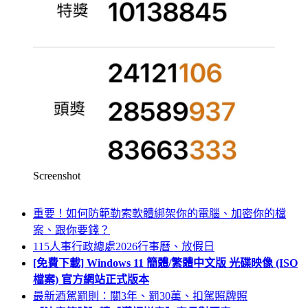
Screenshot
重要！如何防範勒索軟體綁架你的電腦、加密你的檔
案、跟你要錢？
115人事行政總處2026行事曆、放假日
[免費下載] Windows 11 簡體/繁體中文版 光碟映像 (ISO
檔案) 官方網站正式版本
最新酒駕罰則：關3年、罰30萬、扣駕照牌照