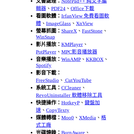
文書處理：
NotePad++ 純文字編
輯器
、
PDF24
、
Office下載
看圖軟體：
IrfanView 免費看圖軟
體
、
ImageGlass
、
XnView
螢幕抓圖：
ShareX
、
FastStone
、
WinSnap
影片播放：
KMPlayer
、
PotPlayer
、
MPC影音播放器
音樂播放：
WinAMP
、
KKBOX
、
Spotify
影音下載：
FreeStudio
、
CutYouTube
系統工具：
CCleaner
、
RevoUninstaller 軟體移除工具
快捷操作：
HotkeyP
、
鍵盤加
速
、
CopyTexty
媒體轉檔：
Moo0
、
XMedia
、
格
式工廠
光碟燒錄：
BurnAware
、