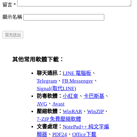
留言
*
顯示名稱
其他常用軟體下載：
聊天通訊：
LINE 電腦板
、
Telegram
、
FB Messenger
、
Signal(取代LINE)
防毒軟體：
小紅傘
、
卡巴斯基
、
AVG
、
Avast
壓縮軟體：
WinRAR
、
WinZIP
、
7-ZIP 免費壓縮軟體
文書處理：
NotePad++ 純文字編
輯器
、
PDF24
、
Office下載