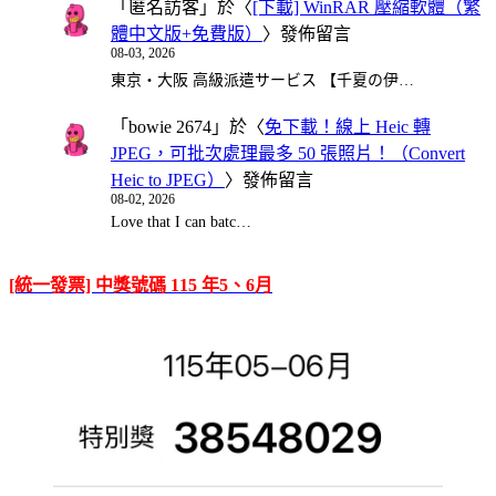
「
匿名訪客
」於〈
[下載] WinRAR 壓縮軟體（繁
體中文版+免費版）
〉發佈留言
08-03, 2026
東京・大阪 高級派遣サービス 【千夏の伊…
「
bowie 2674
」於〈
免下載！線上 Heic 轉
JPEG，可批次處理最多 50 張照片！（Convert
Heic to JPEG）
〉發佈留言
08-02, 2026
Love that I can batc…
[統一發票] 中獎號碼 115 年5、6月