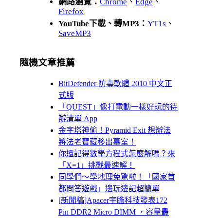
網路瀏覽：
Chrome
、
Edge
、
Firefox
YouTube下載、轉MP3：
YT1s
、
SaveMP3
隨機文章推薦
BitDefender 防毒軟體 2010 中文正
式版
「QUEST」像打電動一樣好玩的待
辦清單 App
金字塔神偷！Pyramid Exit 想辦法
將法老寶藏移出墓室！
你還記得數學方程式怎麼解嗎？來
「X=1」挑戰最速解！
同學們～學地理免驚啦！「國家首
都問答遊戲」邊玩邊記超簡單
[新聞稿]Apacer宇瞻科技發表172
Pin DDR2 Micro DIMM ，容量最