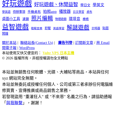
好玩遊戲
好玩遊戲、休閒益智
學英文
學日文
播放器
拍照app
待辦事項
手機桌布
學英語
日文學習
桌布
照片編輯
桌面小工具
環境音
濾鏡
療癒
物理遊戲
益智遊戲
解謎遊戲
舒壓
貼圖
計時器
睡眠音樂
英語學習
鬧鐘
關於本站
|
聯絡站長(Contact Us)
|
廣告刊登
|
訂閱新文章
/
用 Email
閱電子報
|
WordPress
本站使用又快又便宜的：
Vultr VPS 日本主機
© 2026 版權所有，非經授權請勿全文轉貼
本站並無銷售任何軟體、光碟、大補帖等商品，本站與任何
xyz 網站完全無關。
本站並無委託或授權任何個人、公司或第三者承辦任何電腦維
修買賣、宣傳推廣或商品銷售之業務，
若發現盜用 "重灌狂人" 或 "不來恩" 名義之行為，請協助通報
「
與我聯繫
」，謝謝！