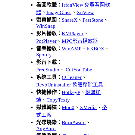
看圖軟體：
IrfanView 免費看圖軟
體
、
ImageGlass
、
XnView
螢幕抓圖：
ShareX
、
FastStone
、
WinSnap
影片播放：
KMPlayer
、
PotPlayer
、
MPC影音播放器
音樂播放：
WinAMP
、
KKBOX
、
Spotify
影音下載：
FreeStudio
、
CutYouTube
系統工具：
CCleaner
、
RevoUninstaller 軟體移除工具
快捷操作：
HotkeyP
、
鍵盤加
速
、
CopyTexty
媒體轉檔：
Moo0
、
XMedia
、
格
式工廠
光碟燒錄：
BurnAware
、
AnyBurn