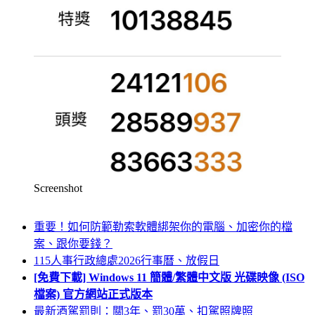
Screenshot
重要！如何防範勒索軟體綁架你的電腦、加密你的檔
案、跟你要錢？
115人事行政總處2026行事曆、放假日
[免費下載] Windows 11 簡體/繁體中文版 光碟映像 (ISO
檔案) 官方網站正式版本
最新酒駕罰則：關3年、罰30萬、扣駕照牌照