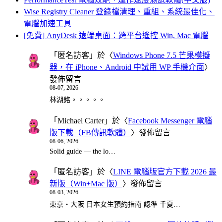
Wise Registry Cleaner 登錄檔清理、重組、系統最佳化、
電腦加速工具
[免費] AnyDesk 遠端桌面：跨平台遙控 Win, Mac 電腦
「
匿名訪客
」於〈
Windows Phone 7.5 芒果模擬
器，在 iPhone、Android 中試用 WP 手機介面
〉
發佈留言
08-07, 2026
林湖銘。。。。。
「
Michael Carter
」於〈
Facebook Messenger 電腦
版下載（FB傳訊軟體）
〉發佈留言
08-06, 2026
Solid guide — the lo…
「
匿名訪客
」於〈
LINE 電腦版官方下載 2026 最
新版（Win+Mac 版）
〉發佈留言
08-03, 2026
東京・大阪 日本女生預約指南 認準 千夏…