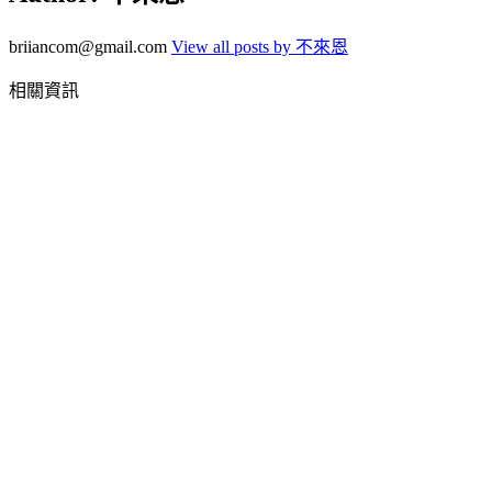
briiancom@gmail.com
View all posts by 不來恩
相關資訊