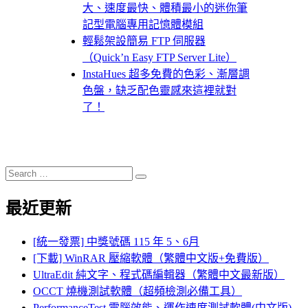
大、速度最快、體積最小的迷你筆
記型電腦專用記憶體模組
輕鬆架設簡易 FTP 伺服器
（Quick’n Easy FTP Server Lite）
InstaHues 超多免費的色彩、漸層調
色盤，缺乏配色靈感來這裡就對
了！
Search
Search
for:
最近更新
[統一發票] 中獎號碼 115 年 5、6月
[下載] WinRAR 壓縮軟體（繁體中文版+免費版）
UltraEdit 純文字、程式碼編輯器（繁體中文最新版）
OCCT 燒機測試軟體（超頻檢測必備工具）
PerformanceTest 電腦效能、運作速度測試軟體(中文版)