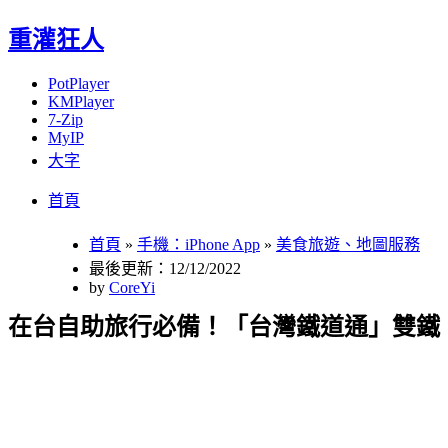
重灌狂人
PotPlayer
KMPlayer
7-Zip
MyIP
大字
Menu
Skip
首頁
to
content
首頁
»
手機：iPhone App
»
美食旅遊、地圖服務
最後更新：12/12/2022
by
CoreYi
在台自助旅行必備！「台灣鐵道通」雙鐵