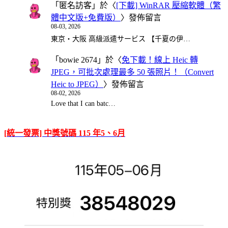
「
匿名訪客
」於〈
[下載] WinRAR 壓縮軟體（繁
體中文版+免費版）
〉發佈留言
08-03, 2026
東京・大阪 高級派遣サービス 【千夏の伊…
「
bowie 2674
」於〈
免下載！線上 Heic 轉
JPEG，可批次處理最多 50 張照片！（Convert
Heic to JPEG）
〉發佈留言
08-02, 2026
Love that I can batc…
[統一發票] 中獎號碼 115 年5、6月