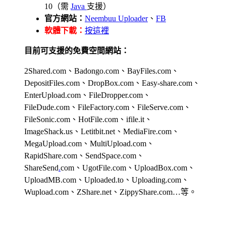
10（需
Java
支援）
官方網站：
Neembuu Uploader
、
FB
軟體下載：
按這裡
目前可支援的免費空間網站：
2Shared.com、Badongo.com、BayFiles.com、
DepositFiles.com、DropBox.com、Easy-share.com、
EnterUpload.com、FileDropper.com、
FileDude.com、FileFactory.com、FileServe.com、
FileSonic.com、HotFile.com、ifile.it、
ImageShack.us、Letitbit.net、MediaFire.com、
MegaUpload.com、MultiUpload.com、
RapidShare.com、SendSpace.com、
ShareSend
.
com、UgotFile.com、UploadBox.com、
UploadMB.com、Uploaded.to、Uploading.com、
Wupload.com、ZShare.net、ZippyShare.com…等。