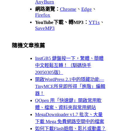
AnyBurn
網路瀏覽：
Chrome
、
Edge
、
Firefox
YouTube下載、轉MP3：
YT1s
、
SaveMP3
隨機文章推薦
InstGB5 鍵盤按一下，繁體、簡體
中文輕鬆互轉！（馴碼快手
20050305版）
開啟WordPress 2.1中的隱藏功能—
TinyMCE所見即所得「進階」編輯
器！
QOpen 用「快速鍵」開啟常用軟
體、檔案、資料夾與常用網站
MegaDownloader v1.7 批次、大量
下載 Mega 免費網路空間中的檔案
如何下載Flash遊戲、影片或動畫？