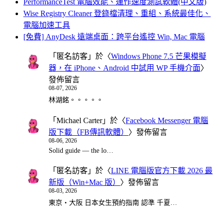
PerformanceTest 電腦效能、運作速度測試軟體(中文版)
Wise Registry Cleaner 登錄檔清理、重組、系統最佳化、
電腦加速工具
[免費] AnyDesk 遠端桌面：跨平台遙控 Win, Mac 電腦
「
匿名訪客
」於〈
Windows Phone 7.5 芒果模擬
器，在 iPhone、Android 中試用 WP 手機介面
〉
發佈留言
08-07, 2026
林湖銘。。。。。
「
Michael Carter
」於〈
Facebook Messenger 電腦
版下載（FB傳訊軟體）
〉發佈留言
08-06, 2026
Solid guide — the lo…
「
匿名訪客
」於〈
LINE 電腦版官方下載 2026 最
新版（Win+Mac 版）
〉發佈留言
08-03, 2026
東京・大阪 日本女生預約指南 認準 千夏…