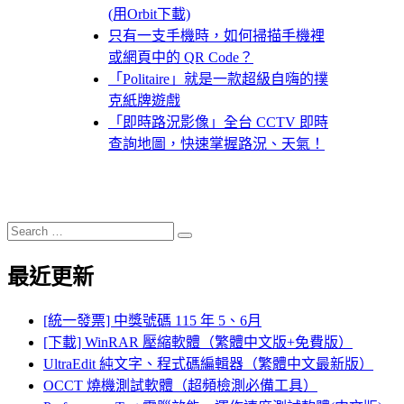
(用Orbit下載)
只有一支手機時，如何掃描手機裡
或網頁中的 QR Code？
「Politaire」就是一款超級自嗨的撲
克紙牌遊戲
「即時路況影像」全台 CCTV 即時
查詢地圖，快速掌握路況、天氣！
Search
Search
for:
最近更新
[統一發票] 中獎號碼 115 年 5、6月
[下載] WinRAR 壓縮軟體（繁體中文版+免費版）
UltraEdit 純文字、程式碼編輯器（繁體中文最新版）
OCCT 燒機測試軟體（超頻檢測必備工具）