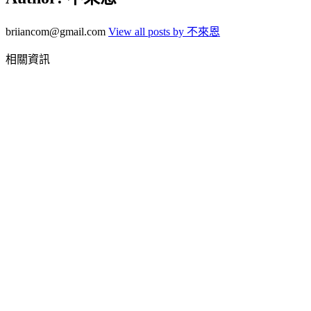
briiancom@gmail.com
View all posts by 不來恩
相關資訊