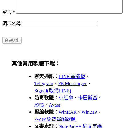
留言
*
顯示名稱
其他常用軟體下載：
聊天通訊：
LINE 電腦板
、
Telegram
、
FB Messenger
、
Signal(取代LINE)
防毒軟體：
小紅傘
、
卡巴斯基
、
AVG
、
Avast
壓縮軟體：
WinRAR
、
WinZIP
、
7-ZIP 免費壓縮軟體
文書處理：
NotePad++ 純文字編