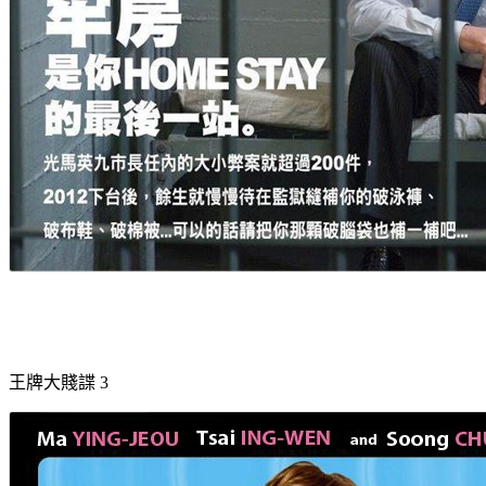
王牌大賤諜 3