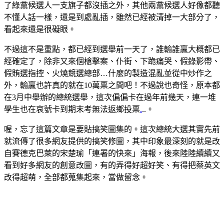
了綠黨候選人一支旗子都沒插之外，其他兩黨候選人好像都聽
不懂人話一樣，還是到處亂插，雖然已經被清掉一大部分了，
看起來還是很礙眼。
不過這不是重點，都已經到選舉前一天了，誰輸誰贏大概都已
經確定了，除非又來個槍擊案、仆街、下跪痛哭、假錄影帶、
假賄選指控、火燒競選總部…什麼的製造混亂並從中炒作之
外，輸贏也許真的就在10萬票之間吧！不過說也奇怪，原本都
在3月中舉辦的總統選舉，這次偏偏卡在過年前幾天，連一堆
學生也在哀號卡到期末考無法返鄉投票
.
..。
喔，忘了這篇文章是要貼搞笑圖集的。這次總統大選其實先前
就流傳了很多網友提供的搞笑修圖，其中印象最深刻的就是改
自賽德克巴萊的宋楚瑜「連署的快來」海報，後來陸陸續續又
看到好多網友的創意改圖，有的弄得好超好笑、有得把蔡英文
改得超萌，全部都蒐集起來，當做留念。