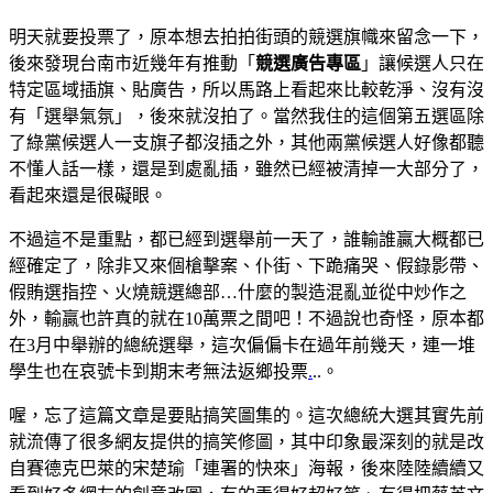
明天就要投票了，原本想去拍拍街頭的競選旗幟來留念一下，
後來發現台南市近幾年有推動「
競選廣告專區
」讓候選人只在
特定區域插旗、貼廣告，所以馬路上看起來比較乾淨、沒有沒
有「選舉氣氛」，後來就沒拍了。當然我住的這個第五選區除
了綠黨候選人一支旗子都沒插之外，其他兩黨候選人好像都聽
不懂人話一樣，還是到處亂插，雖然已經被清掉一大部分了，
看起來還是很礙眼。
不過這不是重點，都已經到選舉前一天了，誰輸誰贏大概都已
經確定了，除非又來個槍擊案、仆街、下跪痛哭、假錄影帶、
假賄選指控、火燒競選總部…什麼的製造混亂並從中炒作之
外，輸贏也許真的就在10萬票之間吧！不過說也奇怪，原本都
在3月中舉辦的總統選舉，這次偏偏卡在過年前幾天，連一堆
學生也在哀號卡到期末考無法返鄉投票
.
..。
喔，忘了這篇文章是要貼搞笑圖集的。這次總統大選其實先前
就流傳了很多網友提供的搞笑修圖，其中印象最深刻的就是改
自賽德克巴萊的宋楚瑜「連署的快來」海報，後來陸陸續續又