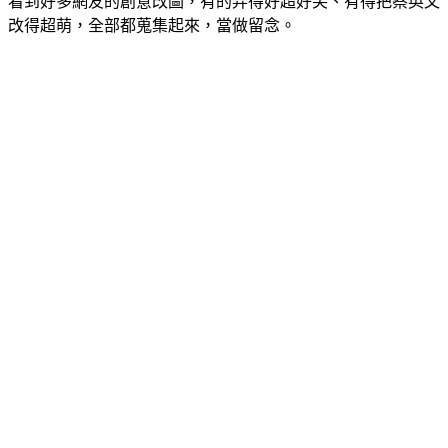
看到好多網友的創意改圖，有的弄得好超好笑、有得把蔡英文
改得超萌，全部都蒐集起來，當做留念。