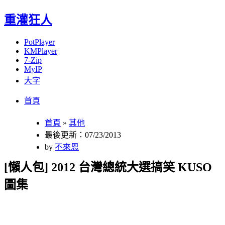
重灌狂人
PotPlayer
KMPlayer
7-Zip
MyIP
大字
Menu
Skip
首頁
to
content
首頁
»
其他
最後更新：07/23/2013
by
不來恩
[懶人包] 2012 台灣總統大選搞笑 KUSO
圖集