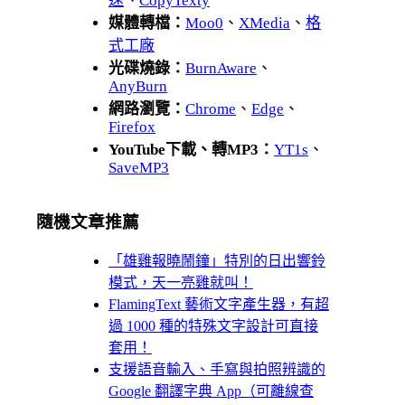
速
、
CopyTexty
媒體轉檔：
Moo0
、
XMedia
、
格
式工廠
光碟燒錄：
BurnAware
、
AnyBurn
網路瀏覽：
Chrome
、
Edge
、
Firefox
YouTube下載、轉MP3：
YT1s
、
SaveMP3
隨機文章推薦
「雄雞報曉鬧鐘」特別的日出響鈴
模式，天一亮雞就叫！
FlamingText 藝術文字產生器，有超
過 1000 種的特殊文字設計可直接
套用！
支援語音輸入、手寫與拍照辨識的
Google 翻譯字典 App（可離線查