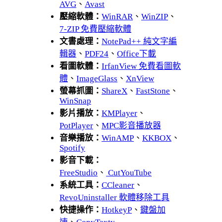
AVG
、
Avast
壓縮軟體：
WinRAR
、
WinZIP
、
7-ZIP 免費壓縮軟體
文書處理：
NotePad++ 純文字編
輯器
、
PDF24
、
Office下載
看圖軟體：
IrfanView 免費看圖軟
體
、
ImageGlass
、
XnView
螢幕抓圖：
ShareX
、
FastStone
、
WinSnap
影片播放：
KMPlayer
、
PotPlayer
、
MPC影音播放器
音樂播放：
WinAMP
、
KKBOX
、
Spotify
影音下載：
FreeStudio
、
CutYouTube
系統工具：
CCleaner
、
RevoUninstaller 軟體移除工具
快捷操作：
HotkeyP
、
鍵盤加