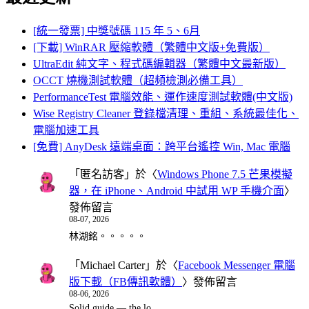
[統一發票] 中獎號碼 115 年 5、6月
[下載] WinRAR 壓縮軟體（繁體中文版+免費版）
UltraEdit 純文字、程式碼編輯器（繁體中文最新版）
OCCT 燒機測試軟體（超頻檢測必備工具）
PerformanceTest 電腦效能、運作速度測試軟體(中文版)
Wise Registry Cleaner 登錄檔清理、重組、系統最佳化、
電腦加速工具
[免費] AnyDesk 遠端桌面：跨平台遙控 Win, Mac 電腦
「
匿名訪客
」於〈
Windows Phone 7.5 芒果模擬
器，在 iPhone、Android 中試用 WP 手機介面
〉
發佈留言
08-07, 2026
林湖銘。。。。。
「
Michael Carter
」於〈
Facebook Messenger 電腦
版下載（FB傳訊軟體）
〉發佈留言
08-06, 2026
Solid guide — the lo…