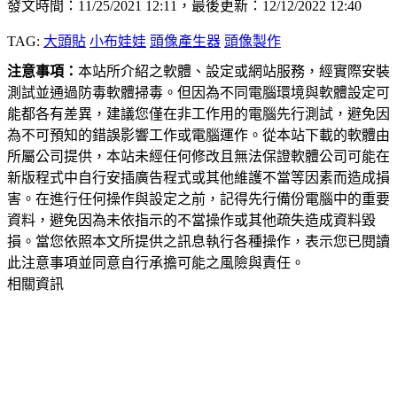
發文時間：11/25/2021 12:11，最後更新：12/12/2022 12:40
TAG:
大頭貼
小布娃娃
頭像產生器
頭像製作
注意事項：
本站所介紹之軟體、設定或網站服務，經實際安裝
測試並通過防毒軟體掃毒。但因為不同電腦環境與軟體設定可
能都各有差異，建議您僅在非工作用的電腦先行測試，避免因
為不可預知的錯誤影響工作或電腦運作。從本站下載的軟體由
所屬公司提供，本站未經任何修改且無法保證軟體公司可能在
新版程式中自行安插廣告程式或其他維護不當等因素而造成損
害。在進行任何操作與設定之前，記得先行備份電腦中的重要
資料，避免因為未依指示的不當操作或其他疏失造成資料毀
損。當您依照本文所提供之訊息執行各種操作，表示您已閱讀
此注意事項並同意自行承擔可能之風險與責任。
相關資訊