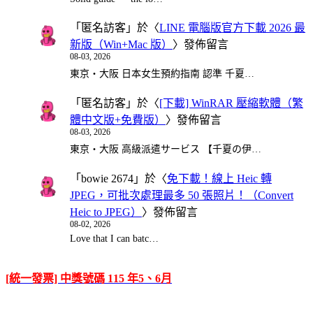
「
匿名訪客
」於〈
LINE 電腦版官方下載 2026 最
新版（Win+Mac 版）
〉發佈留言
08-03, 2026
東京・大阪 日本女生預約指南 認準 千夏…
「
匿名訪客
」於〈
[下載] WinRAR 壓縮軟體（繁
體中文版+免費版）
〉發佈留言
08-03, 2026
東京・大阪 高級派遣サービス 【千夏の伊…
「
bowie 2674
」於〈
免下載！線上 Heic 轉
JPEG，可批次處理最多 50 張照片！（Convert
Heic to JPEG）
〉發佈留言
08-02, 2026
Love that I can batc…
[統一發票] 中獎號碼 115 年5、6月