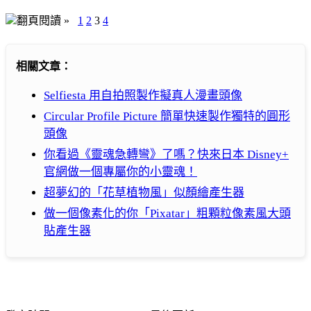
翻頁閱讀 »
1
2
3
4
相關文章：
Selfiesta 用自拍照製作擬真人漫畫頭像
Circular Profile Picture 簡單快速製作獨特的圓形
頭像
你看過《靈魂急轉彎》了嗎？快來日本 Disney+
官網做一個專屬你的小靈魂！
超夢幻的「花草植物風」似顏繪產生器
做一個像素化的你「Pixatar」粗顆粒像素風大頭
貼產生器