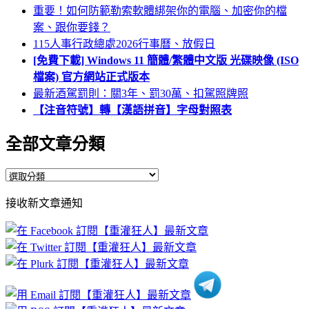
重要！如何防範勒索軟體綁架你的電腦、加密你的檔
案、跟你要錢？
115人事行政總處2026行事曆、放假日
[免費下載] Windows 11 簡體/繁體中文版 光碟映像 (ISO
檔案) 官方網站正式版本
最新酒駕罰則：關3年、罰30萬、扣駕照牌照
【注音符號】轉【漢語拼音】字母對照表
全部文章分類
全
部
接收新文章通知
文
章
分
類