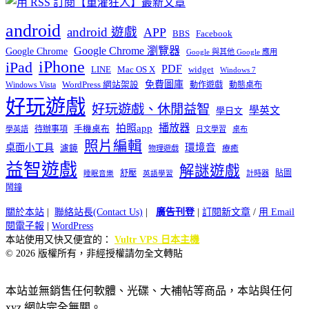
android
android 遊戲
APP
BBS
Facebook
Google Chrome 瀏覽器
Google Chrome
Google 與其他 Google 應用
iPhone
iPad
PDF
widget
LINE
Mac OS X
Windows 7
免費圖庫
Windows Vista
WordPress 網站架設
動作遊戲
動態桌布
好玩遊戲
好玩遊戲、休閒益智
學英文
學日文
播放器
拍照app
待辦事項
手機桌布
學英語
日文學習
桌布
照片編輯
桌面小工具
環境音
濾鏡
療癒
物理遊戲
益智遊戲
解謎遊戲
舒壓
貼圖
計時器
睡眠音樂
英語學習
鬧鐘
關於本站
|
聯絡站長(Contact Us)
|
廣告刊登
|
訂閱新文章
/
用 Email
閱電子報
|
WordPress
本站使用又快又便宜的：
Vultr VPS 日本主機
© 2026 版權所有，非經授權請勿全文轉貼
本站並無銷售任何軟體、光碟、大補帖等商品，本站與任何
xyz 網站完全無關。