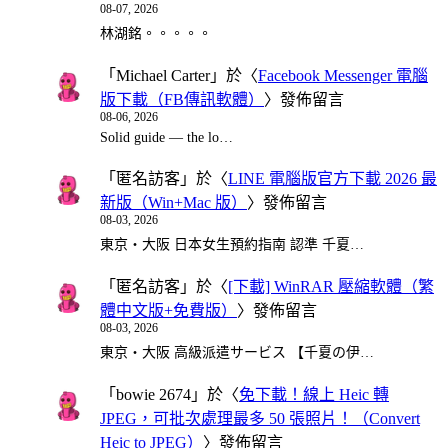
08-07, 2026
林湖銘。。。。。
「
Michael Carter
」於〈
Facebook Messenger 電腦
版下載（FB傳訊軟體）
〉發佈留言
08-06, 2026
Solid guide — the lo…
「
匿名訪客
」於〈
LINE 電腦版官方下載 2026 最
新版（Win+Mac 版）
〉發佈留言
08-03, 2026
東京・大阪 日本女生預約指南 認準 千夏…
「
匿名訪客
」於〈
[下載] WinRAR 壓縮軟體（繁
體中文版+免費版）
〉發佈留言
08-03, 2026
東京・大阪 高級派遣サービス 【千夏の伊…
「
bowie 2674
」於〈
免下載！線上 Heic 轉
JPEG，可批次處理最多 50 張照片！（Convert
Heic to JPEG）
〉發佈留言