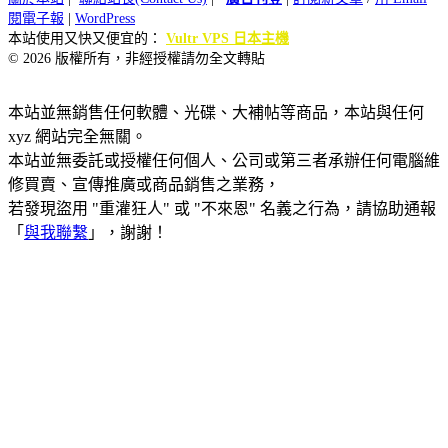
閱電子報
|
WordPress
本站使用又快又便宜的：
Vultr VPS 日本主機
© 2026 版權所有，非經授權請勿全文轉貼
本站並無銷售任何軟體、光碟、大補帖等商品，本站與任何
xyz 網站完全無關。
本站並無委託或授權任何個人、公司或第三者承辦任何電腦維
修買賣、宣傳推廣或商品銷售之業務，
若發現盜用 "重灌狂人" 或 "不來恩" 名義之行為，請協助通報
「
與我聯繫
」，謝謝！