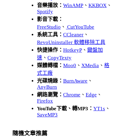
音樂播放：
WinAMP
、
KKBOX
、
Spotify
影音下載：
FreeStudio
、
CutYouTube
系統工具：
CCleaner
、
RevoUninstaller 軟體移除工具
快捷操作：
HotkeyP
、
鍵盤加
速
、
CopyTexty
媒體轉檔：
Moo0
、
XMedia
、
格
式工廠
光碟燒錄：
BurnAware
、
AnyBurn
網路瀏覽：
Chrome
、
Edge
、
Firefox
YouTube下載、轉MP3：
YT1s
、
SaveMP3
隨機文章推薦