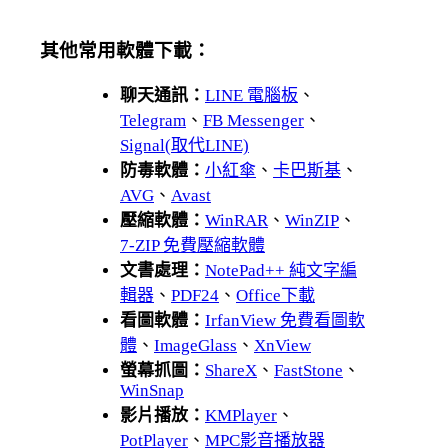
其他常用軟體下載：
聊天通訊：
LINE 電腦板
、
Telegram
、
FB Messenger
、
Signal(取代LINE)
防毒軟體：
小紅傘
、
卡巴斯基
、
AVG
、
Avast
壓縮軟體：
WinRAR
、
WinZIP
、
7-ZIP 免費壓縮軟體
文書處理：
NotePad++ 純文字編
輯器
、
PDF24
、
Office下載
看圖軟體：
IrfanView 免費看圖軟
體
、
ImageGlass
、
XnView
螢幕抓圖：
ShareX
、
FastStone
、
WinSnap
影片播放：
KMPlayer
、
PotPlayer
、
MPC影音播放器