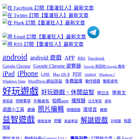
章
分
類
android
android 遊戲
APP
BBS
Facebook
Google Chrome 瀏覽器
Google Chrome
Google 與其他 Google 應用
iPhone
iPad
PDF
widget
LINE
Mac OS X
Windows 7
免費圖庫
Windows Vista
WordPress 網站架設
動作遊戲
動態桌布
好玩遊戲
好玩遊戲、休閒益智
學英文
學日文
播放器
拍照app
待辦事項
手機桌布
學英語
日文學習
桌布
照片編輯
桌面小工具
環境音
濾鏡
療癒
物理遊戲
益智遊戲
解謎遊戲
舒壓
貼圖
計時器
睡眠音樂
英語學習
鬧鐘
關於本站
|
聯絡站長(Contact Us)
|
廣告刊登
|
訂閱新文章
/
用 Email