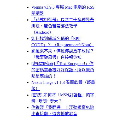
Vienna v3.9.3 專屬 Mac 電腦的 RSS
閱讀器
「花式綁鞋帶」包含二十多種鞋帶
綁法、雙色鞋帶綁法教學
（Android）
如何找到網域名稱的「EPP
CODE」？ （Registermore/eNom）
颱風來不來，停班停課放不放假？
「我要颱風假」直接報你知
[密碼加密器]「Text Encryptor!」你
的密碼需要被好好保護，所以麻煩
點是應該的！
Nexus Image v1.1.3 看圖軟體（輕量
級）
[密技] 如何將「MSN對話框」的字
體 "瞬間" 變大？
你複製「我翻譯」！浮動視窗免跳
出直接翻，還會播放發音