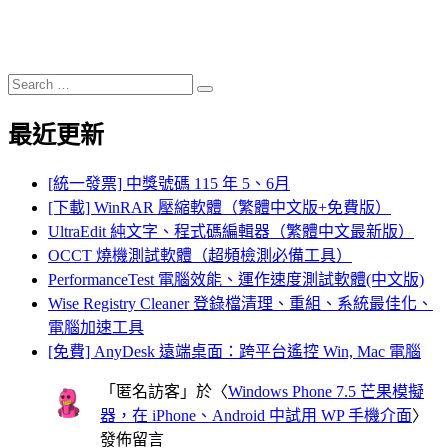
Search
Search
for:
最近更新
[統一發票] 中獎號碼 115 年 5、6月
[下載] WinRAR 壓縮軟體（繁體中文版+免費版）
UltraEdit 純文字、程式碼編輯器（繁體中文最新版）
OCCT 燒機測試軟體（超頻檢測必備工具）
PerformanceTest 電腦效能、運作速度測試軟體(中文版)
Wise Registry Cleaner 登錄檔清理、重組、系統最佳化、
電腦加速工具
[免費] AnyDesk 遠端桌面：跨平台遙控 Win, Mac 電腦
「
匿名訪客
」於〈
Windows Phone 7.5 芒果模擬
器，在 iPhone、Android 中試用 WP 手機介面
〉
發佈留言