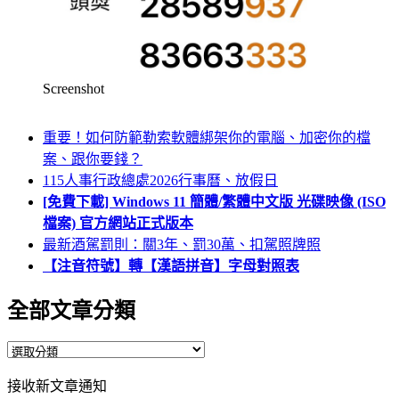
Screenshot
重要！如何防範勒索軟體綁架你的電腦、加密你的檔
案、跟你要錢？
115人事行政總處2026行事曆、放假日
[免費下載] Windows 11 簡體/繁體中文版 光碟映像 (ISO
檔案) 官方網站正式版本
最新酒駕罰則：關3年、罰30萬、扣駕照牌照
【注音符號】轉【漢語拼音】字母對照表
全部文章分類
全
部
接收新文章通知
文