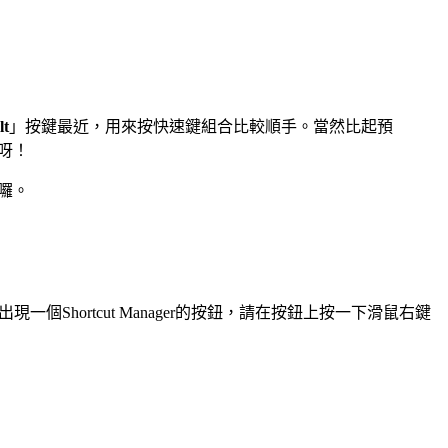
lt
」按鍵最近，用來按快速鍵組合比較順手。當然比起預
呀！
來囉。
Shortcut Manager的按鈕，請在按鈕上按一下滑鼠右鍵