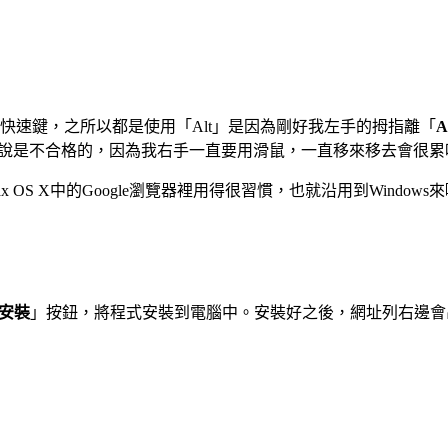
快速鍵，之所以都是使用「Alt」是因為剛好我左手的拇指離「
A
我來說是不合格的，因為我右手一直要用滑鼠，一直移來移去會很累
OS X中的Google瀏覽器裡用得很習慣，也就沿用到Windows
安裝
」按鈕，將程式安裝到電腦中。安裝好之後，網址列右邊會出現一個