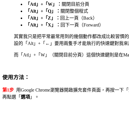
「Atl」+「W」：
關閉目前分頁
「Alt」+「Q」：
關閉整個程式
「Alt」+「Z」：
回上一頁（Back）
「Alt」+「X」：
回下一頁（Forward）
其實我只是把平常最常用到的幾個動作都改成比較習慣的
設的「Alt」+「←」要用兩隻手才能執行的快速鍵對
而「Atl」+「W」（關閉目前分頁）這個快速鍵則是在Max 
使用方法：
第1步
用Google Chrome瀏覽器開啟擴充套件頁面，再按一下「
再點選「
選項
」。