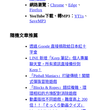
網路瀏覽：
Chrome
、
Edge
、
Firefox
YouTube下載、轉MP3：
YT1s
、
SaveMP3
隨機文章推薦
透過 Google 直接捐款給日本紅十
字會
LINE 新增「Keep 筆記」個人專屬
聊天室，所有資訊直接備份到
Keep！
「Pinball Maniacs」打破傳統！闖關
式彈珠冒險遊戲
「Blocks & Ropes」錯綜複雜、環
環相扣的方塊配對消除遊戲
動畫版找不同遊戲，難度高上 200
倍！！「そっくり動画クイズ」