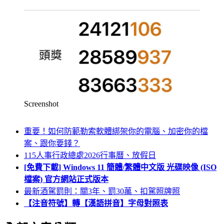
Screenshot
重要！如何防範勒索軟體綁架你的電腦、加密你的檔
案、跟你要錢？
115人事行政總處2026行事曆、放假日
[免費下載] Windows 11 簡體/繁體中文版 光碟映像 (ISO
檔案) 官方網站正式版本
最新酒駕罰則：關3年、罰30萬、扣駕照牌照
【注音符號】轉【漢語拼音】字母對照表