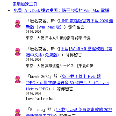
電腦加速工具
[免費] AnyDesk 遠端桌面：跨平台遙控 Win, Mac 電腦
「
匿名訪客
」於〈
LINE 電腦版官方下載 2026 最
新版（Win+Mac 版）
〉發佈留言
08-03, 2026
東京・大阪 日本女生預約指南 認準 千夏…
「
匿名訪客
」於〈
[下載] WinRAR 壓縮軟體（繁
體中文版+免費版）
〉發佈留言
08-03, 2026
東京・大阪 高級派遣サービス 【千夏の伊…
「
bowie 2674
」於〈
免下載！線上 Heic 轉
JPEG，可批次處理最多 50 張照片！（Convert
Heic to JPEG）
〉發佈留言
08-02, 2026
Love that I can batc…
「
Sumana
」於〈
[下載] avast! 免費防毒軟體 2025
最新繁體中文版
〉發佈留言