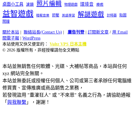
照片編輯
桌面小工具
環境音
濾鏡
療癒
物理遊戲
益智遊戲
解謎遊戲
舒壓
貼圖
計時器
睡眠音樂
英語學習
鬧鐘
關於本站
|
聯絡站長(Contact Us)
|
廣告刊登
|
訂閱新文章
/
用 Email
閱電子報
|
WordPress
本站使用又快又便宜的：
Vultr VPS 日本主機
© 2026 版權所有，非經授權請勿全文轉貼
本站並無銷售任何軟體、光碟、大補帖等商品，本站與任何
xyz 網站完全無關。
本站並無委託或授權任何個人、公司或第三者承辦任何電腦維
修買賣、宣傳推廣或商品銷售之業務，
若發現盜用 "重灌狂人" 或 "不來恩" 名義之行為，請協助通報
「
與我聯繫
」，謝謝！