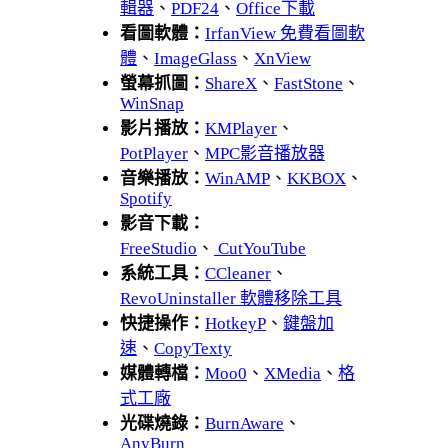
輯器
、
PDF24
、
Office下載
看圖軟體：
IrfanView 免費看圖軟
體
、
ImageGlass
、
XnView
螢幕抓圖：
ShareX
、
FastStone
、
WinSnap
影片播放：
KMPlayer
、
PotPlayer
、
MPC影音播放器
音樂播放：
WinAMP
、
KKBOX
、
Spotify
影音下載：
FreeStudio
、
CutYouTube
系統工具：
CCleaner
、
RevoUninstaller 軟體移除工具
快捷操作：
HotkeyP
、
鍵盤加
速
、
CopyTexty
媒體轉檔：
Moo0
、
XMedia
、
格
式工廠
光碟燒錄：
BurnAware
、
AnyBurn