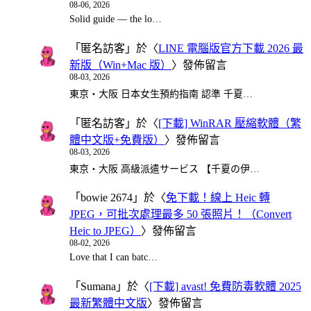
08-06, 2026
Solid guide — the lo…
「
匿名訪客
」於〈
LINE 電腦版官方下載 2026 最
新版（Win+Mac 版）
〉發佈留言
08-03, 2026
東京・大阪 日本女生預約指南 認準 千夏…
「
匿名訪客
」於〈
[下載] WinRAR 壓縮軟體（繁
體中文版+免費版）
〉發佈留言
08-03, 2026
東京・大阪 高級派遣サービス 【千夏の伊…
「
bowie 2674
」於〈
免下載！線上 Heic 轉
JPEG，可批次處理最多 50 張照片！（Convert
Heic to JPEG）
〉發佈留言
08-02, 2026
Love that I can batc…
「
Sumana
」於〈
[下載] avast! 免費防毒軟體 2025
最新繁體中文版
〉發佈留言