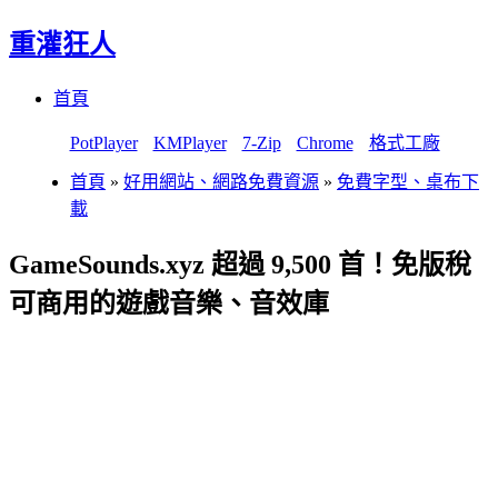
重灌狂人
Menu
Skip
首頁
to
content
PotPlayer
KMPlayer
7-Zip
Chrome
格式工廠
首頁
»
好用網站、網路免費資源
»
免費字型、桌布下
載
GameSounds.xyz 超過 9,500 首！免版稅
可商用的遊戲音樂、音效庫