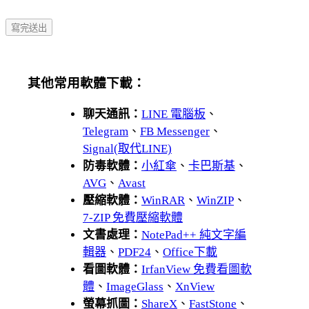
其他常用軟體下載：
聊天通訊：
LINE 電腦板
、
Telegram
、
FB Messenger
、
Signal(取代LINE)
防毒軟體：
小紅傘
、
卡巴斯基
、
AVG
、
Avast
壓縮軟體：
WinRAR
、
WinZIP
、
7-ZIP 免費壓縮軟體
文書處理：
NotePad++ 純文字編
輯器
、
PDF24
、
Office下載
看圖軟體：
IrfanView 免費看圖軟
體
、
ImageGlass
、
XnView
螢幕抓圖：
ShareX
、
FastStone
、