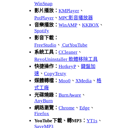
WinSnap
影片播放：
KMPlayer
、
PotPlayer
、
MPC影音播放器
音樂播放：
WinAMP
、
KKBOX
、
Spotify
影音下載：
FreeStudio
、
CutYouTube
系統工具：
CCleaner
、
RevoUninstaller 軟體移除工具
快捷操作：
HotkeyP
、
鍵盤加
速
、
CopyTexty
媒體轉檔：
Moo0
、
XMedia
、
格
式工廠
光碟燒錄：
BurnAware
、
AnyBurn
網路瀏覽：
Chrome
、
Edge
、
Firefox
YouTube下載、轉MP3：
YT1s
、
SaveMP3