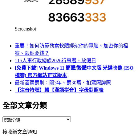
Screenshot
重要！如何防範勒索軟體綁架你的電腦、加密你的檔
案、跟你要錢？
115人事行政總處2026行事曆、放假日
[免費下載] Windows 11 簡體/繁體中文版 光碟映像 (ISO
檔案) 官方網站正式版本
最新酒駕罰則：關3年、罰30萬、扣駕照牌照
【注音符號】轉【漢語拼音】字母對照表
全部文章分類
全
部
接收新文章通知
文