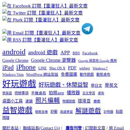
章
分
類
android
android 遊戲
APP
BBS
Facebook
Google Chrome 瀏覽器
Google Chrome
Google 與其他 Google 應用
iPhone
iPad
PDF
widget
LINE
Mac OS X
Windows 7
免費圖庫
Windows Vista
WordPress 網站架設
動作遊戲
動態桌布
好玩遊戲
好玩遊戲、休閒益智
學英文
學日文
播放器
拍照app
待辦事項
手機桌布
學英語
日文學習
桌布
照片編輯
桌面小工具
環境音
濾鏡
療癒
物理遊戲
益智遊戲
解謎遊戲
舒壓
貼圖
計時器
睡眠音樂
英語學習
鬧鐘
關於本站
|
聯絡站長(Contact Us)
|
廣告刊登
|
訂閱新文章
/
用 Email