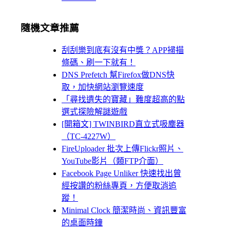
隨機文章推薦
刮刮樂到底有沒有中獎？APP掃描
條碼、刷一下就有！
DNS Prefetch 幫Firefox做DNS快
取，加快網站瀏覽速度
「尋找遺失的寶藏」難度超高的點
選式探險解謎遊戲
[開箱文] TWINBIRD直立式吸塵器
（TC-4227W）
FireUploader 批次上傳Flickr照片、
YouTube影片（類FTP介面）
Facebook Page Unliker 快速找出曾
經按讚的粉絲專頁，方便取消追
蹤！
Minimal Clock 簡潔時尚、資訊豐富
的桌面時鐘