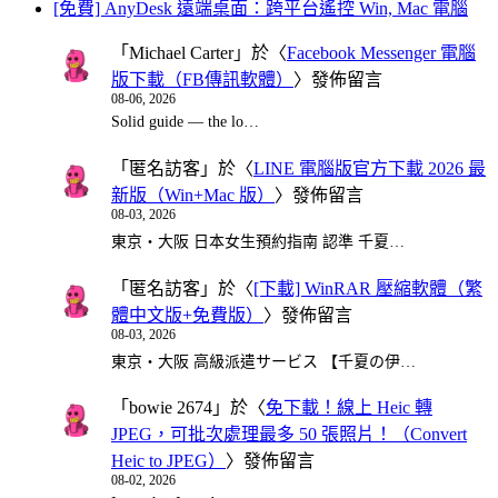
[免費] AnyDesk 遠端桌面：跨平台遙控 Win, Mac 電腦
「
Michael Carter
」於〈
Facebook Messenger 電腦
版下載（FB傳訊軟體）
〉發佈留言
08-06, 2026
Solid guide — the lo…
「
匿名訪客
」於〈
LINE 電腦版官方下載 2026 最
新版（Win+Mac 版）
〉發佈留言
08-03, 2026
東京・大阪 日本女生預約指南 認準 千夏…
「
匿名訪客
」於〈
[下載] WinRAR 壓縮軟體（繁
體中文版+免費版）
〉發佈留言
08-03, 2026
東京・大阪 高級派遣サービス 【千夏の伊…
「
bowie 2674
」於〈
免下載！線上 Heic 轉
JPEG，可批次處理最多 50 張照片！（Convert
Heic to JPEG）
〉發佈留言
08-02, 2026