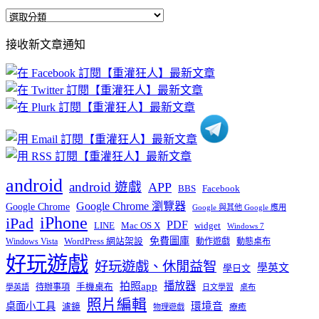
全
部
接收新文章通知
文
章
分
類
android
android 遊戲
APP
BBS
Facebook
Google Chrome 瀏覽器
Google Chrome
Google 與其他 Google 應用
iPhone
iPad
PDF
widget
LINE
Mac OS X
Windows 7
免費圖庫
Windows Vista
WordPress 網站架設
動作遊戲
動態桌布
好玩遊戲
好玩遊戲、休閒益智
學英文
學日文
播放器
拍照app
待辦事項
手機桌布
學英語
日文學習
桌布
照片編輯
桌面小工具
環境音
濾鏡
療癒
物理遊戲