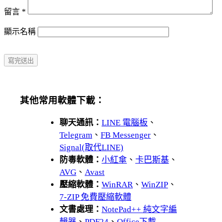
留言
*
顯示名稱
其他常用軟體下載：
聊天通訊：
LINE 電腦板
、
Telegram
、
FB Messenger
、
Signal(取代LINE)
防毒軟體：
小紅傘
、
卡巴斯基
、
AVG
、
Avast
壓縮軟體：
WinRAR
、
WinZIP
、
7-ZIP 免費壓縮軟體
文書處理：
NotePad++ 純文字編
輯器
、
PDF24
、
Office下載