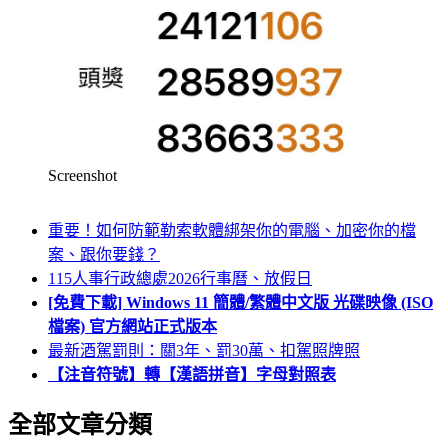
Screenshot
重要！如何防範勒索軟體綁架你的電腦、加密你的檔
案、跟你要錢？
115人事行政總處2026行事曆、放假日
[免費下載] Windows 11 簡體/繁體中文版 光碟映像 (ISO
檔案) 官方網站正式版本
最新酒駕罰則：關3年、罰30萬、扣駕照牌照
【注音符號】轉【漢語拼音】字母對照表
全部文章分類