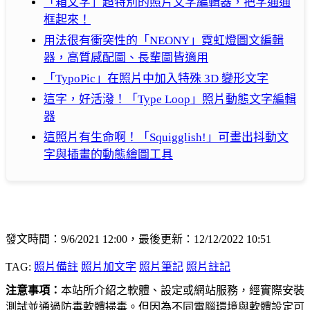
「箱文字」超特別的照片文字編輯器，把字通通
框起來！
用法很有衝突性的「NEONY」霓虹燈圖文編輯
器，高質感配圖、長輩圖皆適用
「TypoPic」在照片中加入特殊 3D 變形文字
這字，好活潑！「Type Loop」照片動態文字編輯
器
這照片有生命啊！「Squigglish!」可畫出抖動文
字與插畫的動態繪圖工具
發文時間：9/6/2021 12:00，最後更新：12/12/2022 10:51
TAG:
照片備註
照片加文字
照片筆記
照片註記
注意事項：
本站所介紹之軟體、設定或網站服務，經實際安裝
測試並通過防毒軟體掃毒。但因為不同電腦環境與軟體設定可