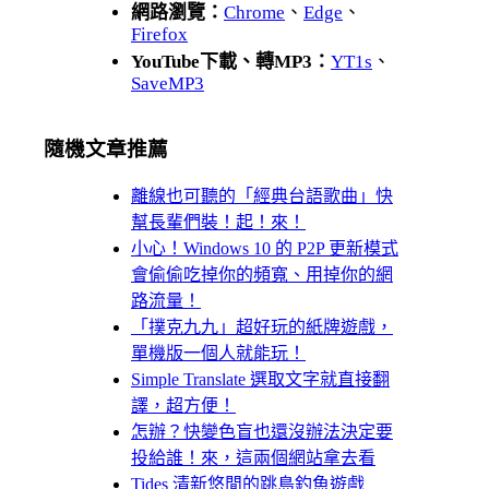
網路瀏覽：
Chrome
、
Edge
、
Firefox
YouTube下載、轉MP3：
YT1s
、
SaveMP3
隨機文章推薦
離線也可聽的「經典台語歌曲」快
幫長輩們裝！起！來！
小心！Windows 10 的 P2P 更新模式
會偷偷吃掉你的頻寬、用掉你的網
路流量！
「撲克九九」超好玩的紙牌遊戲，
單機版一個人就能玩！
Simple Translate 選取文字就直接翻
譯，超方便！
怎辦？快變色盲也還沒辦法決定要
投給誰！來，這兩個網站拿去看
Tides 清新悠閒的跳島釣魚遊戲