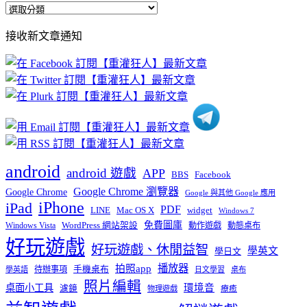
全
部
接收新文章通知
文
章
分
類
android
android 遊戲
APP
BBS
Facebook
Google Chrome 瀏覽器
Google Chrome
Google 與其他 Google 應用
iPhone
iPad
PDF
widget
LINE
Mac OS X
Windows 7
免費圖庫
Windows Vista
WordPress 網站架設
動作遊戲
動態桌布
好玩遊戲
好玩遊戲、休閒益智
學英文
學日文
播放器
拍照app
待辦事項
手機桌布
學英語
日文學習
桌布
照片編輯
桌面小工具
環境音
濾鏡
療癒
物理遊戲