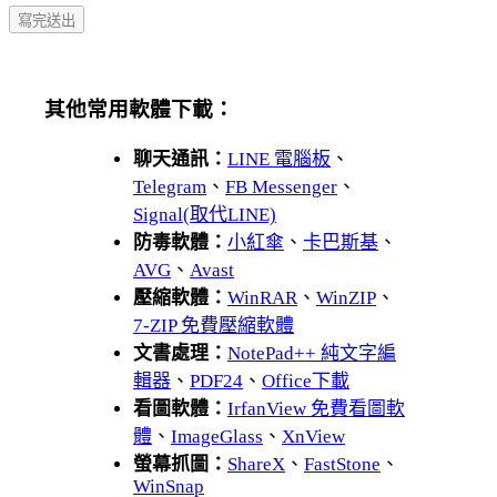
其他常用軟體下載：
聊天通訊：
LINE 電腦板
、
Telegram
、
FB Messenger
、
Signal(取代LINE)
防毒軟體：
小紅傘
、
卡巴斯基
、
AVG
、
Avast
壓縮軟體：
WinRAR
、
WinZIP
、
7-ZIP 免費壓縮軟體
文書處理：
NotePad++ 純文字編
輯器
、
PDF24
、
Office下載
看圖軟體：
IrfanView 免費看圖軟
體
、
ImageGlass
、
XnView
螢幕抓圖：
ShareX
、
FastStone
、
WinSnap