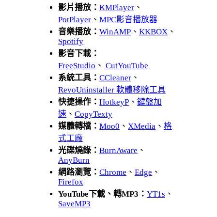
影片播放：
KMPlayer
、
PotPlayer
、
MPC影音播放器
音樂播放：
WinAMP
、
KKBOX
、
Spotify
影音下載：
FreeStudio
、
CutYouTube
系統工具：
CCleaner
、
RevoUninstaller 軟體移除工具
快捷操作：
HotkeyP
、
鍵盤加
速
、
CopyTexty
媒體轉檔：
Moo0
、
XMedia
、
格
式工廠
光碟燒錄：
BurnAware
、
AnyBurn
網路瀏覽：
Chrome
、
Edge
、
Firefox
YouTube下載、轉MP3：
YT1s
、
SaveMP3