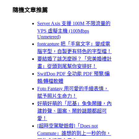
隨機文章推薦
Server Axis 支援 100M 不限流量的
VPS 虛擬主機 (100Mbps
Unmetered)
fontcapture 把「手寫文字」變成電
腦字型，自製更有特色的字型檔！
要結婚了該怎麼辦？「完美婚禮計
畫」從頭到尾幫你安排好！
SwifDoo PDF 全功能 PDF 預覽/編
輯/轉檔軟體
Foto Fantasy 用可愛的手繪表情，
賦予照片生命力！
好萌好萌的「尼基」兔兔鬧鐘，內
建鈴聲、圖案、鬧鈴謎題都超可
愛！
[超時空駕駛遊戲]「Does not
Commute」誰想的到上一秒的你，