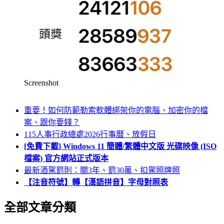
Screenshot
重要！如何防範勒索軟體綁架你的電腦、加密你的檔
案、跟你要錢？
115人事行政總處2026行事曆、放假日
[免費下載] Windows 11 簡體/繁體中文版 光碟映像 (ISO
檔案) 官方網站正式版本
最新酒駕罰則：關3年、罰30萬、扣駕照牌照
【注音符號】轉【漢語拼音】字母對照表
全部文章分類