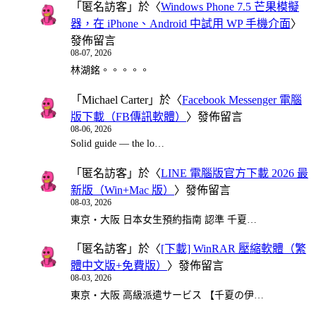
「
匿名訪客
」於〈
Windows Phone 7.5 芒果模擬
器，在 iPhone、Android 中試用 WP 手機介面
〉
發佈留言
08-07, 2026
林湖銘。。。。。
「
Michael Carter
」於〈
Facebook Messenger 電腦
版下載（FB傳訊軟體）
〉發佈留言
08-06, 2026
Solid guide — the lo…
「
匿名訪客
」於〈
LINE 電腦版官方下載 2026 最
新版（Win+Mac 版）
〉發佈留言
08-03, 2026
東京・大阪 日本女生預約指南 認準 千夏…
「
匿名訪客
」於〈
[下載] WinRAR 壓縮軟體（繁
體中文版+免費版）
〉發佈留言
08-03, 2026
東京・大阪 高級派遣サービス 【千夏の伊…