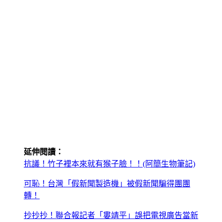
延伸閱讀：
抗議！竹子裡本來就有猴子臉！！(阿簡生物筆記)
可恥！台灣「假新聞製造機」被假新聞騙得團團
轉！
抄抄抄！聯合報記者「婁靖平」誤把電視廣告當新