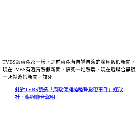
TVBS跟東森都一樣，之前東森有自導自演的腳尾飯假新聞，
現在TVBS有瀝青鴨假新聞，搞死一堆鴨農，現在還聯合黑道
一起製造假新聞，該死！
針對TVBS製造「周政保擁槍嗆聲影帶事件」媒改
社、媒觀聯合聲明