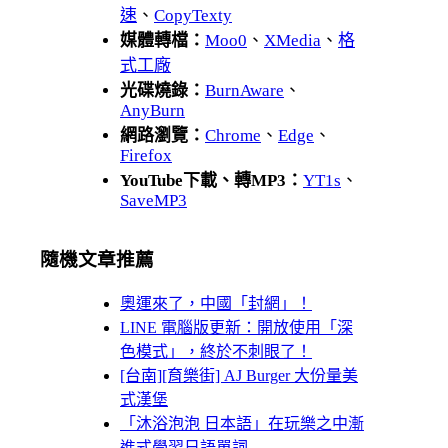
速
、
CopyTexty
媒體轉檔：
Moo0
、
XMedia
、
格
式工廠
光碟燒錄：
BurnAware
、
AnyBurn
網路瀏覽：
Chrome
、
Edge
、
Firefox
YouTube下載、轉MP3：
YT1s
、
SaveMP3
隨機文章推薦
奧運來了，中國「封網」！
LINE 電腦版更新：開放使用「深
色模式」，終於不刺眼了！
[台南][育樂街] AJ Burger 大份量美
式漢堡
「沐浴泡泡 日本語」在玩樂之中漸
進式學習日語單詞