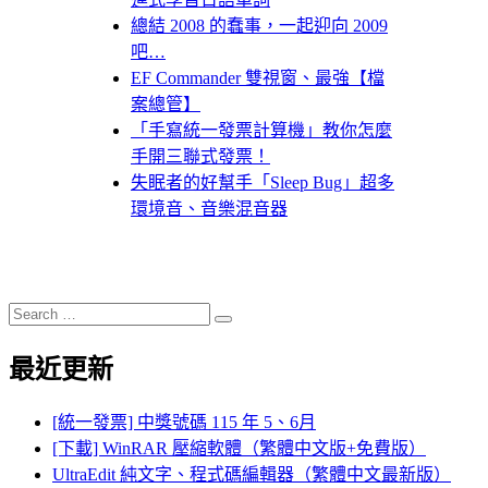
總結 2008 的蠢事，一起迎向 2009
吧…
EF Commander 雙視窗、最強【檔
案總管】
「手寫統一發票計算機」教你怎麼
手開三聯式發票！
失眠者的好幫手「Sleep Bug」超多
環境音、音樂混音器
Search
Search
for:
最近更新
[統一發票] 中獎號碼 115 年 5、6月
[下載] WinRAR 壓縮軟體（繁體中文版+免費版）
UltraEdit 純文字、程式碼編輯器（繁體中文最新版）