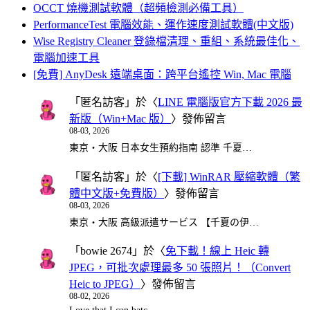
OCCT 燒機測試軟體（超頻檢測必備工具）
PerformanceTest 電腦效能、運作速度測試軟體(中文版)
Wise Registry Cleaner 登錄檔清理、重組、系統最佳化、
電腦加速工具
[免費] AnyDesk 遠端桌面：跨平台遙控 Win, Mac 電腦
「
匿名訪客
」於〈
LINE 電腦版官方下載 2026 最
新版（Win+Mac 版）
〉發佈留言
08-03, 2026
東京・大阪 日本女生預約指南 認準 千夏…
「
匿名訪客
」於〈
[下載] WinRAR 壓縮軟體（繁
體中文版+免費版）
〉發佈留言
08-03, 2026
東京・大阪 高級派遣サービス 【千夏の伊…
「
bowie 2674
」於〈
免下載！線上 Heic 轉
JPEG，可批次處理最多 50 張照片！（Convert
Heic to JPEG）
〉發佈留言
08-02, 2026