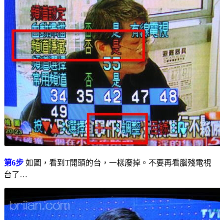
第6步
如圖，看到T開頭的台，一樣廢掉。不要再看腦殘電視
台了…