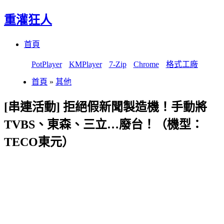
重灌狂人
Menu
Skip
首頁
to
content
PotPlayer
KMPlayer
7-Zip
Chrome
格式工廠
首頁
»
其他
[串連活動] 拒絕假新聞製造機！手動將
TVBS、東森、三立…廢台！（機型：
TECO東元）