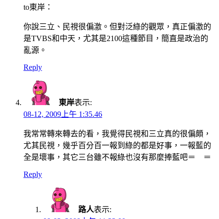
to東岸：
你說三立、民視很偏激。但對泛綠的觀眾，真正偏激的
是TVBS和中天，尤其是2100這種節目，簡直是政治的
亂源。
Reply
東岸
表示:
08-12, 2009上午 1:35.46
我常常轉來轉去的看，我覺得民視和三立真的很偏頗，
尤其民視，幾乎百分百一報到綠的都是好事，一報藍的
全是壞事，其它三台雖不報綠也沒有那麼捧藍吧＝ ＝
Reply
路人
表示: