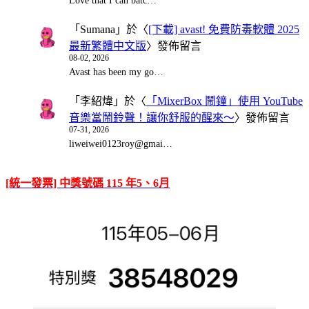
Love that I can batc…
「
Sumana
」於〈
[下載] avast! 免費防毒軟體 2025
最新繁體中文版
〉發佈留言
08-02, 2026
Avast has been my go…
「
李紹煒
」於〈
「MixerBox 鬧鐘」使用 YouTube
音樂當鬧鈴聲！讓你舒服的醒來～
〉發佈留言
07-31, 2026
liweiwei0123roy@gmai…
[統一發票] 中獎號碼 115 年5、6月