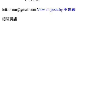
briiancom@gmail.com
View all posts by 不來恩
相關資訊