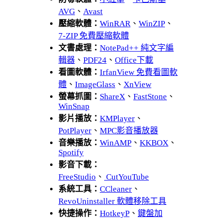
AVG
、
Avast
壓縮軟體：
WinRAR
、
WinZIP
、
7-ZIP 免費壓縮軟體
文書處理：
NotePad++ 純文字編
輯器
、
PDF24
、
Office下載
看圖軟體：
IrfanView 免費看圖軟
體
、
ImageGlass
、
XnView
螢幕抓圖：
ShareX
、
FastStone
、
WinSnap
影片播放：
KMPlayer
、
PotPlayer
、
MPC影音播放器
音樂播放：
WinAMP
、
KKBOX
、
Spotify
影音下載：
FreeStudio
、
CutYouTube
系統工具：
CCleaner
、
RevoUninstaller 軟體移除工具
快捷操作：
HotkeyP
、
鍵盤加