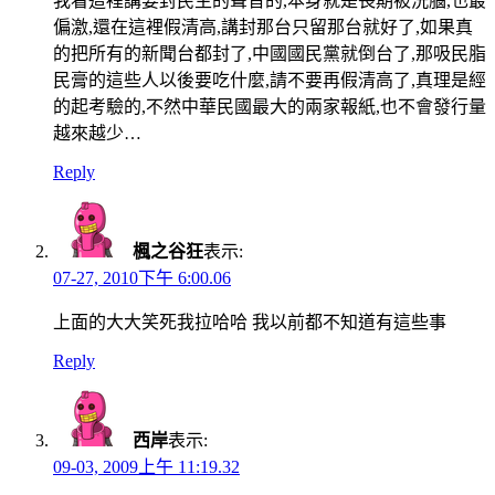
我看這裡講要封民主的聲音的,本身就是長期被洗腦,也最
偏激,還在這裡假清高,講封那台只留那台就好了,如果真
的把所有的新聞台都封了,中國國民黨就倒台了,那吸民脂
民膏的這些人以後要吃什麼,請不要再假清高了,真理是經
的起考驗的,不然中華民國最大的兩家報紙,也不會發行量
越來越少…
Reply
楓之谷狂
表示:
07-27, 2010下午 6:00.06
上面的大大笑死我拉哈哈 我以前都不知道有這些事
Reply
西岸
表示:
09-03, 2009上午 11:19.32