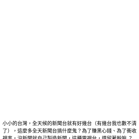
小小的台灣，全天候的新聞台就有好幾台（有幾台我也數不清
了），這麼多全天新聞台搞什麼鬼？為了賺黑心錢、為了衝收
視率，沒新聞就自己製造新聞，這種電視台，還留著幹嘛 ？