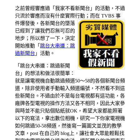
之前曾經響應過「我家不看新聞台」的活動，不過
只流於響應而沒有什麼實際行動；而在 TVBS 事
件爆發後，各新聞台的墮落
已經到了讓我們忍無可忍的
地步；所以想了一下，決定
開始推動「
跳台大串連：跳
過新聞台
」活動。
「跳台大串連：跳過新聞
台」的想法和做法很簡單：
就是讓電視機自動跳過頻道50～58的各個新聞台頻
道，除非使用者手動輸入頻道編號，不然看不到這
些新聞台。不過由於不是每台電視都有這功能，各
廠牌各型電視的操作方法又各不相同，因此大家參
與時並不能只貼個貼紙就OK，希望大家都能照著
以下的寫法，拿出數位相機，研究一下你家電視機
如何跳過50-58頻道，然後寫一篇圖文並茂的教學
文章，post 在自己的 blog上，讓社會大眾能輕鬆找