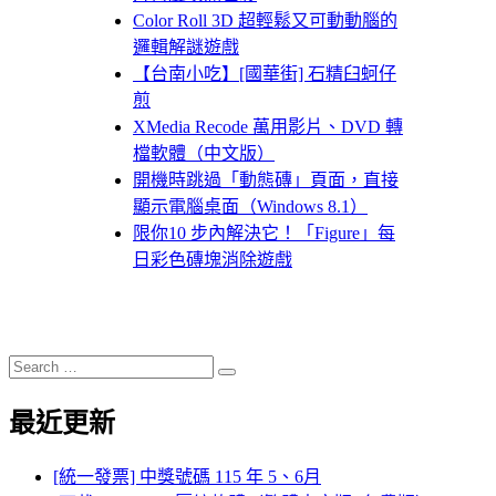
Color Roll 3D 超輕鬆又可動動腦的
邏輯解謎遊戲
【台南小吃】[國華街] 石精臼蚵仔
煎
XMedia Recode 萬用影片、DVD 轉
檔軟體（中文版）
開機時跳過「動態磚」頁面，直接
顯示電腦桌面（Windows 8.1）
限你10 步內解決它！「Figure」每
日彩色磚塊消除遊戲
Search
Search
for:
最近更新
[統一發票] 中獎號碼 115 年 5、6月