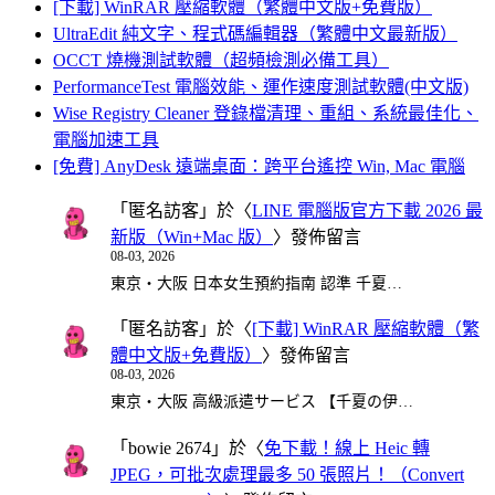
[下載] WinRAR 壓縮軟體（繁體中文版+免費版）
UltraEdit 純文字、程式碼編輯器（繁體中文最新版）
OCCT 燒機測試軟體（超頻檢測必備工具）
PerformanceTest 電腦效能、運作速度測試軟體(中文版)
Wise Registry Cleaner 登錄檔清理、重組、系統最佳化、
電腦加速工具
[免費] AnyDesk 遠端桌面：跨平台遙控 Win, Mac 電腦
「
匿名訪客
」於〈
LINE 電腦版官方下載 2026 最
新版（Win+Mac 版）
〉發佈留言
08-03, 2026
東京・大阪 日本女生預約指南 認準 千夏…
「
匿名訪客
」於〈
[下載] WinRAR 壓縮軟體（繁
體中文版+免費版）
〉發佈留言
08-03, 2026
東京・大阪 高級派遣サービス 【千夏の伊…
「
bowie 2674
」於〈
免下載！線上 Heic 轉
JPEG，可批次處理最多 50 張照片！（Convert