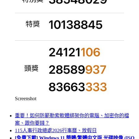
Screenshot
重要！如何防範勒索軟體綁架你的電腦、加密你的檔
案、跟你要錢？
115人事行政總處2026行事曆、放假日
[免費下載] Windows 11 簡體/繁體中文版 光碟映像 (ISO