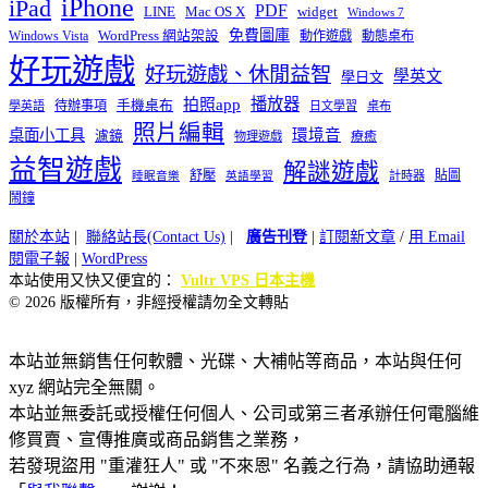
iPhone
iPad
PDF
widget
LINE
Mac OS X
Windows 7
免費圖庫
Windows Vista
WordPress 網站架設
動作遊戲
動態桌布
好玩遊戲
好玩遊戲、休閒益智
學英文
學日文
播放器
拍照app
待辦事項
手機桌布
學英語
日文學習
桌布
照片編輯
桌面小工具
環境音
濾鏡
療癒
物理遊戲
益智遊戲
解謎遊戲
舒壓
貼圖
計時器
睡眠音樂
英語學習
鬧鐘
關於本站
|
聯絡站長(Contact Us)
|
廣告刊登
|
訂閱新文章
/
用 Email
閱電子報
|
WordPress
本站使用又快又便宜的：
Vultr VPS 日本主機
© 2026 版權所有，非經授權請勿全文轉貼
本站並無銷售任何軟體、光碟、大補帖等商品，本站與任何
xyz 網站完全無關。
本站並無委託或授權任何個人、公司或第三者承辦任何電腦維
修買賣、宣傳推廣或商品銷售之業務，
若發現盜用 "重灌狂人" 或 "不來恩" 名義之行為，請協助通報