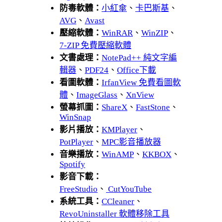
防毒軟體：
小紅傘
、
卡巴斯基
、
AVG
、
Avast
壓縮軟體：
WinRAR
、
WinZIP
、
7-ZIP 免費壓縮軟體
文書處理：
NotePad++ 純文字編
輯器
、
PDF24
、
Office下載
看圖軟體：
IrfanView 免費看圖軟
體
、
ImageGlass
、
XnView
螢幕抓圖：
ShareX
、
FastStone
、
WinSnap
影片播放：
KMPlayer
、
PotPlayer
、
MPC影音播放器
音樂播放：
WinAMP
、
KKBOX
、
Spotify
影音下載：
FreeStudio
、
CutYouTube
系統工具：
CCleaner
、
RevoUninstaller 軟體移除工具