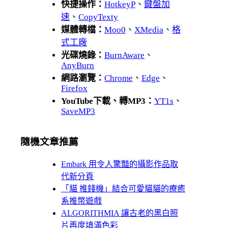
快捷操作：
HotkeyP
、
鍵盤加
速
、
CopyTexty
媒體轉檔：
Moo0
、
XMedia
、
格
式工廠
光碟燒錄：
BurnAware
、
AnyBurn
網路瀏覽：
Chrome
、
Edge
、
Firefox
YouTube下載、轉MP3：
YT1s
、
SaveMP3
隨機文章推薦
Embark 用令人驚豔的攝影作品取
代新分頁
「貓 推錢機」結合可愛貓貓的療癒
系推幣遊戲
ALGORITHMIA 讓古老的黑白照
片再度填滿色彩