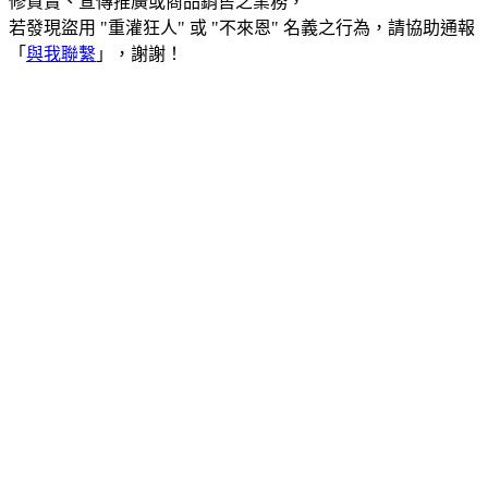
修買賣、宣傳推廣或商品銷售之業務，
若發現盜用 "重灌狂人" 或 "不來恩" 名義之行為，請協助通報
「
與我聯繫
」，謝謝！