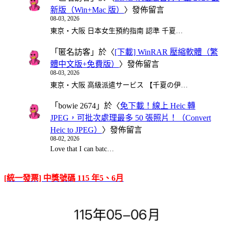
新版（Win+Mac 版）
〉發佈留言
08-03, 2026
東京・大阪 日本女生預約指南 認準 千夏…
「
匿名訪客
」於〈
[下載] WinRAR 壓縮軟體（繁
體中文版+免費版）
〉發佈留言
08-03, 2026
東京・大阪 高級派遣サービス 【千夏の伊…
「
bowie 2674
」於〈
免下載！線上 Heic 轉
JPEG，可批次處理最多 50 張照片！（Convert
Heic to JPEG）
〉發佈留言
08-02, 2026
Love that I can batc…
[統一發票] 中獎號碼 115 年5、6月