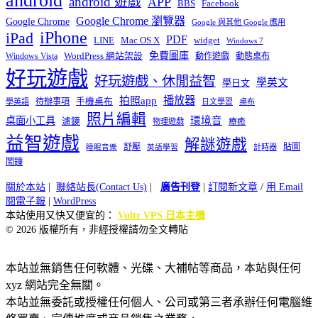
android
android 遊戲
APP
BBS
Facebook
Google Chrome 瀏覽器
Google Chrome
Google 與其他 Google 應用
iPhone
iPad
PDF
widget
LINE
Mac OS X
Windows 7
免費圖庫
Windows Vista
WordPress 網站架設
動作遊戲
動態桌布
好玩遊戲
好玩遊戲、休閒益智
學英文
學日文
播放器
拍照app
待辦事項
手機桌布
學英語
日文學習
桌布
照片編輯
桌面小工具
環境音
濾鏡
療癒
物理遊戲
益智遊戲
解謎遊戲
舒壓
貼圖
計時器
睡眠音樂
英語學習
鬧鐘
關於本站
|
聯絡站長(Contact Us)
|
廣告刊登
|
訂閱新文章
/
用 Email
閱電子報
|
WordPress
本站使用又快又便宜的：
Vultr VPS 日本主機
© 2026 版權所有，非經授權請勿全文轉貼
本站並無銷售任何軟體、光碟、大補帖等商品，本站與任何
xyz 網站完全無關。
本站並無委託或授權任何個人、公司或第三者承辦任何電腦維