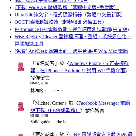
[統一發票] 中獎號碼 115 年 5、6月
[下載] WinRAR 壓縮軟體（繁體中文版+免費版）
UltraEdit 純文字、程式碼編輯器（繁體中文最新版）
OCCT 燒機測試軟體（超頻檢測必備工具）
PerformanceTest 電腦效能、運作速度測試軟體(中文版)
Wise Registry Cleaner 登錄檔清理、重組、系統最佳化、
電腦加速工具
[免費] AnyDesk 遠端桌面：跨平台遙控 Win, Mac 電腦
「
匿名訪客
」於〈
Windows Phone 7.5 芒果模擬
器，在 iPhone、Android 中試用 WP 手機介面
〉
發佈留言
08-07, 2026
林湖銘。。。。。
「
Michael Carter
」於〈
Facebook Messenger 電腦
版下載（FB傳訊軟體）
〉發佈留言
08-06, 2026
Solid guide — the lo…
「
匿名訪客
」於〈
LINE 電腦版官方下載 2026 最