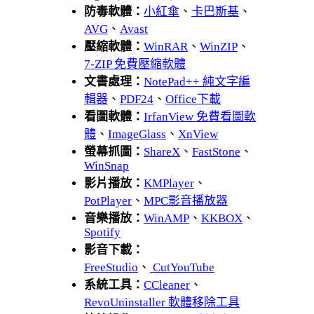
防毒軟體：
小紅傘
、
卡巴斯基
、
AVG
、
Avast
壓縮軟體：
WinRAR
、
WinZIP
、
7-ZIP 免費壓縮軟體
文書處理：
NotePad++ 純文字編
輯器
、
PDF24
、
Office下載
看圖軟體：
IrfanView 免費看圖軟
體
、
ImageGlass
、
XnView
螢幕抓圖：
ShareX
、
FastStone
、
WinSnap
影片播放：
KMPlayer
、
PotPlayer
、
MPC影音播放器
音樂播放：
WinAMP
、
KKBOX
、
Spotify
影音下載：
FreeStudio
、
CutYouTube
系統工具：
CCleaner
、
RevoUninstaller 軟體移除工具