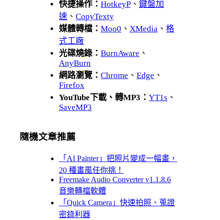
快捷操作：
HotkeyP
、
鍵盤加
速
、
CopyTexty
媒體轉檔：
Moo0
、
XMedia
、
格
式工廠
光碟燒錄：
BurnAware
、
AnyBurn
網路瀏覽：
Chrome
、
Edge
、
Firefox
YouTube下載、轉MP3：
YT1s
、
SaveMP3
隨機文章推薦
「AI Painter」把照片變成一幅畫，
20 種畫風任你挑！
Freemake Audio Converter v1.1.8.6
音樂轉檔軟體
「Quick Camera」快速拍照、蒐證
密錄利器