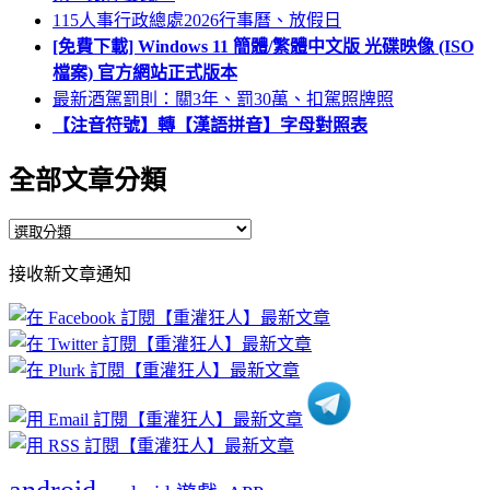
115人事行政總處2026行事曆、放假日
[免費下載] Windows 11 簡體/繁體中文版 光碟映像 (ISO
檔案) 官方網站正式版本
最新酒駕罰則：關3年、罰30萬、扣駕照牌照
【注音符號】轉【漢語拼音】字母對照表
全部文章分類
全
部
接收新文章通知
文
章
分
類