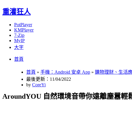
重灌狂人
PotPlayer
KMPlayer
7-Zip
MyIP
大字
Menu
Skip
首頁
to
content
首頁
»
手機：Android 安卓 App
»
購物理財、生活
最後更新：11/04/2022
by
CoreYi
AroundYOU 自然環境音帶你遠離塵囂輕