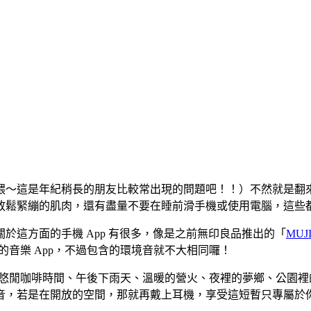
喂～這是年紀稍長的朋友比較常出現的問題吧！！）不然就是翻
放鬆緊繃的肌肉，還有盡量不要在睡前滑手機或使用電腦，這些
於這方面的手機 App 有很多，像是之前無印良品推出的「
MUJI 
似的音樂 App，不過包含的環境音就不大相同囉！
音樂，有悠閒咖啡時間、午後下雨天、溫暖的營火、夜裡的夢鄉、公
音，若是在開放的空間，那就再戴上耳機，享受這短暫只專屬於