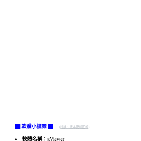
▇ 軟體小檔案 ▇
(錯誤、版本更新回報)
軟體名稱：
gViewer