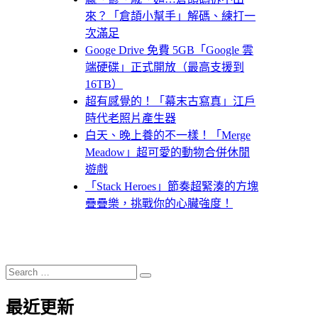
來？「倉頡小幫手」解碼、練打一
次滿足
Googe Drive 免費 5GB「Google 雲
端硬碟」正式開放（最高支援到
16TB）
超有感覺的！「幕末古寫真」江戶
時代老照片產生器
白天、晚上養的不一樣！「Merge
Meadow」超可愛的動物合併休閒
遊戲
「Stack Heroes」節奏超緊湊的方塊
疊疊樂，挑戰你的心臟強度！
Search
Search
for:
最近更新