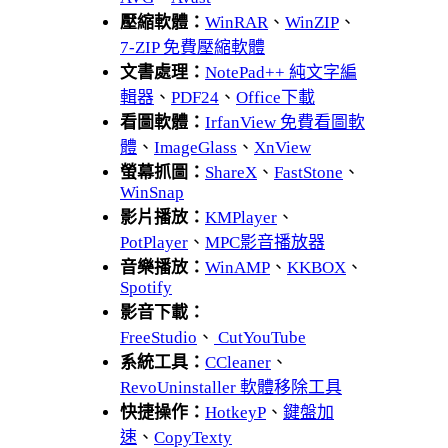
壓縮軟體：
WinRAR
、
WinZIP
、
7-ZIP 免費壓縮軟體
文書處理：
NotePad++ 純文字編
輯器
、
PDF24
、
Office下載
看圖軟體：
IrfanView 免費看圖軟
體
、
ImageGlass
、
XnView
螢幕抓圖：
ShareX
、
FastStone
、
WinSnap
影片播放：
KMPlayer
、
PotPlayer
、
MPC影音播放器
音樂播放：
WinAMP
、
KKBOX
、
Spotify
影音下載：
FreeStudio
、
CutYouTube
系統工具：
CCleaner
、
RevoUninstaller 軟體移除工具
快捷操作：
HotkeyP
、
鍵盤加
速
、
CopyTexty