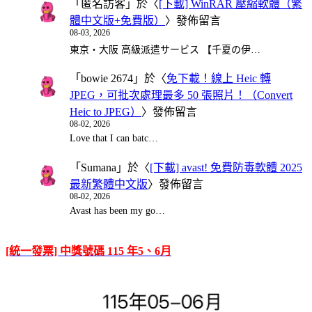
「
匿名訪客
」於〈
[下載] WinRAR 壓縮軟體（繁
體中文版+免費版）
〉發佈留言
08-03, 2026
東京・大阪 高級派遣サービス 【千夏の伊…
「
bowie 2674
」於〈
免下載！線上 Heic 轉
JPEG，可批次處理最多 50 張照片！（Convert
Heic to JPEG）
〉發佈留言
08-02, 2026
Love that I can batc…
「
Sumana
」於〈
[下載] avast! 免費防毒軟體 2025
最新繁體中文版
〉發佈留言
08-02, 2026
Avast has been my go…
[統一發票] 中獎號碼 115 年5、6月