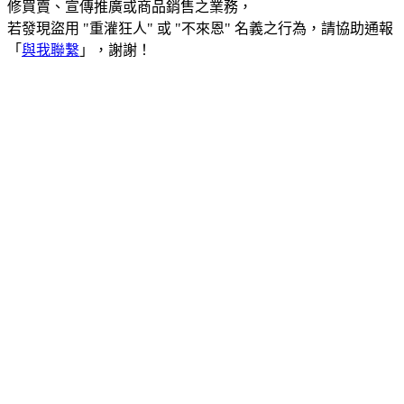
修買賣、宣傳推廣或商品銷售之業務，
若發現盜用 "重灌狂人" 或 "不來恩" 名義之行為，請協助通報
「
與我聯繫
」，謝謝！