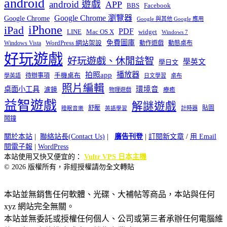
android
android 遊戲
APP
BBS
Facebook
Google Chrome 瀏覽器
Google Chrome
Google 與其他 Google 應用
iPhone
iPad
PDF
widget
LINE
Mac OS X
Windows 7
免費圖庫
Windows Vista
WordPress 網站架設
動作遊戲
動態桌布
好玩遊戲
好玩遊戲、休閒益智
學英文
學日文
播放器
拍照app
待辦事項
手機桌布
學英語
日文學習
桌布
照片編輯
桌面小工具
環境音
濾鏡
療癒
物理遊戲
益智遊戲
解謎遊戲
舒壓
貼圖
計時器
睡眠音樂
英語學習
鬧鐘
關於本站
|
聯絡站長(Contact Us)
|
廣告刊登
|
訂閱新文章
/
用 Email
閱電子報
|
WordPress
本站使用又快又便宜的：
Vultr VPS 日本主機
© 2026 版權所有，非經授權請勿全文轉貼
本站並無銷售任何軟體、光碟、大補帖等商品，本站與任何
xyz 網站完全無關。
本站並無委託或授權任何個人、公司或第三者承辦任何電腦維