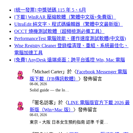
[統一發票] 中獎號碼 115 年 5、6月
[下載] WinRAR 壓縮軟體（繁體中文版+免費版）
UltraEdit 純文字、程式碼編輯器（繁體中文最新版）
OCCT 燒機測試軟體（超頻檢測必備工具）
PerformanceTest 電腦效能、運作速度測試軟體(中文版)
Wise Registry Cleaner 登錄檔清理、重組、系統最佳化、
電腦加速工具
[免費] AnyDesk 遠端桌面：跨平台遙控 Win, Mac 電腦
「
Michael Carter
」於〈
Facebook Messenger 電腦
版下載（FB傳訊軟體）
〉發佈留言
08-06, 2026
Solid guide — the lo…
「
匿名訪客
」於〈
LINE 電腦版官方下載 2026 最
新版（Win+Mac 版）
〉發佈留言
08-03, 2026
東京・大阪 日本女生預約指南 認準 千夏…