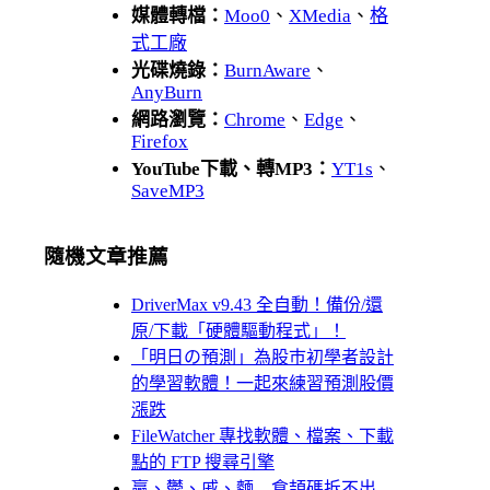
媒體轉檔：
Moo0
、
XMedia
、
格
式工廠
光碟燒錄：
BurnAware
、
AnyBurn
網路瀏覽：
Chrome
、
Edge
、
Firefox
YouTube下載、轉MP3：
YT1s
、
SaveMP3
隨機文章推薦
DriverMax v9.43 全自動！備份/還
原/下載「硬體驅動程式」！
「明日の預測」為股巿初學者設計
的學習軟體！一起來練習預測股價
漲跌
FileWatcher 專找軟體、檔案、下載
點的 FTP 搜尋引擎
贏、鬱、戚、麵…倉頡碼拆不出