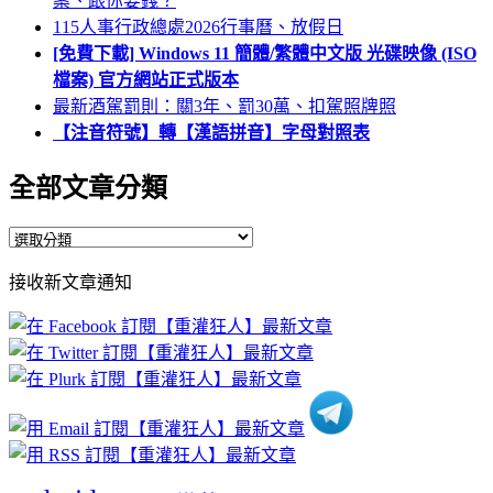
案、跟你要錢？
115人事行政總處2026行事曆、放假日
[免費下載] Windows 11 簡體/繁體中文版 光碟映像 (ISO
檔案) 官方網站正式版本
最新酒駕罰則：關3年、罰30萬、扣駕照牌照
【注音符號】轉【漢語拼音】字母對照表
全部文章分類
全
部
接收新文章通知
文
章
分
類