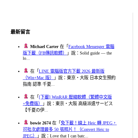
章
分
頁
最新留言
Michael Carter
在「
Facebook Messenger 電腦
版下載（FB傳訊軟體）
」說：Solid guide — the
lo...
在「
LINE 電腦版官方下載 2026 最新版
（Win+Mac 版）
」說：東京・大阪 日本女生預約
指南 認準 千夏...
在「
[下載] WinRAR 壓縮軟體（繁體中文版
+免費版）
」說：東京・大阪 高級派遣サービス
【千夏の伊...
bowie 2674
在「
免下載！線上 Heic 轉 JPEG，
可批次處理最多 50 張照片！（Convert Heic to
JPEG）
」說：Love that I can batc...