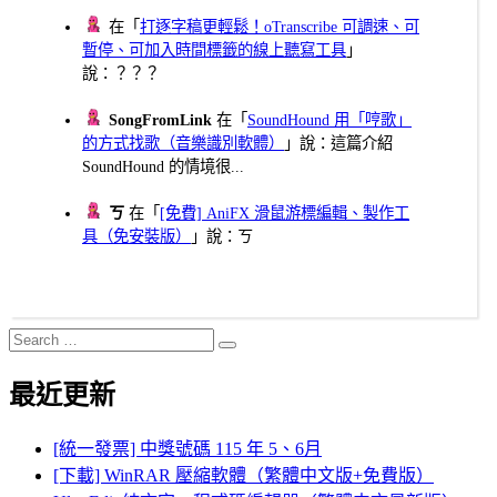
在「
打逐字稿更輕鬆！oTranscribe 可調速、可
暫停、可加入時間標籤的線上聽寫工具
」
說：？？？
SongFromLink
在「
SoundHound 用「哼歌」
的方式找歌（音樂識別軟體）
」說：這篇介紹
SoundHound 的情境很...
ㄎ
在「
[免費] AniFX 滑鼠游標編輯、製作工
具（免安裝版）
」說：ㄎ
Search
Search
for:
最近更新
[統一發票] 中獎號碼 115 年 5、6月
[下載] WinRAR 壓縮軟體（繁體中文版+免費版）