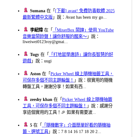
Sumana
在「
[下載] avast! 免費防毒軟體 2025
最新繁體中文版
」說：Avast has been my go...
李紹煒
在「
「MixerBox 鬧鐘」使用 YouTube
音樂當鬧鈴聲！讓你舒服的醒來～
」說：
liweiwei0123roy@gmai...
Tugy
在「
「打地鼠學唐詩」讓你長智慧的好
遊戲
」說：uugi
Aston
在「
Picker Wheel 線上隨機抽籤工具，
可保存多個不同主題輪盤！
」說：很實用的隨機
轉盤工具，謝謝分享！如果有西...
zeeshy khan
在「
Picker Wheel 線上隨機抽籤
工具，可保存多個不同主題輪盤！
」說：感謝分
享這個實用的工具！🎉 如果有需要波...
5
在「
「隨機數字」介面簡單好看的隨機抽
籤、選號工具
」說：7 8 14 16 17 18 20 2...