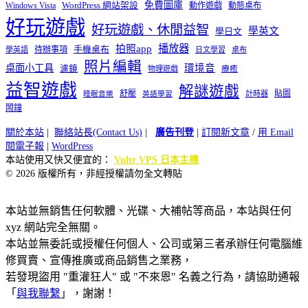
免費圖庫
Windows Vista
WordPress 網站架設
動作遊戲
動態桌布
好玩遊戲
好玩遊戲、休閒益智
學英文
學日文
播放器
拍照app
待辦事項
手機桌布
學英語
日文學習
桌布
照片編輯
桌面小工具
環境音
濾鏡
療癒
物理遊戲
益智遊戲
解謎遊戲
舒壓
貼圖
計時器
睡眠音樂
英語學習
鬧鐘
關於本站
|
聯絡站長(Contact Us)
|
廣告刊登
|
訂閱新文章
/
用 Email
閱電子報
|
WordPress
本站使用又快又便宜的：
Vultr VPS 日本主機
© 2026 版權所有，非經授權請勿全文轉貼
本站並無銷售任何軟體、光碟、大補帖等商品，本站與任何
xyz 網站完全無關。
本站並無委託或授權任何個人、公司或第三者承辦任何電腦維
修買賣、宣傳推廣或商品銷售之業務，
若發現盜用 "重灌狂人" 或 "不來恩" 名義之行為，請協助通報
「
與我聯繫
」，謝謝！