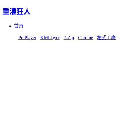
重灌狂人
Menu
Skip
首頁
to
content
PotPlayer
KMPlayer
7-Zip
Chrome
格式工廠