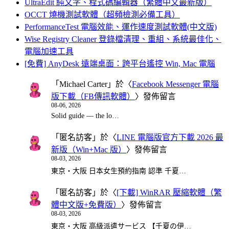
UltraEdit 純文字、程式碼編輯器（繁體中文最新版）
OCCT 燒機測試軟體（超頻檢測必備工具）
PerformanceTest 電腦效能、運作速度測試軟體(中文版)
Wise Registry Cleaner 登錄檔清理、重組、系統最佳化、
電腦加速工具
[免費] AnyDesk 遠端桌面：跨平台遙控 Win, Mac 電腦
「
Michael Carter
」於〈
Facebook Messenger 電腦
版下載（FB傳訊軟體）
〉發佈留言
08-06, 2026
Solid guide — the lo…
「
匿名訪客
」於〈
LINE 電腦版官方下載 2026 最
新版（Win+Mac 版）
〉發佈留言
08-03, 2026
東京・大阪 日本女生預約指南 認準 千夏…
「
匿名訪客
」於〈
[下載] WinRAR 壓縮軟體（繁
體中文版+免費版）
〉發佈留言
08-03, 2026
東京・大阪 高級派遣サービス 【千夏の伊…