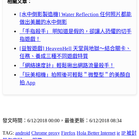
相關文章：
[水中倒影製造機] Water Reflection 任何照片都能
做出美麗的水中倒影
「手指殺手」 明知道是假的，卻讓人恐懼的切手
指遊戲！
[益智遊戲] HeavenHell 天堂與地獄～結合關卡、
任務、養成三種不同遊戲特質
「網絡速度計」輕鬆揪出網路流量殺手！
「玩美相機」拍照後可輕鬆＂微整型＂的美顏自
拍 App
發文時間：6/12/2018 00:00，最後更新：6/12/2018 08:34
TAG:
android
Chrome proxy
Firefox
Hola Better Internet
ie
IP 被封