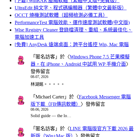
[下載] WinRAR 壓縮軟體（繁體中文版+免費版）
UltraEdit 純文字、程式碼編輯器（繁體中文最新版）
OCCT 燒機測試軟體（超頻檢測必備工具）
PerformanceTest 電腦效能、運作速度測試軟體(中文版)
Wise Registry Cleaner 登錄檔清理、重組、系統最佳化、
電腦加速工具
[免費] AnyDesk 遠端桌面：跨平台遙控 Win, Mac 電腦
「
匿名訪客
」於〈
Windows Phone 7.5 芒果模擬
器，在 iPhone、Android 中試用 WP 手機介面
〉
發佈留言
08-07, 2026
林湖銘。。。。。
「
Michael Carter
」於〈
Facebook Messenger 電腦
版下載（FB傳訊軟體）
〉發佈留言
08-06, 2026
Solid guide — the lo…
「
匿名訪客
」於〈
LINE 電腦版官方下載 2026 最
新版（Win+Mac 版）
〉發佈留言