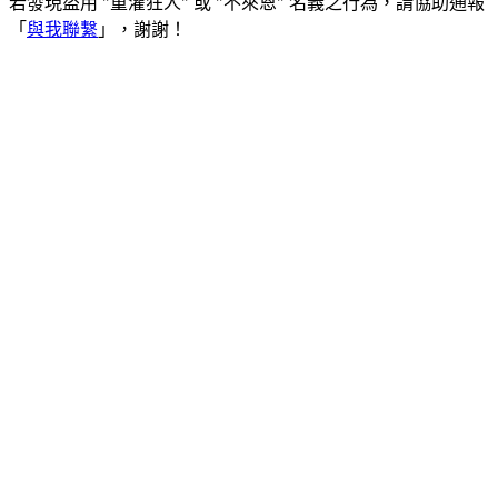
若發現盜用 "重灌狂人" 或 "不來恩" 名義之行為，請協助通報
「
與我聯繫
」，謝謝！