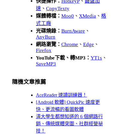
快捷操作：
HotkeyP
、
鍵盤加
速
、
CopyTexty
媒體轉檔：
Moo0
、
XMedia
、
格
式工廠
光碟燒錄：
BurnAware
、
AnyBurn
網路瀏覽：
Chrome
、
Edge
、
Firefox
YouTube下載、轉MP3：
YT1s
、
SaveMP3
隨機文章推薦
AceReader 速讀訓練器！
[Android 軟體] QuickPic 速度更
快、更流暢的看圖軟體
清大學生都想知道的 6 個網路行
銷、傳統媒體突圍、社群經營祕
技！