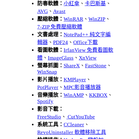
防毒軟體：
小紅傘
、
卡巴斯基
、
AVG
、
Avast
壓縮軟體：
WinRAR
、
WinZIP
、
7-ZIP 免費壓縮軟體
文書處理：
NotePad++ 純文字編
輯器
、
PDF24
、
Office下載
看圖軟體：
IrfanView 免費看圖軟
體
、
ImageGlass
、
XnView
螢幕抓圖：
ShareX
、
FastStone
、
WinSnap
影片播放：
KMPlayer
、
PotPlayer
、
MPC影音播放器
音樂播放：
WinAMP
、
KKBOX
、
Spotify
影音下載：
FreeStudio
、
CutYouTube
系統工具：
CCleaner
、
RevoUninstaller 軟體移除工具