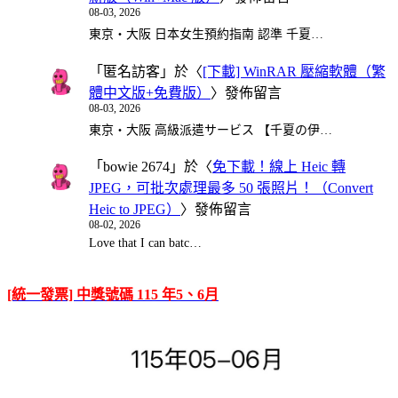
08-03, 2026
東京・大阪 日本女生預約指南 認準 千夏…
「
匿名訪客
」於〈
[下載] WinRAR 壓縮軟體（繁
體中文版+免費版）
〉發佈留言
08-03, 2026
東京・大阪 高級派遣サービス 【千夏の伊…
「
bowie 2674
」於〈
免下載！線上 Heic 轉
JPEG，可批次處理最多 50 張照片！（Convert
Heic to JPEG）
〉發佈留言
08-02, 2026
Love that I can batc…
[統一發票] 中獎號碼 115 年5、6月