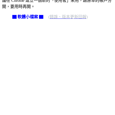
議在 Chrome 建立一個新的「使用者」來用，跟原本的帳戶分
開，要用時再開。
▇ 軟體小檔案 ▇
(錯誤、版本更新回報)