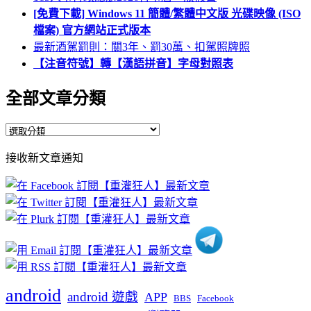
[免費下載] Windows 11 簡體/繁體中文版 光碟映像 (ISO
檔案) 官方網站正式版本
最新酒駕罰則：關3年、罰30萬、扣駕照牌照
【注音符號】轉【漢語拼音】字母對照表
全部文章分類
全
部
接收新文章通知
文
章
分
類
android
android 遊戲
APP
BBS
Facebook