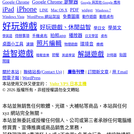
Google Chrome 瀏覽器
Google Chrome
Google 與其他 Google 應用
iPhone
iPad
PDF
widget
LINE
Mac OS X
Windows 7
免費圖庫
Windows Vista
WordPress 網站架設
動作遊戲
動態桌布
好玩遊戲
好玩遊戲、休閒益智
學英文
學日文
播放器
拍照app
待辦事項
手機桌布
學英語
日文學習
桌布
照片編輯
桌面小工具
環境音
濾鏡
療癒
物理遊戲
益智遊戲
解謎遊戲
舒壓
貼圖
計時器
睡眠音樂
英語學習
鬧鐘
關於本站
|
聯絡站長(Contact Us)
|
廣告刊登
|
訂閱新文章
/
用 Email
閱電子報
|
WordPress
本站使用又快又便宜的：
Vultr VPS 日本主機
© 2026 版權所有，非經授權請勿全文轉貼
本站並無銷售任何軟體、光碟、大補帖等商品，本站與任何
xyz 網站完全無關。
本站並無委託或授權任何個人、公司或第三者承辦任何電腦維
修買賣、宣傳推廣或商品銷售之業務，