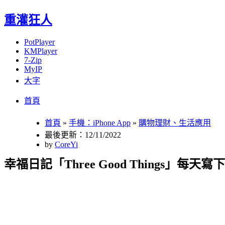
重灌狂人
PotPlayer
KMPlayer
7-Zip
MyIP
大字
Menu
Skip
首頁
to
content
首頁
»
手機：iPhone App
»
購物理財、生活應用
最後更新：12/11/2022
by
CoreYi
幸福日記「Three Good Things」