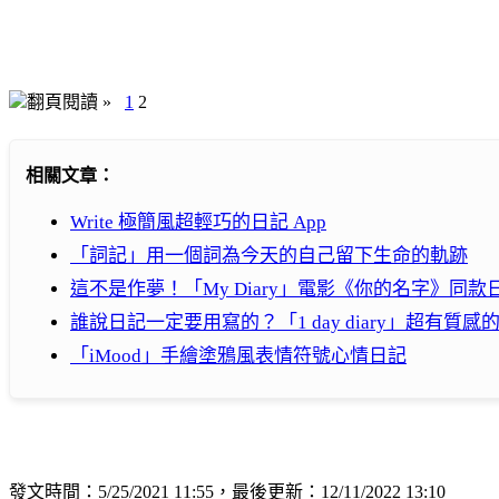
翻頁閱讀 »
1
2
相關文章：
Write 極簡風超輕巧的日記 App
「詞記」用一個詞為今天的自己留下生命的軌跡
這不是作夢！「My Diary」電影《你的名字》同款日
誰說日記一定要用寫的？「1 day diary」超有
「iMood」手繪塗鴉風表情符號心情日記
發文時間：5/25/2021 11:55，最後更新：12/11/2022 13:10