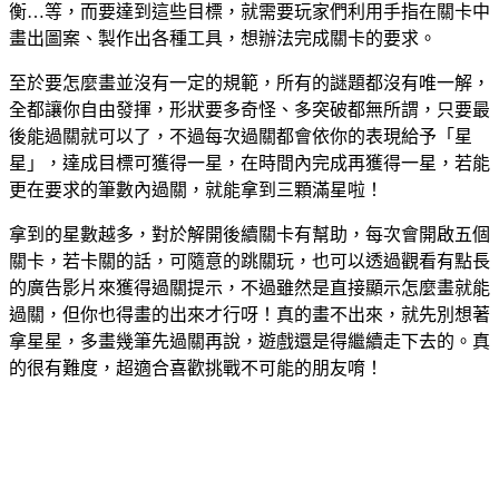
衡…等，而要達到這些目標，就需要玩家們利用手指在關卡中
畫出圖案、製作出各種工具，想辦法完成關卡的要求。
至於要怎麼畫並沒有一定的規範，所有的謎題都沒有唯一解，
全都讓你自由發揮，形狀要多奇怪、多突破都無所謂，只要最
後能過關就可以了，不過每次過關都會依你的表現給予「星
星」，達成目標可獲得一星，在時間內完成再獲得一星，若能
更在要求的筆數內過關，就能拿到三顆滿星啦！
拿到的星數越多，對於解開後續關卡有幫助，每次會開啟五個
關卡，若卡關的話，可隨意的跳關玩，也可以透過觀看有點長
的廣告影片來獲得過關提示，不過雖然是直接顯示怎麼畫就能
過關，但你也得畫的出來才行呀！真的畫不出來，就先別想著
拿星星，多畫幾筆先過關再說，遊戲還是得繼續走下去的。真
的很有難度，超適合喜歡挑戰不可能的朋友唷！