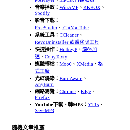
PotPlayer
、
MPC影音播放器
音樂播放：
WinAMP
、
KKBOX
、
Spotify
影音下載：
FreeStudio
、
CutYouTube
系統工具：
CCleaner
、
RevoUninstaller 軟體移除工具
快捷操作：
HotkeyP
、
鍵盤加
速
、
CopyTexty
媒體轉檔：
Moo0
、
XMedia
、
格
式工廠
光碟燒錄：
BurnAware
、
AnyBurn
網路瀏覽：
Chrome
、
Edge
、
Firefox
YouTube下載、轉MP3：
YT1s
、
SaveMP3
隨機文章推薦