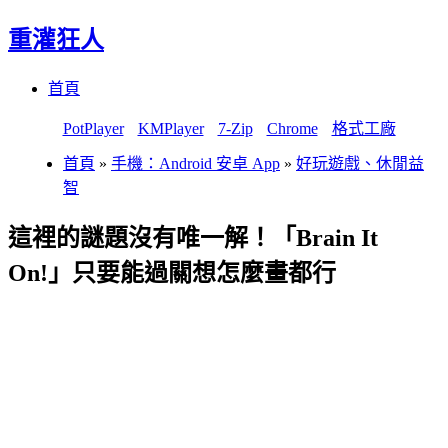
重灌狂人
Menu
Skip
首頁
to
content
PotPlayer
KMPlayer
7-Zip
Chrome
格式工廠
首頁
»
手機：Android 安卓 App
»
好玩遊戲、休閒益
智
這裡的謎題沒有唯一解！「Brain It
On!」只要能過關想怎麼畫都行