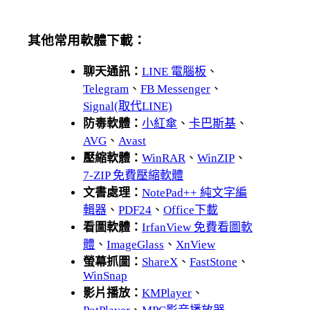
其他常用軟體下載：
聊天通訊：
LINE 電腦板
、
Telegram
、
FB Messenger
、
Signal(取代LINE)
防毒軟體：
小紅傘
、
卡巴斯基
、
AVG
、
Avast
壓縮軟體：
WinRAR
、
WinZIP
、
7-ZIP 免費壓縮軟體
文書處理：
NotePad++ 純文字編
輯器
、
PDF24
、
Office下載
看圖軟體：
IrfanView 免費看圖軟
體
、
ImageGlass
、
XnView
螢幕抓圖：
ShareX
、
FastStone
、
WinSnap
影片播放：
KMPlayer
、