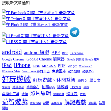
接收新文章通知
文
章
分
類
android
android 遊戲
APP
BBS
Facebook
Google Chrome 瀏覽器
Google Chrome
Google 與其他 Google 應用
iPhone
iPad
PDF
widget
LINE
Mac OS X
Windows 7
免費圖庫
Windows Vista
WordPress 網站架設
動作遊戲
動態桌布
好玩遊戲
好玩遊戲、休閒益智
學英文
學日文
播放器
拍照app
待辦事項
手機桌布
學英語
日文學習
桌布
照片編輯
桌面小工具
環境音
濾鏡
療癒
物理遊戲
益智遊戲
解謎遊戲
舒壓
貼圖
計時器
睡眠音樂
英語學習
鬧鐘