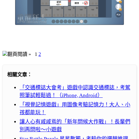
翻頁閱讀 »
1
2
相關文章：
「交通標誌大會考」遊戲中認識交通標誌，考駕
照筆試輕鬆過！（iPhone, Android）
「視覺記憶遊戲」用圖像考驗記憶力！大人、小
孩都能玩！
讓人心有戚戚焉的「新年問候大作戰」！長輩們
別再問啦～小遊戲
Star Battle Puzzle 星星數獨，考驗你的邏輯推理