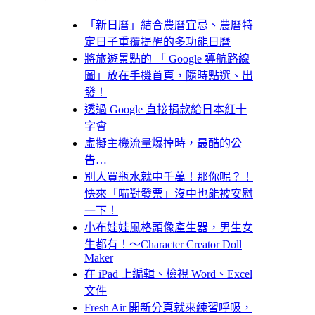
「新日曆」結合農曆宜忌、農曆特
定日子重覆提醒的多功能日曆
將旅遊景點的 「 Google 導航路線
圖」放在手機首頁，隨時點選、出
發！
透過 Google 直接捐款給日本紅十
字會
虛擬主機流量爆掉時，最酷的公
告…
別人買瓶水就中千萬！那你呢？！
快來「喵對發票」沒中也能被安慰
一下！
小布娃娃風格頭像產生器，男生女
生都有！～Character Creator Doll
Maker
在 iPad 上編輯、檢視 Word、Excel
文件
Fresh Air 開新分頁就來練習呼吸，