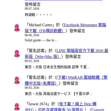
發佈留言
08-07, 2026
林湖銘。。。。。
「
Michael Carter
」於〈
Facebook Messenger 電腦
版下載（FB傳訊軟體）
〉發佈留言
08-06, 2026
Solid guide — the lo…
「
匿名訪客
」於〈
LINE 電腦版官方下載 2026 最
新版（Win+Mac 版）
〉發佈留言
08-03, 2026
東京・大阪 日本女生預約指南 認準 千夏…
「
匿名訪客
」於〈
[下載] WinRAR 壓縮軟體（繁
體中文版+免費版）
〉發佈留言
08-03, 2026
東京・大阪 高級派遣サービス 【千夏の伊…
「
bowie 2674
」於〈
免下載！線上 Heic 轉
JPEG，可批次處理最多 50 張照片！（Convert