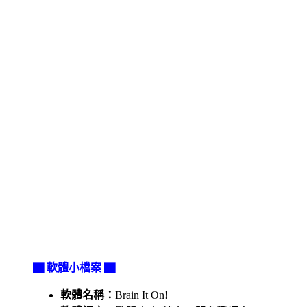
▇ 軟體小檔案 ▇
軟體名稱：
Brain It On!