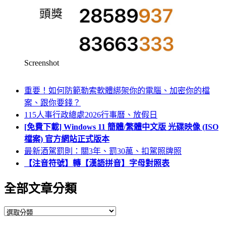
Screenshot
重要！如何防範勒索軟體綁架你的電腦、加密你的檔
案、跟你要錢？
115人事行政總處2026行事曆、放假日
[免費下載] Windows 11 簡體/繁體中文版 光碟映像 (ISO
檔案) 官方網站正式版本
最新酒駕罰則：關3年、罰30萬、扣駕照牌照
【注音符號】轉【漢語拼音】字母對照表
全部文章分類
全
部