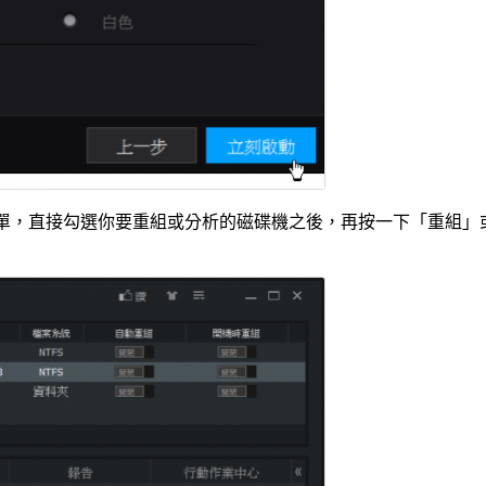
半部是磁碟清單，直接勾選你要重組或分析的磁碟機之後，再按一下「重