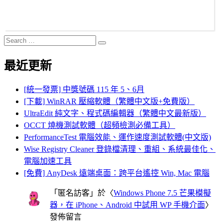
Search
Search
for:
最近更新
[統一發票] 中獎號碼 115 年 5、6月
[下載] WinRAR 壓縮軟體（繁體中文版+免費版）
UltraEdit 純文字、程式碼編輯器（繁體中文最新版）
OCCT 燒機測試軟體（超頻檢測必備工具）
PerformanceTest 電腦效能、運作速度測試軟體(中文版)
Wise Registry Cleaner 登錄檔清理、重組、系統最佳化、
電腦加速工具
[免費] AnyDesk 遠端桌面：跨平台遙控 Win, Mac 電腦
「
匿名訪客
」於〈
Windows Phone 7.5 芒果模擬
器，在 iPhone、Android 中試用 WP 手機介面
〉
發佈留言