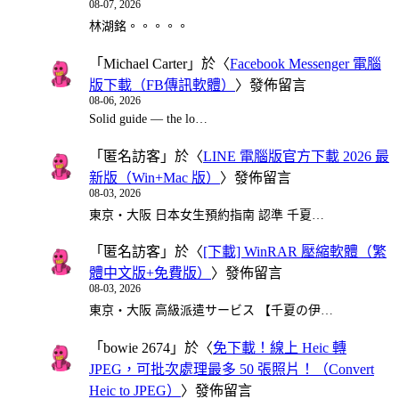
08-07, 2026
林湖銘。。。。。
「
Michael Carter
」於〈
Facebook Messenger 電腦
版下載（FB傳訊軟體）
〉發佈留言
08-06, 2026
Solid guide — the lo…
「
匿名訪客
」於〈
LINE 電腦版官方下載 2026 最
新版（Win+Mac 版）
〉發佈留言
08-03, 2026
東京・大阪 日本女生預約指南 認準 千夏…
「
匿名訪客
」於〈
[下載] WinRAR 壓縮軟體（繁
體中文版+免費版）
〉發佈留言
08-03, 2026
東京・大阪 高級派遣サービス 【千夏の伊…
「
bowie 2674
」於〈
免下載！線上 Heic 轉
JPEG，可批次處理最多 50 張照片！（Convert
Heic to JPEG）
〉發佈留言