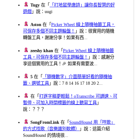
Tugy
在「
「打地鼠學唐詩」讓你長智慧的好
遊戲
」說：uugi
Aston
在「
Picker Wheel 線上隨機抽籤工具，
可保存多個不同主題輪盤！
」說：很實用的隨機
轉盤工具，謝謝分享！如果有西...
zeeshy khan
在「
Picker Wheel 線上隨機抽籤
工具，可保存多個不同主題輪盤！
」說：感謝分
享這個實用的工具！🎉 如果有需要波...
5
在「
「隨機數字」介面簡單好看的隨機抽
籤、選號工具
」說：7 8 14 16 17 18 20 2...
在「
打逐字稿更輕鬆！oTranscribe 可調速、可
暫停、可加入時間標籤的線上聽寫工具
」
說：？？？
SongFromLink
在「
SoundHound 用「哼歌」
的方式找歌（音樂識別軟體）
」說：這篇介紹
SoundHound 的情境很...