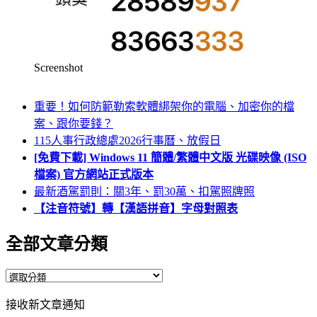
Screenshot
重要！如何防範勒索軟體綁架你的電腦、加密你的檔
案、跟你要錢？
115人事行政總處2026行事曆、放假日
[免費下載] Windows 11 簡體/繁體中文版 光碟映像 (ISO
檔案) 官方網站正式版本
最新酒駕罰則：關3年、罰30萬、扣駕照牌照
【注音符號】轉【漢語拼音】字母對照表
全部文章分類
全
部
接收新文章通知
文