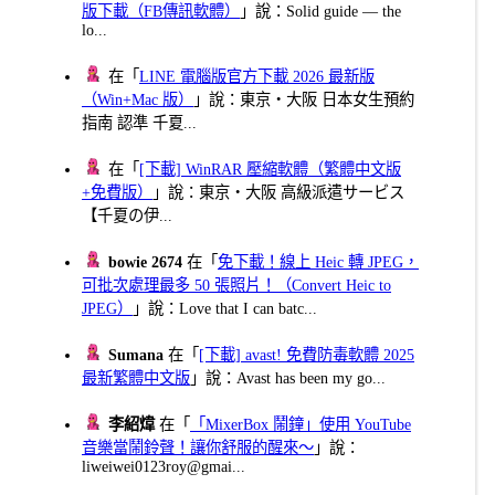
版下載（FB傳訊軟體）
」說：Solid guide — the
lo...
在「
LINE 電腦版官方下載 2026 最新版
（Win+Mac 版）
」說：東京・大阪 日本女生預約
指南 認準 千夏...
在「
[下載] WinRAR 壓縮軟體（繁體中文版
+免費版）
」說：東京・大阪 高級派遣サービス
【千夏の伊...
bowie 2674
在「
免下載！線上 Heic 轉 JPEG，
可批次處理最多 50 張照片！（Convert Heic to
JPEG）
」說：Love that I can batc...
Sumana
在「
[下載] avast! 免費防毒軟體 2025
最新繁體中文版
」說：Avast has been my go...
李紹煒
在「
「MixerBox 鬧鐘」使用 YouTube
音樂當鬧鈴聲！讓你舒服的醒來～
」說：
liweiwei0123roy@gmai...