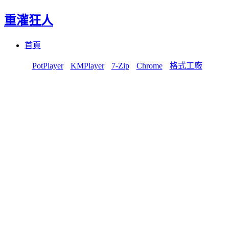
重灌狂人
Menu
Skip
首頁
to
content
PotPlayer
KMPlayer
7-Zip
Chrome
格式工廠