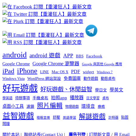
章
分
類
android
android 遊戲
APP
BBS
Facebook
Google Chrome 瀏覽器
Google Chrome
Google 與其他 Google 應用
iPhone
iPad
PDF
widget
LINE
Mac OS X
Windows 7
免費圖庫
Windows Vista
WordPress 網站架設
動作遊戲
動態桌布
好玩遊戲
好玩遊戲、休閒益智
學英文
學日文
播放器
拍照app
待辦事項
手機桌布
學英語
日文學習
桌布
照片編輯
桌面小工具
環境音
濾鏡
療癒
物理遊戲
益智遊戲
解謎遊戲
舒壓
貼圖
計時器
睡眠音樂
英語學習
鬧鐘
關於本站
|
聯絡站長(Contact Us)
|
廣告刊登
|
訂閱新文章
/
用 Email