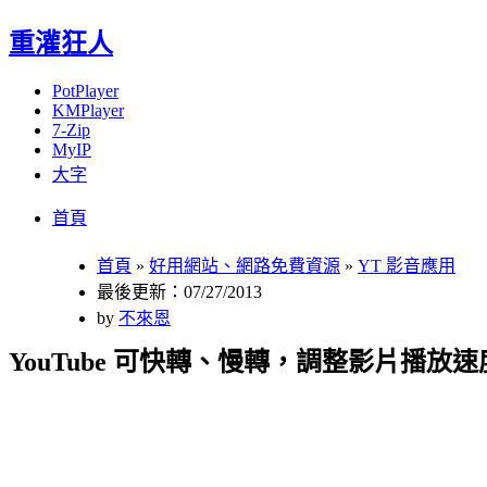
重灌狂人
PotPlayer
KMPlayer
7-Zip
MyIP
大字
Menu
Skip
首頁
to
content
首頁
»
好用網站、網路免費資源
»
YT 影音應用
最後更新：07/27/2013
by
不來恩
YouTube 可快轉、慢轉，調整影片播放