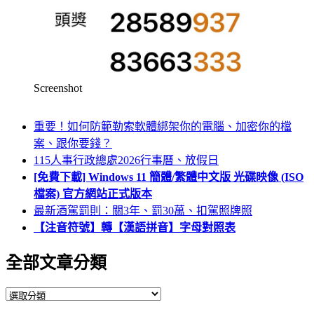
Screenshot
重要！如何防範勒索軟體綁架你的電腦、加密你的檔
案、跟你要錢？
115人事行政總處2026行事曆、放假日
[免費下載] Windows 11 簡體/繁體中文版 光碟映像 (ISO
檔案) 官方網站正式版本
最新酒駕罰則：關3年、罰30萬、扣駕照牌照
【注音符號】轉【漢語拼音】字母對照表
全部文章分類
全
部