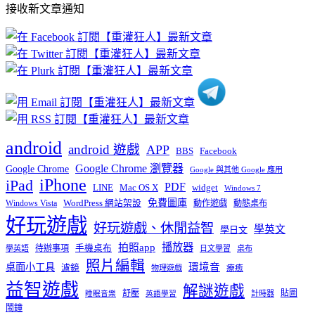
接收新文章通知
文
章
分
類
android
android 遊戲
APP
BBS
Facebook
Google Chrome 瀏覽器
Google Chrome
Google 與其他 Google 應用
iPhone
iPad
PDF
widget
LINE
Mac OS X
Windows 7
免費圖庫
Windows Vista
WordPress 網站架設
動作遊戲
動態桌布
好玩遊戲
好玩遊戲、休閒益智
學英文
學日文
播放器
拍照app
待辦事項
手機桌布
學英語
日文學習
桌布
照片編輯
桌面小工具
環境音
濾鏡
療癒
物理遊戲
益智遊戲
解謎遊戲
舒壓
貼圖
計時器
睡眠音樂
英語學習
鬧鐘