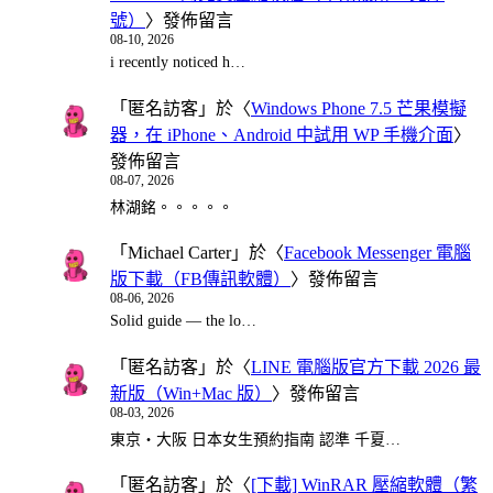
號）
〉發佈留言
08-10, 2026
i recently noticed h…
「
匿名訪客
」於〈
Windows Phone 7.5 芒果模擬
器，在 iPhone、Android 中試用 WP 手機介面
〉
發佈留言
08-07, 2026
林湖銘。。。。。
「
Michael Carter
」於〈
Facebook Messenger 電腦
版下載（FB傳訊軟體）
〉發佈留言
08-06, 2026
Solid guide — the lo…
「
匿名訪客
」於〈
LINE 電腦版官方下載 2026 最
新版（Win+Mac 版）
〉發佈留言
08-03, 2026
東京・大阪 日本女生預約指南 認準 千夏…
「
匿名訪客
」於〈
[下載] WinRAR 壓縮軟體（繁