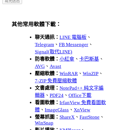
其他常用軟體下載：
聊天通訊：
LINE 電腦板
、
Telegram
、
FB Messenger
、
Signal(取代LINE)
防毒軟體：
小紅傘
、
卡巴斯基
、
AVG
、
Avast
壓縮軟體：
WinRAR
、
WinZIP
、
7-ZIP 免費壓縮軟體
文書處理：
NotePad++ 純文字編
輯器
、
PDF24
、
Office下載
看圖軟體：
IrfanView 免費看圖軟
體
、
ImageGlass
、
XnView
螢幕抓圖：
ShareX
、
FastStone
、
WinSnap