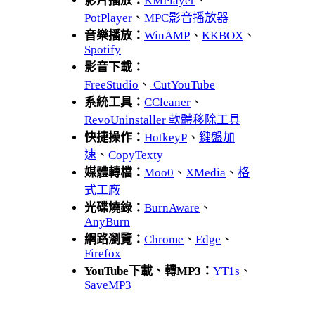
影片播放：
KMPlayer
、
PotPlayer
、
MPC影音播放器
音樂播放：
WinAMP
、
KKBOX
、
Spotify
影音下載：
FreeStudio
、
CutYouTube
系統工具：
CCleaner
、
RevoUninstaller 軟體移除工具
快捷操作：
HotkeyP
、
鍵盤加
速
、
CopyTexty
媒體轉檔：
Moo0
、
XMedia
、
格
式工廠
光碟燒錄：
BurnAware
、
AnyBurn
網路瀏覽：
Chrome
、
Edge
、
Firefox
YouTube下載、轉MP3：
YT1s
、
SaveMP3