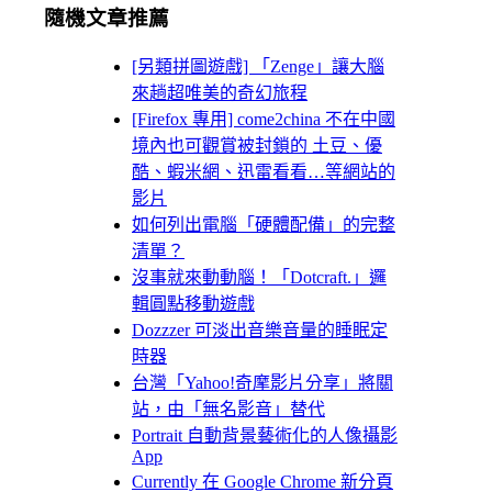
隨機文章推薦
[另類拼圖遊戲] 「Zenge」讓大腦
來趟超唯美的奇幻旅程
[Firefox 專用] come2china 不在中國
境內也可觀賞被封鎖的 土豆、優
酷、蝦米網、迅雷看看…等網站的
影片
如何列出電腦「硬體配備」的完整
清單？
沒事就來動動腦！「Dotcraft.」邏
輯圓點移動遊戲
Dozzzer 可淡出音樂音量的睡眠定
時器
台灣「Yahoo!奇摩影片分享」將關
站，由「無名影音」替代
Portrait 自動背景藝術化的人像攝影
App
Currently 在 Google Chrome 新分頁