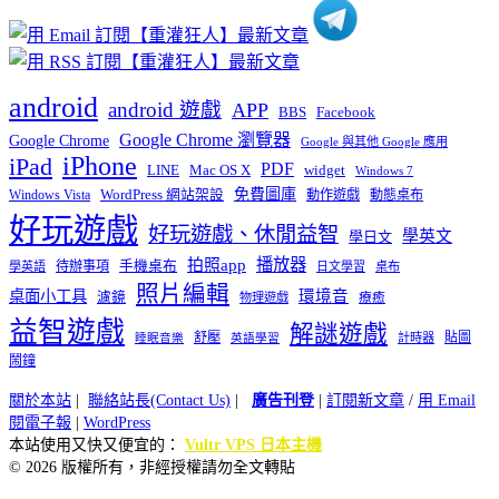
android
android 遊戲
APP
BBS
Facebook
Google Chrome 瀏覽器
Google Chrome
Google 與其他 Google 應用
iPhone
iPad
PDF
widget
LINE
Mac OS X
Windows 7
免費圖庫
Windows Vista
WordPress 網站架設
動作遊戲
動態桌布
好玩遊戲
好玩遊戲、休閒益智
學英文
學日文
播放器
拍照app
待辦事項
手機桌布
學英語
日文學習
桌布
照片編輯
桌面小工具
環境音
濾鏡
療癒
物理遊戲
益智遊戲
解謎遊戲
舒壓
貼圖
計時器
睡眠音樂
英語學習
鬧鐘
關於本站
|
聯絡站長(Contact Us)
|
廣告刊登
|
訂閱新文章
/
用 Email
閱電子報
|
WordPress
本站使用又快又便宜的：
Vultr VPS 日本主機
© 2026 版權所有，非經授權請勿全文轉貼