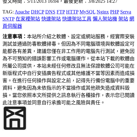
發文時間：5/11/2013 16:04，最後更新：3/8/2025 14:27
TAG:
Apache
DHCP
DNS
FTP
HTTP
MySQL
Nginx
PHP
Serva
SNTP
在家裡架站
快速架站
快速架站工具
懶人架站機
架站
網
頁伺服器
注意事項：
本站所介紹之軟體、設定或網站服務，經實際安裝
測試並通過防毒軟體掃毒。但因為不同電腦環境與軟體設定可
能都各有差異，建議您僅在非工作用的電腦先行測試，避免因
為不可預知的錯誤影響工作或電腦運作。從本站下載的軟體由
所屬公司提供，本站未經任何修改且無法保證軟體公司可能在
新版程式中自行安插廣告程式或其他維護不當等因素而造成損
害。在進行任何操作與設定之前，記得先行備份電腦中的重要
資料，避免因為未依指示的不當操作或其他疏失造成資料毀
損。當您依照本文所提供之訊息執行各種操作，表示您已閱讀
此注意事項並同意自行承擔可能之風險與責任。