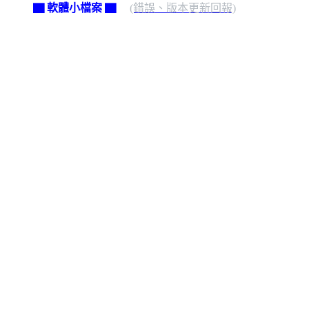
▇ 軟體小檔案 ▇
(錯誤、版本更新回報)