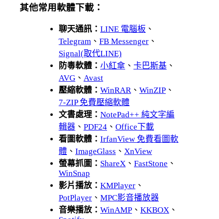
其他常用軟體下載：
聊天通訊：
LINE 電腦板
、
Telegram
、
FB Messenger
、
Signal(取代LINE)
防毒軟體：
小紅傘
、
卡巴斯基
、
AVG
、
Avast
壓縮軟體：
WinRAR
、
WinZIP
、
7-ZIP 免費壓縮軟體
文書處理：
NotePad++ 純文字編
輯器
、
PDF24
、
Office下載
看圖軟體：
IrfanView 免費看圖軟
體
、
ImageGlass
、
XnView
螢幕抓圖：
ShareX
、
FastStone
、
WinSnap
影片播放：
KMPlayer
、
PotPlayer
、
MPC影音播放器
音樂播放：
WinAMP
、
KKBOX
、