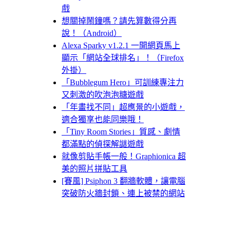
戲
想關掉鬧鐘嗎？請先算數得分再
說！（Android）
Alexa Sparky v1.2.1 一開網頁馬上
顯示「網站全球排名」！（Firefox
外掛）
「Bubblegum Hero」可訓練專注力
又刺激的吹泡泡糖遊戲
「年畫找不同」超應景的小遊戲，
適合獨享也能同樂哦！
「Tiny Room Stories」質感、劇情
都滿點的偵探解謎遊戲
就像剪貼手帳一般！Graphionica 超
美的照片拼貼工具
[賽風] Psiphon 3 翻牆軟體，讓電腦
突破防火牆封鎖、連上被禁的網站