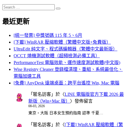
Search
Search
for:
最近更新
[統一發票] 中獎號碼 115 年 5、6月
[下載] WinRAR 壓縮軟體（繁體中文版+免費版）
UltraEdit 純文字、程式碼編輯器（繁體中文最新版）
OCCT 燒機測試軟體（超頻檢測必備工具）
PerformanceTest 電腦效能、運作速度測試軟體(中文版)
Wise Registry Cleaner 登錄檔清理、重組、系統最佳化、
電腦加速工具
[免費] AnyDesk 遠端桌面：跨平台遙控 Win, Mac 電腦
「
匿名訪客
」於〈
LINE 電腦版官方下載 2026 最
新版（Win+Mac 版）
〉發佈留言
08-03, 2026
東京・大阪 日本女生預約指南 認準 千夏…
「
匿名訪客
」於〈
[下載] WinRAR 壓縮軟體（繁