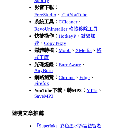
Spotify
影音下載：
FreeStudio
、
CutYouTube
系統工具：
CCleaner
、
RevoUninstaller 軟體移除工具
快捷操作：
HotkeyP
、
鍵盤加
速
、
CopyTexty
媒體轉檔：
Moo0
、
XMedia
、
格
式工廠
光碟燒錄：
BurnAware
、
AnyBurn
網路瀏覽：
Chrome
、
Edge
、
Firefox
YouTube下載、轉MP3：
YT1s
、
SaveMP3
隨機文章推薦
「SuperInk」彩色墨水迷宮益智遊