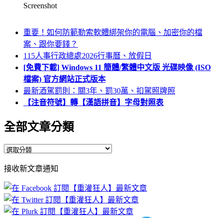
Screenshot
重要！如何防範勒索軟體綁架你的電腦、加密你的檔
案、跟你要錢？
115人事行政總處2026行事曆、放假日
[免費下載] Windows 11 簡體/繁體中文版 光碟映像 (ISO
檔案) 官方網站正式版本
最新酒駕罰則：關3年、罰30萬、扣駕照牌照
【注音符號】轉【漢語拼音】字母對照表
全部文章分類
全
部
接收新文章通知
文
章
分
類