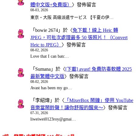
體中文版+免費版）
〉發佈留言
08-03, 2026
東京・大阪 高級派遣サービス 【千夏の伊…
「
bowie 2674
」於〈
免下載！線上 Heic 轉
JPEG，可批次處理最多 50 張照片！（Convert
Heic to JPEG）
〉發佈留言
08-02, 2026
Love that I can batc…
「
Sumana
」於〈
[下載] avast! 免費防毒軟體 2025
最新繁體中文版
〉發佈留言
08-02, 2026
Avast has been my go…
「
李紹煒
」於〈
「MixerBox 鬧鐘」使用 YouTube
音樂當鬧鈴聲！讓你舒服的醒來～
〉發佈留言
07-31, 2026
liweiwei0123roy@gmai…