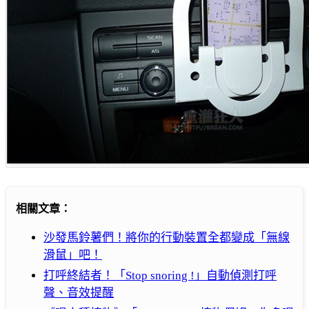
相關文章：
沙發馬鈴薯們！將你的行動裝置全都變成「無線
滑鼠」吧！
打呼終結者！「Stop snoring !」自動偵測打呼
聲、音效提醒