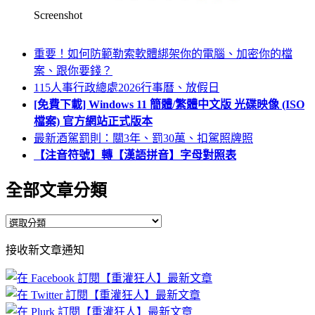
Screenshot
重要！如何防範勒索軟體綁架你的電腦、加密你的檔
案、跟你要錢？
115人事行政總處2026行事曆、放假日
[免費下載] Windows 11 簡體/繁體中文版 光碟映像 (ISO
檔案) 官方網站正式版本
最新酒駕罰則：關3年、罰30萬、扣駕照牌照
【注音符號】轉【漢語拼音】字母對照表
全部文章分類
全
部
接收新文章通知
文
章
分
類