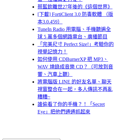
蔡藍欽離世27年後的《這個世界》
[下載] FortiClient 3.0 防毒軟體 （版
本3.0.459）
TuneIn Radio 用電腦、手機聽遍全
球 5 萬多個網路電台、廣播節目
「完美尺寸 Perfect Size!」考驗你的
視覺記憶力！
如何使用 CDBurnerXP 把 MP3、
WAV 燒錄成音樂 CD？（可放到音
響、汽車上聽）
將電腦版 LINE 的好友名單、聊天
視窗整合在一起，多人傳訊不再亂
糟糟~
誰偷看了你的手機？！「Secret
Eye」把他們通通抓起來