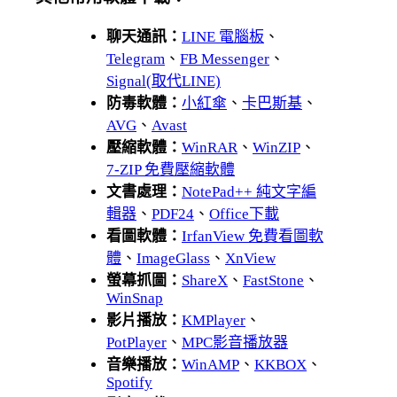
聊天通訊：
LINE 電腦板
、
Telegram
、
FB Messenger
、
Signal(取代LINE)
防毒軟體：
小紅傘
、
卡巴斯基
、
AVG
、
Avast
壓縮軟體：
WinRAR
、
WinZIP
、
7-ZIP 免費壓縮軟體
文書處理：
NotePad++ 純文字編
輯器
、
PDF24
、
Office下載
看圖軟體：
IrfanView 免費看圖軟
體
、
ImageGlass
、
XnView
螢幕抓圖：
ShareX
、
FastStone
、
WinSnap
影片播放：
KMPlayer
、
PotPlayer
、
MPC影音播放器
音樂播放：
WinAMP
、
KKBOX
、
Spotify