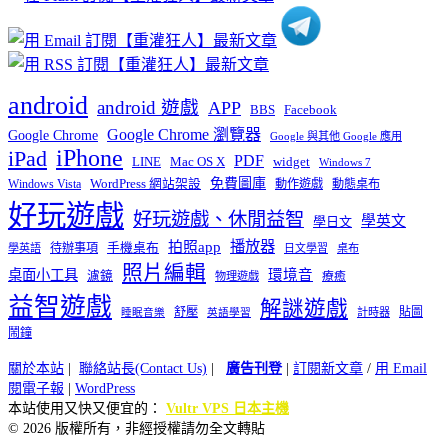
android
android 遊戲
APP
BBS
Facebook
Google Chrome 瀏覽器
Google Chrome
Google 與其他 Google 應用
iPhone
iPad
PDF
widget
LINE
Mac OS X
Windows 7
免費圖庫
Windows Vista
WordPress 網站架設
動作遊戲
動態桌布
好玩遊戲
好玩遊戲、休閒益智
學英文
學日文
播放器
拍照app
待辦事項
手機桌布
學英語
日文學習
桌布
照片編輯
桌面小工具
環境音
濾鏡
療癒
物理遊戲
益智遊戲
解謎遊戲
舒壓
貼圖
計時器
睡眠音樂
英語學習
鬧鐘
關於本站
|
聯絡站長(Contact Us)
|
廣告刊登
|
訂閱新文章
/
用 Email
閱電子報
|
WordPress
本站使用又快又便宜的：
Vultr VPS 日本主機
© 2026 版權所有，非經授權請勿全文轉貼