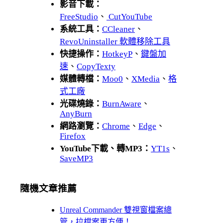
影音下載：
FreeStudio
、
CutYouTube
系統工具：
CCleaner
、
RevoUninstaller 軟體移除工具
快捷操作：
HotkeyP
、
鍵盤加
速
、
CopyTexty
媒體轉檔：
Moo0
、
XMedia
、
格
式工廠
光碟燒錄：
BurnAware
、
AnyBurn
網路瀏覽：
Chrome
、
Edge
、
Firefox
YouTube下載、轉MP3：
YT1s
、
SaveMP3
隨機文章推薦
Unreal Commander 雙視窗檔案總
管，拉檔案更方便！