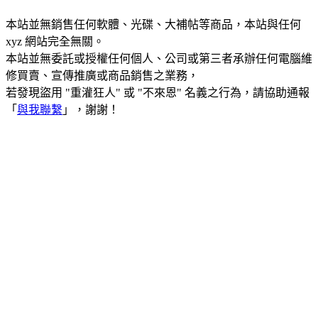
本站並無銷售任何軟體、光碟、大補帖等商品，本站與任何
xyz 網站完全無關。
本站並無委託或授權任何個人、公司或第三者承辦任何電腦維
修買賣、宣傳推廣或商品銷售之業務，
若發現盜用 "重灌狂人" 或 "不來恩" 名義之行為，請協助通報
「
與我聯繫
」，謝謝！