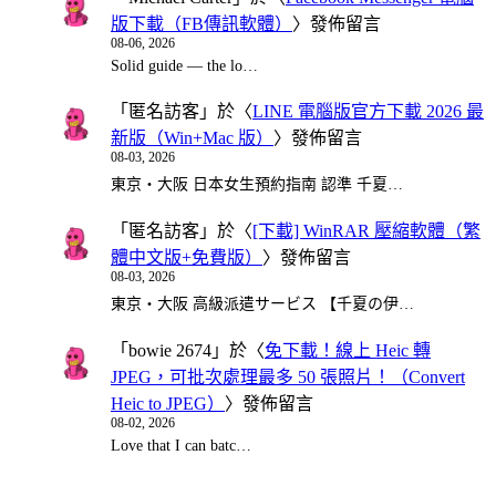
版下載（FB傳訊軟體）
〉發佈留言
08-06, 2026
Solid guide — the lo…
「
匿名訪客
」於〈
LINE 電腦版官方下載 2026 最
新版（Win+Mac 版）
〉發佈留言
08-03, 2026
東京・大阪 日本女生預約指南 認準 千夏…
「
匿名訪客
」於〈
[下載] WinRAR 壓縮軟體（繁
體中文版+免費版）
〉發佈留言
08-03, 2026
東京・大阪 高級派遣サービス 【千夏の伊…
「
bowie 2674
」於〈
免下載！線上 Heic 轉
JPEG，可批次處理最多 50 張照片！（Convert
Heic to JPEG）
〉發佈留言
08-02, 2026
Love that I can batc…