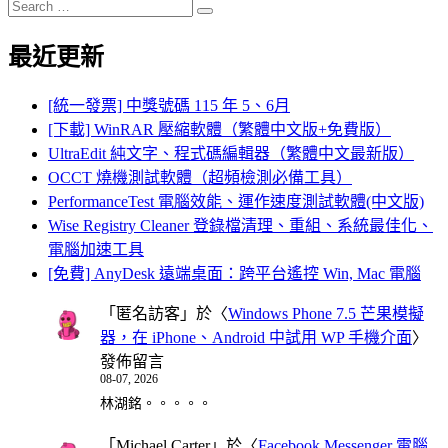
Search
Search
for:
最近更新
[統一發票] 中獎號碼 115 年 5、6月
[下載] WinRAR 壓縮軟體（繁體中文版+免費版）
UltraEdit 純文字、程式碼編輯器（繁體中文最新版）
OCCT 燒機測試軟體（超頻檢測必備工具）
PerformanceTest 電腦效能、運作速度測試軟體(中文版)
Wise Registry Cleaner 登錄檔清理、重組、系統最佳化、
電腦加速工具
[免費] AnyDesk 遠端桌面：跨平台遙控 Win, Mac 電腦
「
匿名訪客
」於〈
Windows Phone 7.5 芒果模擬
器，在 iPhone、Android 中試用 WP 手機介面
〉
發佈留言
08-07, 2026
林湖銘。。。。。
「
Michael Carter
」於〈
Facebook Messenger 電腦