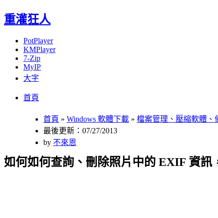
重灌狂人
PotPlayer
KMPlayer
7-Zip
MyIP
大字
Menu
Skip
首頁
to
content
首頁
»
Windows 軟體下載
»
檔案管理、壓縮軟體、
最後更新：07/27/2013
by
不來恩
如何如何查詢、刪除照片中的 EXIF 資