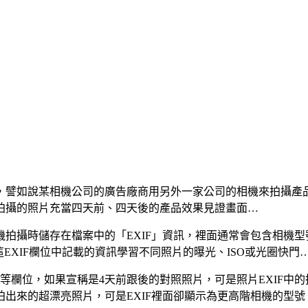
，譬如說某相機公司的廣告廠商用另外一家公司的相機來拍攝產
拍攝的照片充當四天前、四天後的產品效果見證畫面…
拍攝時儲存在檔案中的「EXIF」資訊，裡面通常會包含相機
這EXIF欄位中記載的資訊學習不同照片的曝光、ISO或光圈快門
等欄位，如果宣稱是4天前跟後的對照照片，可是照片EXIF中的
出來的超漂亮照片，可是EXIF裡面卻顯示為更高階相機的型號