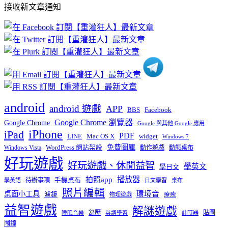
接收新文章通知
文
章
分
類
android
android 遊戲
APP
BBS
Facebook
Google Chrome 瀏覽器
Google Chrome
Google 與其他 Google 應用
iPhone
iPad
PDF
widget
LINE
Mac OS X
Windows 7
免費圖庫
Windows Vista
WordPress 網站架設
動作遊戲
動態桌布
好玩遊戲
好玩遊戲、休閒益智
學英文
學日文
播放器
拍照app
待辦事項
手機桌布
學英語
日文學習
桌布
照片編輯
桌面小工具
環境音
濾鏡
療癒
物理遊戲
益智遊戲
解謎遊戲
舒壓
貼圖
計時器
睡眠音樂
英語學習
鬧鐘