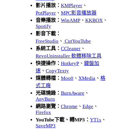
影片播放：
KMPlayer
、
PotPlayer
、
MPC影音播放器
音樂播放：
WinAMP
、
KKBOX
、
Spotify
影音下載：
FreeStudio
、
CutYouTube
系統工具：
CCleaner
、
RevoUninstaller 軟體移除工具
快捷操作：
HotkeyP
、
鍵盤加
速
、
CopyTexty
媒體轉檔：
Moo0
、
XMedia
、
格
式工廠
光碟燒錄：
BurnAware
、
AnyBurn
網路瀏覽：
Chrome
、
Edge
、
Firefox
YouTube下載、轉MP3：
YT1s
、
SaveMP3