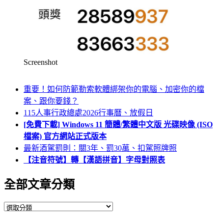
Screenshot
重要！如何防範勒索軟體綁架你的電腦、加密你的檔
案、跟你要錢？
115人事行政總處2026行事曆、放假日
[免費下載] Windows 11 簡體/繁體中文版 光碟映像 (ISO
檔案) 官方網站正式版本
最新酒駕罰則：關3年、罰30萬、扣駕照牌照
【注音符號】轉【漢語拼音】字母對照表
全部文章分類
全
部