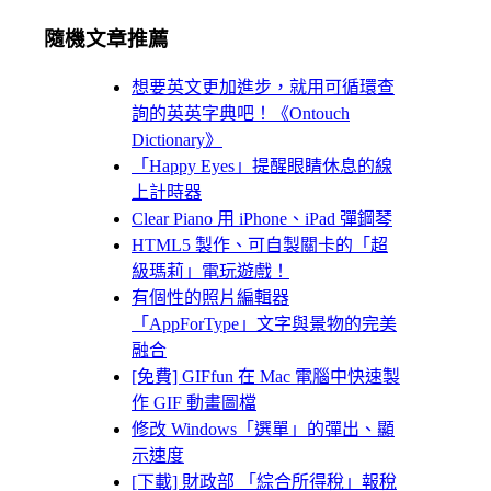
隨機文章推薦
想要英文更加進步，就用可循環查
詢的英英字典吧！《Ontouch
Dictionary》
「Happy Eyes」提醒眼睛休息的線
上計時器
Clear Piano 用 iPhone、iPad 彈鋼琴
HTML5 製作、可自製關卡的「超
級瑪莉」電玩遊戲！
有個性的照片編輯器
「AppForType」文字與景物的完美
融合
[免費] GIFfun 在 Mac 電腦中快速製
作 GIF 動畫圖檔
修改 Windows「選單」的彈出、顯
示速度
[下載] 財政部 「綜合所得稅」報稅