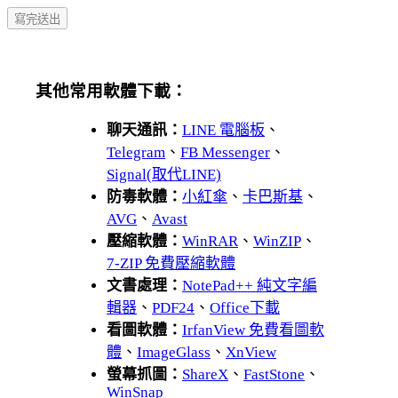
其他常用軟體下載：
聊天通訊：
LINE 電腦板
、
Telegram
、
FB Messenger
、
Signal(取代LINE)
防毒軟體：
小紅傘
、
卡巴斯基
、
AVG
、
Avast
壓縮軟體：
WinRAR
、
WinZIP
、
7-ZIP 免費壓縮軟體
文書處理：
NotePad++ 純文字編
輯器
、
PDF24
、
Office下載
看圖軟體：
IrfanView 免費看圖軟
體
、
ImageGlass
、
XnView
螢幕抓圖：
ShareX
、
FastStone
、
WinSnap