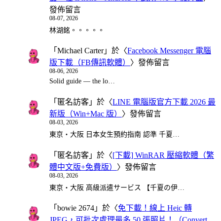
發佈留言
08-07, 2026
林湖銘。。。。。
「
Michael Carter
」於〈
Facebook Messenger 電腦
版下載（FB傳訊軟體）
〉發佈留言
08-06, 2026
Solid guide — the lo…
「
匿名訪客
」於〈
LINE 電腦版官方下載 2026 最
新版（Win+Mac 版）
〉發佈留言
08-03, 2026
東京・大阪 日本女生預約指南 認準 千夏…
「
匿名訪客
」於〈
[下載] WinRAR 壓縮軟體（繁
體中文版+免費版）
〉發佈留言
08-03, 2026
東京・大阪 高級派遣サービス 【千夏の伊…
「
bowie 2674
」於〈
免下載！線上 Heic 轉
JPEG，可批次處理最多 50 張照片！（Convert