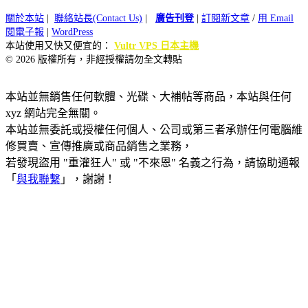
關於本站
|
聯絡站長(Contact Us)
|
廣告刊登
|
訂閱新文章
/
用 Email
閱電子報
|
WordPress
本站使用又快又便宜的：
Vultr VPS 日本主機
© 2026 版權所有，非經授權請勿全文轉貼
本站並無銷售任何軟體、光碟、大補帖等商品，本站與任何
xyz 網站完全無關。
本站並無委託或授權任何個人、公司或第三者承辦任何電腦維
修買賣、宣傳推廣或商品銷售之業務，
若發現盜用 "重灌狂人" 或 "不來恩" 名義之行為，請協助通報
「
與我聯繫
」，謝謝！