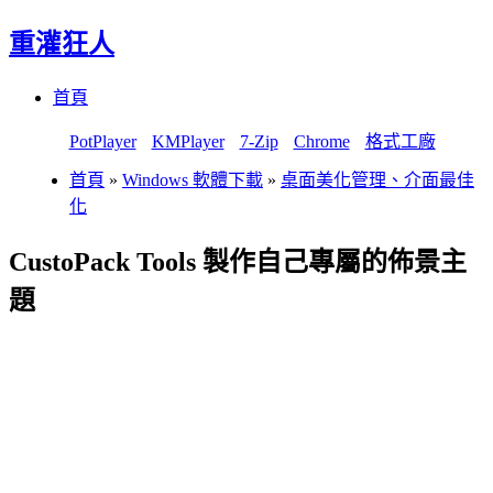
重灌狂人
Menu
Skip
首頁
to
content
PotPlayer
KMPlayer
7-Zip
Chrome
格式工廠
首頁
»
Windows 軟體下載
»
桌面美化管理、介面最佳
化
CustoPack Tools 製作自己專屬的佈景主
題