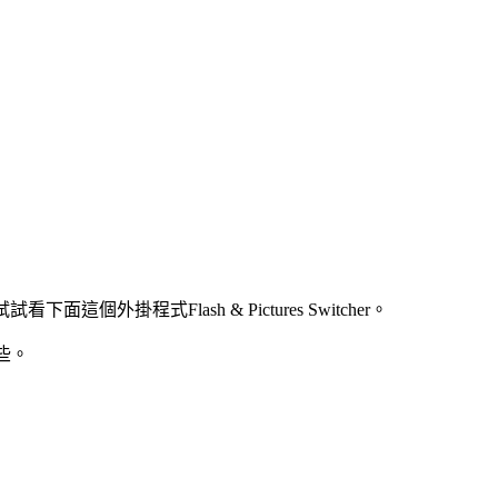
程式Flash & Pictures Switcher。
些。