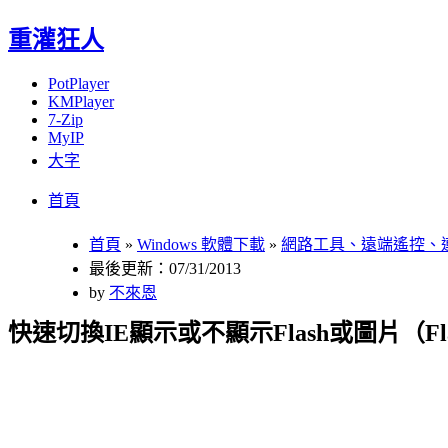
重灌狂人
PotPlayer
KMPlayer
7-Zip
MyIP
大字
Menu
Skip
首頁
to
content
首頁
»
Windows 軟體下載
»
網路工具、遠端遙控、
最後更新：07/31/2013
by
不來恩
快速切換IE顯示或不顯示Flash或圖片（Flash & 