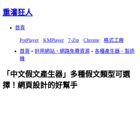
重灌狂人
Menu
Skip
首頁
to
content
PotPlayer
KMPlayer
7-Zip
Chrome
格式工廠
首頁
»
好用網站、網路免費資源
»
各種產生器、製造
機
「中文假文產生器」多種假文類型可選
擇！網頁設計的好幫手