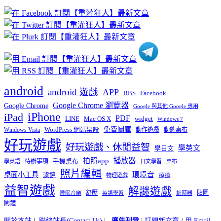
章
分
類
android
android 遊戲
APP
BBS
Facebook
Google Chrome 瀏覽器
Google Chrome
Google 與其他 Google 應用
iPhone
iPad
PDF
widget
LINE
Mac OS X
Windows 7
免費圖庫
Windows Vista
WordPress 網站架設
動作遊戲
動態桌布
好玩遊戲
好玩遊戲、休閒益智
學英文
學日文
播放器
拍照app
待辦事項
手機桌布
學英語
日文學習
桌布
照片編輯
桌面小工具
環境音
濾鏡
療癒
物理遊戲
益智遊戲
解謎遊戲
舒壓
貼圖
計時器
睡眠音樂
英語學習
鬧鐘
關於本站
|
聯絡站長(Contact Us)
|
廣告刊登
|
訂閱新文章
/
用 Email