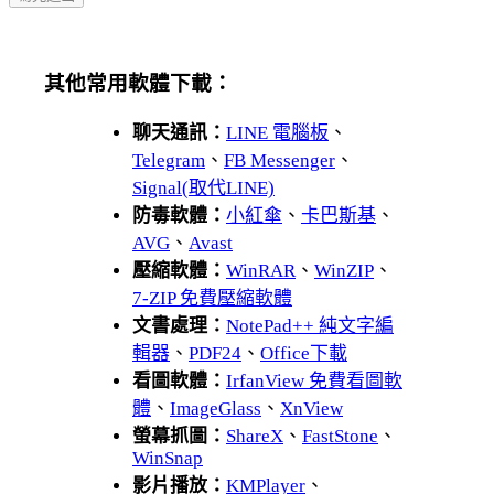
其他常用軟體下載：
聊天通訊：
LINE 電腦板
、
Telegram
、
FB Messenger
、
Signal(取代LINE)
防毒軟體：
小紅傘
、
卡巴斯基
、
AVG
、
Avast
壓縮軟體：
WinRAR
、
WinZIP
、
7-ZIP 免費壓縮軟體
文書處理：
NotePad++ 純文字編
輯器
、
PDF24
、
Office下載
看圖軟體：
IrfanView 免費看圖軟
體
、
ImageGlass
、
XnView
螢幕抓圖：
ShareX
、
FastStone
、
WinSnap
影片播放：
KMPlayer
、