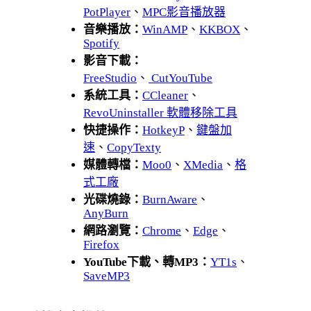
PotPlayer
、
MPC影音播放器
音樂播放：
WinAMP
、
KKBOX
、
Spotify
影音下載：
FreeStudio
、
CutYouTube
系統工具：
CCleaner
、
RevoUninstaller 軟體移除工具
快捷操作：
HotkeyP
、
鍵盤加
速
、
CopyTexty
媒體轉檔：
Moo0
、
XMedia
、
格
式工廠
光碟燒錄：
BurnAware
、
AnyBurn
網路瀏覽：
Chrome
、
Edge
、
Firefox
YouTube下載、轉MP3：
YT1s
、
SaveMP3