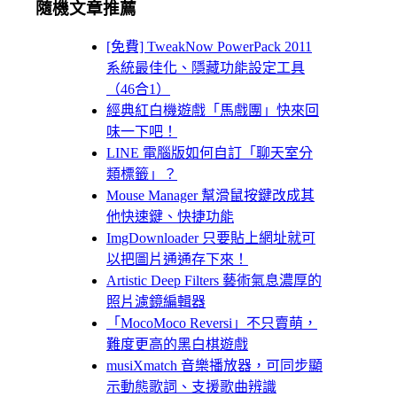
隨機文章推薦
[免費] TweakNow PowerPack 2011
系統最佳化、隱藏功能設定工具
（46合1）
經典紅白機遊戲「馬戲團」快來回
味一下吧！
LINE 電腦版如何自訂「聊天室分
類標籤」？
Mouse Manager 幫滑鼠按鍵改成其
他快速鍵、快捷功能
ImgDownloader 只要貼上網址就可
以把圖片通通存下來！
Artistic Deep Filters 藝術氣息濃厚的
照片濾鏡編輯器
「MocoMoco Reversi」不只賣萌，
難度更高的黑白棋遊戲
musiXmatch 音樂播放器，可同步顯
示動態歌詞、支援歌曲辨識