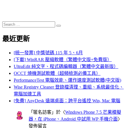
Search
Search
for:
最近更新
[統一發票] 中獎號碼 115 年 5、6月
[下載] WinRAR 壓縮軟體（繁體中文版+免費版）
UltraEdit 純文字、程式碼編輯器（繁體中文最新版）
OCCT 燒機測試軟體（超頻檢測必備工具）
PerformanceTest 電腦效能、運作速度測試軟體(中文版)
Wise Registry Cleaner 登錄檔清理、重組、系統最佳化、
電腦加速工具
[免費] AnyDesk 遠端桌面：跨平台遙控 Win, Mac 電腦
「
匿名訪客
」於〈
Windows Phone 7.5 芒果模擬
器，在 iPhone、Android 中試用 WP 手機介面
〉
發佈留言