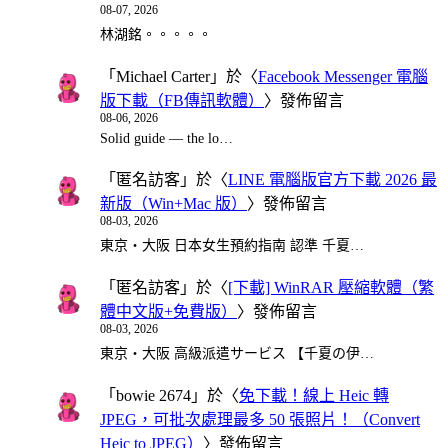
08-07, 2026
林湖銘。。。。。
「
Michael Carter
」於〈
Facebook Messenger 電腦
版下載（FB傳訊軟體）
〉發佈留言
08-06, 2026
Solid guide — the lo…
「
匿名訪客
」於〈
LINE 電腦版官方下載 2026 最
新版（Win+Mac 版）
〉發佈留言
08-03, 2026
東京・大阪 日本女生預約指南 認準 千夏…
「
匿名訪客
」於〈
[下載] WinRAR 壓縮軟體（繁
體中文版+免費版）
〉發佈留言
08-03, 2026
東京・大阪 高級派遣サービス 【千夏の伊…
「
bowie 2674
」於〈
免下載！線上 Heic 轉
JPEG，可批次處理最多 50 張照片！（Convert
Heic to JPEG）
〉發佈留言