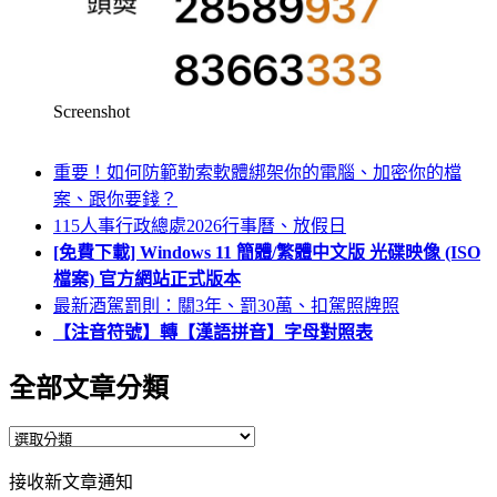
Screenshot
重要！如何防範勒索軟體綁架你的電腦、加密你的檔
案、跟你要錢？
115人事行政總處2026行事曆、放假日
[免費下載] Windows 11 簡體/繁體中文版 光碟映像 (ISO
檔案) 官方網站正式版本
最新酒駕罰則：關3年、罰30萬、扣駕照牌照
【注音符號】轉【漢語拼音】字母對照表
全部文章分類
全
部
接收新文章通知
文