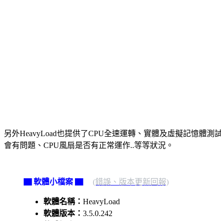
另外HeavyLoad也提供了CPU全速運轉、實體及虛擬記憶體
會有問題、CPU風扇是否有正常運作..等等狀況。
▇ 軟體小檔案 ▇
(錯誤、版本更新回報)
軟體名稱：
HeavyLoad
軟體版本：
3.5.0.242