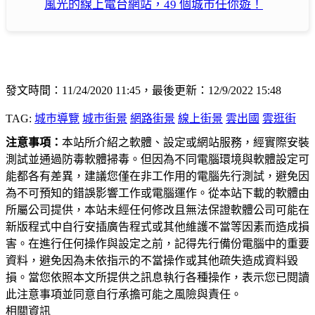
風光的線上電台網站，49 個城巿任你遊！
發文時間：11/24/2020 11:45，最後更新：12/9/2022 15:48
TAG:
城巿導覽
城巿街景
網路街景
線上街景
雲出國
雲逛街
注意事項：
本站所介紹之軟體、設定或網站服務，經實際安裝
測試並通過防毒軟體掃毒。但因為不同電腦環境與軟體設定可
能都各有差異，建議您僅在非工作用的電腦先行測試，避免因
為不可預知的錯誤影響工作或電腦運作。從本站下載的軟體由
所屬公司提供，本站未經任何修改且無法保證軟體公司可能在
新版程式中自行安插廣告程式或其他維護不當等因素而造成損
害。在進行任何操作與設定之前，記得先行備份電腦中的重要
資料，避免因為未依指示的不當操作或其他疏失造成資料毀
損。當您依照本文所提供之訊息執行各種操作，表示您已閱讀
此注意事項並同意自行承擔可能之風險與責任。
相關資訊