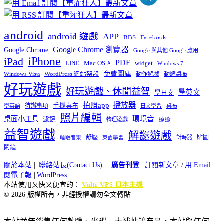
android
android 遊戲
APP
BBS
Facebook
Google Chrome 瀏覽器
Google Chrome
Google 與其他 Google 應用
iPhone
iPad
PDF
widget
LINE
Mac OS X
Windows 7
免費圖庫
Windows Vista
WordPress 網站架設
動作遊戲
動態桌布
好玩遊戲
好玩遊戲、休閒益智
學英文
學日文
播放器
拍照app
待辦事項
手機桌布
學英語
日文學習
桌布
照片編輯
桌面小工具
環境音
濾鏡
療癒
物理遊戲
益智遊戲
解謎遊戲
舒壓
貼圖
計時器
睡眠音樂
英語學習
鬧鐘
關於本站
|
聯絡站長(Contact Us)
|
廣告刊登
|
訂閱新文章
/
用 Email
閱電子報
|
WordPress
本站使用又快又便宜的：
Vultr VPS 日本主機
© 2026 版權所有，非經授權請勿全文轉貼