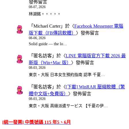
發佈留言
08-07, 2026
林湖銘。。。。。
「
Michael Carter
」於〈
Facebook Messenger 電腦
版下載（FB傳訊軟體）
〉發佈留言
08-06, 2026
Solid guide — the lo…
「
匿名訪客
」於〈
LINE 電腦版官方下載 2026 最
新版（Win+Mac 版）
〉發佈留言
08-03, 2026
東京・大阪 日本女生預約指南 認準 千夏…
「
匿名訪客
」於〈
[下載] WinRAR 壓縮軟體（繁
體中文版+免費版）
〉發佈留言
08-03, 2026
東京・大阪 高級派遣サービス 【千夏の伊…
[統一發票] 中獎號碼 115 年5、6月