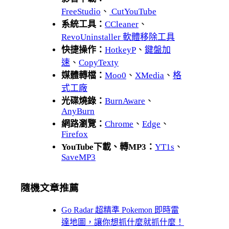
FreeStudio
、
CutYouTube
系統工具：
CCleaner
、
RevoUninstaller 軟體移除工具
快捷操作：
HotkeyP
、
鍵盤加
速
、
CopyTexty
媒體轉檔：
Moo0
、
XMedia
、
格
式工廠
光碟燒錄：
BurnAware
、
AnyBurn
網路瀏覽：
Chrome
、
Edge
、
Firefox
YouTube下載、轉MP3：
YT1s
、
SaveMP3
隨機文章推薦
Go Radar 超精準 Pokemon 即時雷
達地圖，讓你想抓什麼就抓什麼！