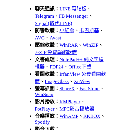
聊天通訊：
LINE 電腦板
、
Telegram
、
FB Messenger
、
Signal(取代LINE)
防毒軟體：
小紅傘
、
卡巴斯基
、
AVG
、
Avast
壓縮軟體：
WinRAR
、
WinZIP
、
7-ZIP 免費壓縮軟體
文書處理：
NotePad++ 純文字編
輯器
、
PDF24
、
Office下載
看圖軟體：
IrfanView 免費看圖軟
體
、
ImageGlass
、
XnView
螢幕抓圖：
ShareX
、
FastStone
、
WinSnap
影片播放：
KMPlayer
、
PotPlayer
、
MPC影音播放器
音樂播放：
WinAMP
、
KKBOX
、
Spotify
影音下載：