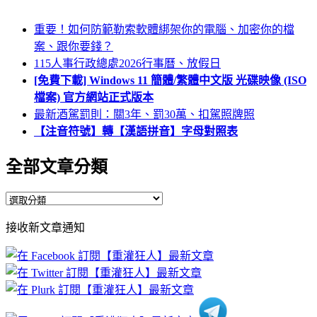
重要！如何防範勒索軟體綁架你的電腦、加密你的檔
案、跟你要錢？
115人事行政總處2026行事曆、放假日
[免費下載] Windows 11 簡體/繁體中文版 光碟映像 (ISO
檔案) 官方網站正式版本
最新酒駕罰則：關3年、罰30萬、扣駕照牌照
【注音符號】轉【漢語拼音】字母對照表
全部文章分類
全
部
接收新文章通知
文
章
分
類