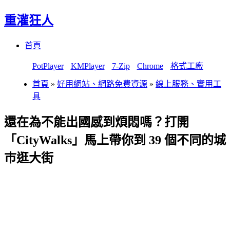
重灌狂人
Menu
Skip
首頁
to
content
PotPlayer
KMPlayer
7-Zip
Chrome
格式工廠
首頁
»
好用網站、網路免費資源
»
線上服務、實用工
具
還在為不能出國感到煩悶嗎？打開
「CityWalks」馬上帶你到 39 個不同的城
巿逛大街