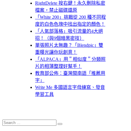
RightDelete 按右鍵！永久刪除私密
檔案，禁止磁碟還原
「White 200」挑戰從 200 種不同程
度的白色色塊中找出指定的顏色！
「人氣部落格」吸引流量的4大絕
招！（與9個暗黑密技）
單張照片太無趣？「Blendpic」雙
重曝光讓你玩創意！
「ALPACA」用＂相似度＂分類照
片的相簿整理好幫手！
教育部公佈：臺灣閩南語「推薦用
字」
Write Me 多國語言字母練寫、發音
學習工具
Search
Search
for: