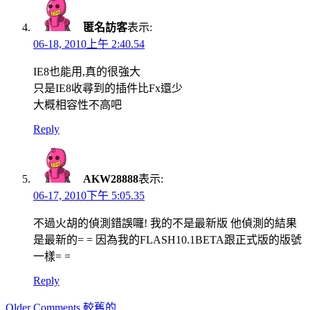
匿名訪客
表示:
06-18, 2010上午 2:40.54
IE8也能用,真的很強大
只是IE8收尋到的插件比Fx還少
大概相容性不高吧
Reply
AKW28888
表示:
06-17, 2010下午 5:05.35
不過火胡的偵測錯誤囉! 我的不是最新版 他偵測的結果
是最新的= = 因為我的FLASH10.1BETA跟正式版的版號
一樣= =
Reply
Comment
Older Comments 較舊的