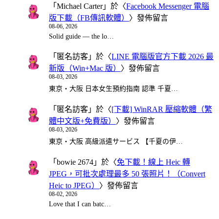
「
Michael Carter
」於〈
Facebook Messenger 電腦
版下載（FB傳訊軟體）
〉發佈留言
08-06, 2026
Solid guide — the lo…
「
匿名訪客
」於〈
LINE 電腦版官方下載 2026 最
新版（Win+Mac 版）
〉發佈留言
08-03, 2026
東京・大阪 日本女生預約指南 認準 千夏…
「
匿名訪客
」於〈
[下載] WinRAR 壓縮軟體（繁
體中文版+免費版）
〉發佈留言
08-03, 2026
東京・大阪 高級派遣サービス 【千夏の伊…
「
bowie 2674
」於〈
免下載！線上 Heic 轉
JPEG，可批次處理最多 50 張照片！（Convert
Heic to JPEG）
〉發佈留言
08-02, 2026
Love that I can batc…