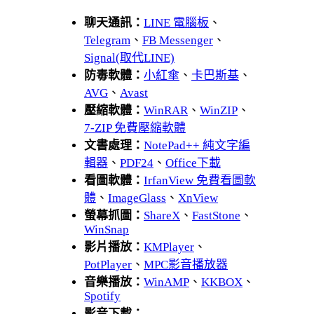
聊天通訊：
LINE 電腦板
、
Telegram
、
FB Messenger
、
Signal(取代LINE)
防毒軟體：
小紅傘
、
卡巴斯基
、
AVG
、
Avast
壓縮軟體：
WinRAR
、
WinZIP
、
7-ZIP 免費壓縮軟體
文書處理：
NotePad++ 純文字編
輯器
、
PDF24
、
Office下載
看圖軟體：
IrfanView 免費看圖軟
體
、
ImageGlass
、
XnView
螢幕抓圖：
ShareX
、
FastStone
、
WinSnap
影片播放：
KMPlayer
、
PotPlayer
、
MPC影音播放器
音樂播放：
WinAMP
、
KKBOX
、
Spotify
影音下載：