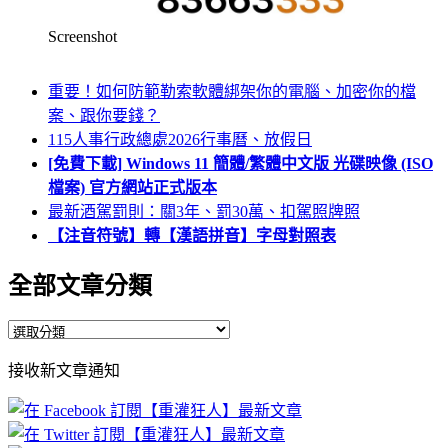
Screenshot
重要！如何防範勒索軟體綁架你的電腦、加密你的檔
案、跟你要錢？
115人事行政總處2026行事曆、放假日
[免費下載] Windows 11 簡體/繁體中文版 光碟映像 (ISO
檔案) 官方網站正式版本
最新酒駕罰則：關3年、罰30萬、扣駕照牌照
【注音符號】轉【漢語拼音】字母對照表
全部文章分類
全
部
接收新文章通知
文
章
分