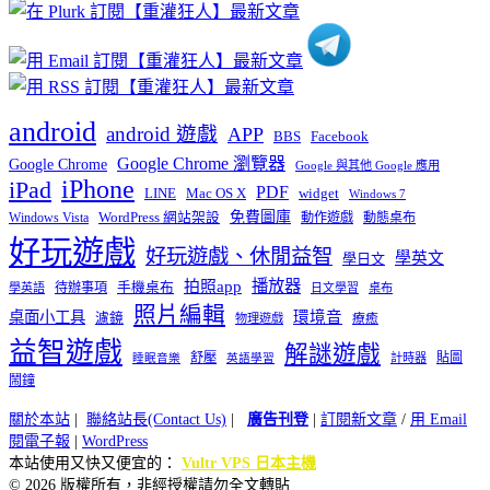
類
android
android 遊戲
APP
BBS
Facebook
Google Chrome 瀏覽器
Google Chrome
Google 與其他 Google 應用
iPhone
iPad
PDF
widget
LINE
Mac OS X
Windows 7
免費圖庫
Windows Vista
WordPress 網站架設
動作遊戲
動態桌布
好玩遊戲
好玩遊戲、休閒益智
學英文
學日文
播放器
拍照app
待辦事項
手機桌布
學英語
日文學習
桌布
照片編輯
桌面小工具
環境音
濾鏡
療癒
物理遊戲
益智遊戲
解謎遊戲
舒壓
貼圖
計時器
睡眠音樂
英語學習
鬧鐘
關於本站
|
聯絡站長(Contact Us)
|
廣告刊登
|
訂閱新文章
/
用 Email
閱電子報
|
WordPress
本站使用又快又便宜的：
Vultr VPS 日本主機
© 2026 版權所有，非經授權請勿全文轉貼