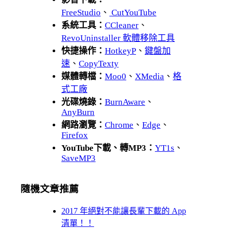
FreeStudio
、
CutYouTube
系統工具：
CCleaner
、
RevoUninstaller 軟體移除工具
快捷操作：
HotkeyP
、
鍵盤加
速
、
CopyTexty
媒體轉檔：
Moo0
、
XMedia
、
格
式工廠
光碟燒錄：
BurnAware
、
AnyBurn
網路瀏覽：
Chrome
、
Edge
、
Firefox
YouTube下載、轉MP3：
YT1s
、
SaveMP3
隨機文章推薦
2017 年絕對不能讓長輩下載的 App
清單！！