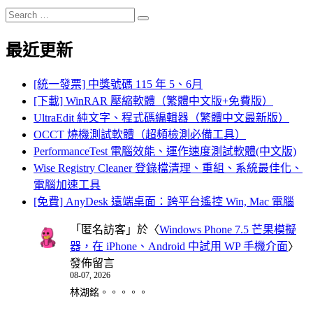
Search
Search
for:
最近更新
[統一發票] 中獎號碼 115 年 5、6月
[下載] WinRAR 壓縮軟體（繁體中文版+免費版）
UltraEdit 純文字、程式碼編輯器（繁體中文最新版）
OCCT 燒機測試軟體（超頻檢測必備工具）
PerformanceTest 電腦效能、運作速度測試軟體(中文版)
Wise Registry Cleaner 登錄檔清理、重組、系統最佳化、
電腦加速工具
[免費] AnyDesk 遠端桌面：跨平台遙控 Win, Mac 電腦
「
匿名訪客
」於〈
Windows Phone 7.5 芒果模擬
器，在 iPhone、Android 中試用 WP 手機介面
〉
發佈留言
08-07, 2026
林湖銘。。。。。