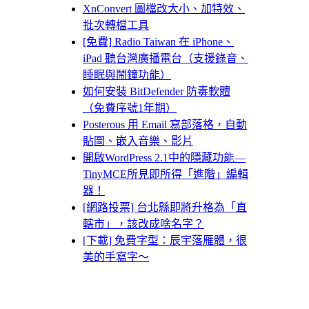
XnConvert 圖檔改大小、加特效、
批次轉檔工具
[免費] Radio Taiwan 在 iPhone、
iPad 聽台灣廣播電台（支援錄音、
睡眠與鬧鐘功能）
如何安裝 BitDefender 防毒軟體
（免費序號1年期）
Posterous 用 Email 寫部落格，自動
貼圖、嵌入音樂、影片
開啟WordPress 2.1中的隱藏功能—
TinyMCE所見即所得「進階」編輯
器！
[網路投票] 台北縣即將升格為「直
轄市」，該改成啥名字？
[下載] 免費字型：辰宇落雁體，很
美的手寫字～